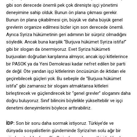
gibi son derecede önemli pek çok direnişte işçi yönetimi
deneyimine sahip olduk. Bunun ön plana çıkması gerekir.
Bunun ön plana çıkabilmesi çin, büyük ve daha büyük genel
grevlerin organize edilmesi bizler için son derecede önemli.
Ayrıca Syriza hükümetinin geri adımının bir sürpriz olmadığını
söyledik. Ancak buna karşılık “Burjuva hükümet Syriza istifa!”
gibi bir slogan da önermiyoruz. Evet Syriza hükümeti
burjuvaları doğrudan karşılarına almıyor, ancak işçi kitlelerince
bir PASOK ya da Yeni Demokrasi kadar nefret edilen bir parti
de değil. Öte yandan işçi kitlelerinin öncüsünün de iktidarı ele
geçirebilecek güçleri yok. Bu sebeple de “Burjuva hükümet
istifa” gibi zamansız bir sloganı atmaktansa kitleleri
birleştirecek ve güçlendirecek bir “genel grevler” sloganını daha
doğru buluyoruz. Sınıf bilincini böylelikle yükseltebilir ve işçi
denetimi deneyimlerini böylece arttırabiliriz.
İDP:
Son bir soru daha sormak istiyoruz. Türkiye’de ve
dünyada sosyalistlerin gündeminde Syriza’nın solu ağır bir