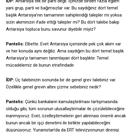
İDP:
Antarsiya tek bir parti değil. İçinizde birden fazla eğilim
yani grup, parti ve bağımsızlar var. Bu saydığınız dört temel
başlık Antarsiya’nın tamamının sahiplendiği talepler mi yoksa
sizin akımınızın ifade ettiği talepler mi? Bu dört talebe bakıp
Antarsiya topluca bunu savunur diyebilir miyiz?
Pantelis:
Elbette. Evet Antarsiya içerisinde pek çok akım var
ve her konuda aynı değiliz. Ama saydığım bu dört temel başlık
Antarsiya’yı tamamen tanımlayan dört başlıktır. Temel
mücadelemiz de bunun etrafındadır.
İDP:
Üç talebinizin sonunda bir de genel grev talebiniz var.
Özellikle genel grevin altını çizme sebebiniz nedir?
Pantelis:
Çünkü bankaların kamulaştırılması tartışmasında
olduğu gibi, tüm sorunun ulusallaştırmalar ile çözülebileceğine
inanmıyoruz. Evet, özelleştirmelerin geri alınması önemli ancak
bunun ancak bir işçi denetimi ile birlikte yapılabileceğini
düşünüyoruz. Yunanistan’da da ERT televizyonunun direnişi