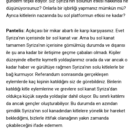
gündem teşkil ediyor. Siz Syriza’nın solunun etkisi hakkında ne
düşünüyorsunuz? Onlarla bir işbirliği yapmanız mümkün mü?
Ayrıca kitlelerin nazarında bu sol platformun etkisi ne kadar?
Pantelis:
Açıkçası bir mikar abartı ile karşı karşıyasınız. Evet
Syriza’nın içerisinde bir sol kanat var. Ama bu sol kanat
tamamen Syriza’nın içerisine gömülmüş durumda ve dışarısı
ile şu ana kadar bir iletişime geçme çabaları olmadı. Kişiler
düzeyinde elbette kıymetli yoldaşlarımız orada da var ancak o
kadar haber ve gürültüye rağmen Syriza’nın solu kitlelerle bir
bağ kurmuyor. Referandum sonrasında gerçekleşen
eylemlerde kaç kişinin katıldığını siz de görebildiniz. Binlerin
katıldığı kitle eylemlerine ve grevlere sol kanat Syriza’dan
oldukça küçük sayıda yoldaşlar dahil oluyor. Bu sınırlı katılımı
da ancak gençler oluşturabiliyor. Bu durumda en azından
şimdilik Syriza’nın sol kanadından kitlelere yönelik bir hareket
beklediğimi, bizlerle ittifak olanağının yakın zamanda
çıkabileceğini ifade edemem.