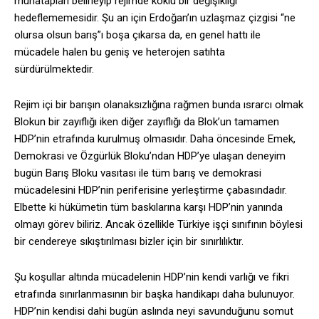
muhatapları belirleyip rejimde köklü bir değişikliği
hedeflememesidir. Şu an için Erdoğan’ın uzlaşmaz çizgisi “ne
olursa olsun barış”ı boşa çıkarsa da, en genel hattı ile
mücadele halen bu geniş ve heterojen satıhta
sürdürülmektedir.
Rejim içi bir barışın olanaksızlığına rağmen bunda ısrarcı olmak
Blokun bir zayıflığı iken diğer zayıflığı da Blok’un tamamen
HDP’nin etrafında kurulmuş olmasıdır. Daha öncesinde Emek,
Demokrasi ve Özgürlük Bloku’ndan HDP’ye ulaşan deneyim
bugün Barış Bloku vasıtası ile tüm barış ve demokrasi
mücadelesini HDP’nin periferisine yerleştirme çabasındadır.
Elbette ki hükümetin tüm baskılarına karşı HDP’nin yanında
olmayı görev biliriz. Ancak özellikle Türkiye işçi sınıfının böylesi
bir cendereye sıkıştırılması bizler için bir sınırlılıktır.
Şu koşullar altında mücadelenin HDP’nin kendi varlığı ve fikri
etrafında sınırlanmasının bir başka handikapı daha bulunuyor.
HDP’nin kendisi dahi bugün aslında neyi savunduğunu somut