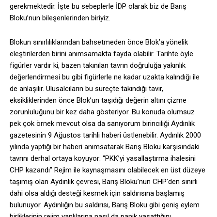
gerekmektedir. İşte bu sebeplerle İDP olarak biz de Barış
Bloku’nun bileşenlerinden biriyiz.
Blokun sınırlılıklarından bahsetmeden önce Blok’a yönelik
eleştirilerden birini anımsamakta fayda olabilir. Tarihte öyle
figürler vardır ki, bazen takınılan tavrın doğruluğa yakınlık
değerlendirmesi bu gibi figürlerle ne kadar uzakta kalındığı ile
de anlaşılır. Ulusalcıların bu süreçte takındığı tavır,
eksikliklerinden önce Blok’un taşıdığı değerin altını çizme
zorunluluğunu bir kez daha gösteriyor. Bu konuda olumsuz
pek çok örnek mevcut olsa da sanıyorum birinciliği Aydınlık
gazetesinin 9 Ağustos tarihli haberi üstlenebilir. Aydınlık 2000
yılında yaptığı bir haberi anımsatarak Barış Bloku karşısındaki
tavrını derhal ortaya koyuyor: “PKK’yi yasallaştırma ihalesini
CHP kazandı” Rejim ile kaynaşmasını olabilecek en üst düzeye
taşımış olan Aydınlık çevresi, Barış Bloku’nun CHP’den sınırlı
dahi olsa aldığı desteği kesmek için saldırısına başlamış
bulunuyor. Aydınlığın bu saldırısı, Barış Bloku gibi geniş eylem
birliklerinin rejim yanlılarına nasıl da panik yaşattığını