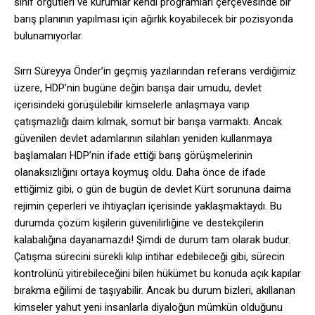
sınıf örgütleri ve kurumlar kendi programları çerçevesinde bir
barış planının yapılması için ağırlık koyabilecek bir pozisyonda
bulunamıyorlar.
Sırrı Süreyya Önder’in geçmiş yazılarından referans verdiğimiz
üzere, HDP’nin bugüne değin barışa dair umudu, devlet
içerisindeki görüşülebilir kimselerle anlaşmaya varıp
çatışmazlığı daim kılmak, somut bir barışa varmaktı. Ancak
güvenilen devlet adamlarının silahları yeniden kullanmaya
başlamaları HDP’nin ifade ettiği barış görüşmelerinin
olanaksızlığını ortaya koymuş oldu. Daha önce de ifade
ettiğimiz gibi, o gün de bugün de devlet Kürt sorununa daima
rejimin çeperleri ve ihtiyaçları içerisinde yaklaşmaktaydı. Bu
durumda çözüm kişilerin güvenilirliğine ve destekçilerin
kalabalığına dayanamazdı! Şimdi de durum tam olarak budur.
Çatışma sürecini sürekli kılıp intihar edebileceği gibi, sürecin
kontrolünü yitirebileceğini bilen hükümet bu konuda açık kapılar
bırakma eğilimi de taşıyabilir. Ancak bu durum bizleri, akıllanan
kimseler yahut yeni insanlarla diyaloğun mümkün olduğunu