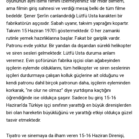
oyununun aynı isimli filmini izlemeyeniniz var mıdır bilmem,
ama filmin giriş sahnesi ve verdiği mesaj belki de tüm filme
bedeldir. Şener Şen’in canlandırdığı Lütfü Usta karakteri bir
fabrikatörün aşçısıdır. Sabah uyanır, takvim yaprağını kopartır.
Takvim 15 Haziran 1970’i göstermektedir. O her zamanki
rutinle yemek hazırlıklarına başlar. Fakat bir gariplik vardır.
Patronu evde yoktur. Bir yandan da dışarıdan sürekli helikopter
ve siren sesleri gelmektedir. Lütfü Usta duruma anlam
veremez. Evin şoförünün fabrika işçisi olan ağabeyinden
işçilerin eylemde olduklarını, tüm helikopter ve siren seslerinin
işçileri durdurmaya çalışan kolluk güçlerine ait olduğunu ve
kendi patronu dahil birçok patronun daha, işçilerin eyleminden
korkarak, “ne olur ne olmaz” diye yurtdışına kaçtığını
öğrendiğinde ise oldukça şaşırır. Sadece bu giriş 15-16
Haziran’da Türkiye işçi sınıfının yarattığı en büyük direnişlerden
biri olan hareketin büyüklüğünü ve yarattığı etkiyi oldukça güzel
tasvir etmektedir.
Tiyatro ve sinemaya da ilham veren 15-16 Haziran Direnişi,