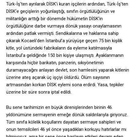
Türk-İş’ten ayrılarak DİSK’i kuran işçilerin ardından, Türk-İş’ten
DİSK’e geçişlerin yoğunlaştığı, sınıfın örgütlülüğünün ve
militanlığın arttığı bir dönemde hükümetin DİSK’in
örgütlülüğüne darbe vurmaya dönük yasayı onaylamasının
ardından patlak vermişti. Sendikalarına ve haklarına sahip
çıkarak Kocaeli’den İstanbul’a yürüyüşe geçen 75 bin kişilik
kitle, yol üstündeki fabrikaların da eyleme katılmasıyla
İstanbul’a geldiğinde 150 bin kişiye ulaşmıştı. Ayaklanmanın
karşısında hiçbir barikatın, panzerin, sıkıyönetimin
duramayacağını anlayan devlet, son hamlesini yaparak kitlenin
üzerine ateş açarak üç işçiyi öldürdü. Ölüm sayısının
artmasından korkan DİSK eylemi sona erdirdi. Yasa, tepkiler
üzerine bir süre sonra iptal edildi.
Bu sene tarihimizin en büyük direnişlerinden birinin 46.
yıldönümüne sermayenin emeğe dönük saldırılarıyla giriyoruz.
Tüm sınıfa kölelik koşullarını dayatan sermaye sahipleri ve
onun temsilcileri 46 yıl önce yaşadıkları korkuyu hatırlarlar mı
bilmiyoruz, ama bir sene önce başlayıp etkileri devam eden