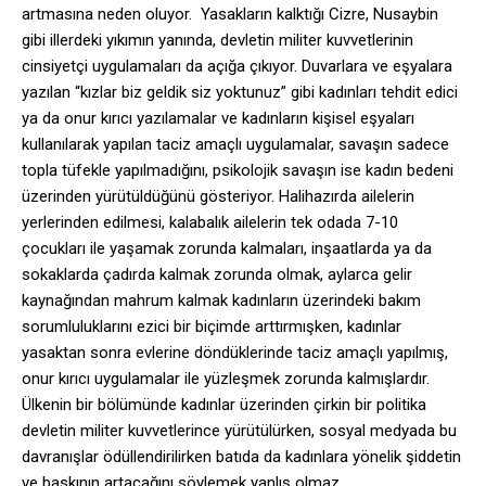
artmasına neden oluyor. Yasakların kalktığı Cizre, Nusaybin
gibi illerdeki yıkımın yanında, devletin militer kuvvetlerinin
cinsiyetçi uygulamaları da açığa çıkıyor. Duvarlara ve eşyalara
yazılan “kızlar biz geldik siz yoktunuz” gibi kadınları tehdit edici
ya da onur kırıcı yazılamalar ve kadınların kişisel eşyaları
kullanılarak yapılan taciz amaçlı uygulamalar, savaşın sadece
topla tüfekle yapılmadığını, psikolojik savaşın ise kadın bedeni
üzerinden yürütüldüğünü gösteriyor. Halihazırda ailelerin
yerlerinden edilmesi, kalabalık ailelerin tek odada 7-10
çocukları ile yaşamak zorunda kalmaları, inşaatlarda ya da
sokaklarda çadırda kalmak zorunda olmak, aylarca gelir
kaynağından mahrum kalmak kadınların üzerindeki bakım
sorumluluklarını ezici bir biçimde arttırmışken, kadınlar
yasaktan sonra evlerine döndüklerinde taciz amaçlı yapılmış,
onur kırıcı uygulamalar ile yüzleşmek zorunda kalmışlardır.
Ülkenin bir bölümünde kadınlar üzerinden çirkin bir politika
devletin militer kuvvetlerince yürütülürken, sosyal medyada bu
davranışlar ödüllendirilirken batıda da kadınlara yönelik şiddetin
ve baskının artacağını söylemek yanlış olmaz.