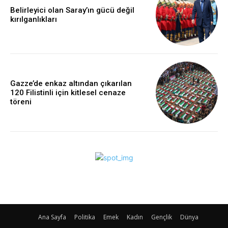
Belirleyici olan Saray’ın gücü değil
kırılganlıkları
Gazze’de enkaz altından çıkarılan
120 Filistinli için kitlesel cenaze
töreni
Ana Sayfa
Politika
Emek
Kadın
Gençlik
Dünya