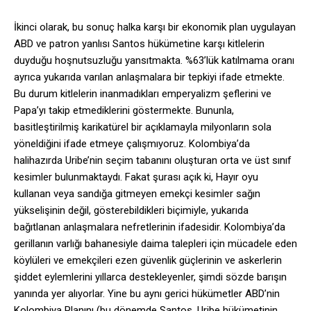
İkinci olarak, bu sonuç halka karşı bir ekonomik plan uygulayan
ABD ve patron yanlısı Santos hükümetine karşı kitlelerin
duyduğu hoşnutsuzluğu yansıtmakta. %63’lük katılmama oranı
ayrıca yukarıda varılan anlaşmalara bir tepkiyi ifade etmekte.
Bu durum kitlelerin inanmadıkları emperyalizm şeflerini ve
Papa’yı takip etmediklerini göstermekte. Bununla,
basitleştirilmiş karikatürel bir açıklamayla milyonların sola
yöneldiğini ifade etmeye çalışmıyoruz. Kolombiya’da
halihazırda Uribe’nin seçim tabanını oluşturan orta ve üst sınıf
kesimler bulunmaktaydı. Fakat şurası açık ki, Hayır oyu
kullanan veya sandığa gitmeyen emekçi kesimler sağın
yükselişinin değil, gösterebildikleri biçimiyle, yukarıda
bağıtlanan anlaşmalara nefretlerinin ifadesidir. Kolombiya’da
gerillanın varlığı bahanesiyle daima talepleri için mücadele eden
köylüleri ve emekçileri ezen güvenlik güçlerinin ve askerlerin
şiddet eylemlerini yıllarca destekleyenler, şimdi sözde barışın
yanında yer alıyorlar. Yine bu aynı gerici hükümetler ABD’nin
Kolombiya Planını (bu dönemde Santos, Uribe hükümetinin