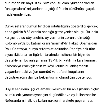
durumdan bir hayli uzak. Söz konusu olan, yukarıda varılan
“anlaşmalara” milyonların taşıdığı öfkenin bükülmüş, çarpık
ifadelerinden biri.
Çünkü referandumun bir diğer istatistiğinin gösterdiği gerçek,
esas galibin %63 oranla sandığa gitmeyenler olduğu. Bu iddia
karşısında su söylenebilir; oy vermenin zorunlu olmadığı
Kolombiya’da bu katılım oranı “normal”dir. Fakat, Obama’dan
Raul Castro’ya, dünya reformist solundan Papa’ya dek tüm
siyasi iktidarlar ve figürler tarafından istisnai bir biçimde
desteklenen bu anlaşmanın %37’lik bir katılımla karşılanması,
Kolombiya emekçilerinin ve köylülerinin bu anlaşmanın
yaşamlarındaki yoğun somürü ve sefalet koşullarını
değiştireceğini dair bir beklentisinin olmadığını gösteriyor.
Büyük şehirlerin işçi ve emekçi kesimleri bu anlaşmanın hiçbir
olumlu etki yaratmayacağını düşündüler ve oy kullanmadılar.
Referandum, halkı oy kullanmak için harekete geçiremedi.