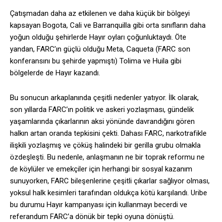
Çatışmadan daha az etkilenen ve daha küçük bir bölgeyi
kapsayan Bogota, Cali ve Barranquilla gibi orta sınıfların daha
yoğun olduğu şehirlerde Hayır oyları çoğunluktaydı. Öte
yandan, FARC’ın güçlü olduğu Meta, Caqueta (FARC son
konferansını bu şehirde yapmıştı) Tolima ve Huila gibi
bölgelerde de Hayır kazandı.
Bu sonucun arkaplanında çeşitli nedenler yatıyor. İlk olarak,
son yıllarda FARC’ın politik ve askeri yozlaşması, gündelik
yaşamlarında çıkarlarının aksi yönünde davrandığını gören
halkın artan oranda tepkisini çekti. Dahası FARC, narkotrafikle
ilişkili yozlaşmış ve çöküş halindeki bir gerilla grubu olmakla
özdeşleşti. Bu nedenle, anlaşmanın ne bir toprak reformu ne
de köylüler ve emekçiler için herhangi bir sosyal kazanım
sunuyorken, FARC bileşenlerine çeşitli çıkarlar sağlıyor olması,
yoksul halk kesimleri tarafından oldukça kötü karşılandı. Uribe
bu durumu Hayır kampanyası için kullanmayı becerdi ve
referandum FARC’a dönük bir tepki oyuna dönüştü.