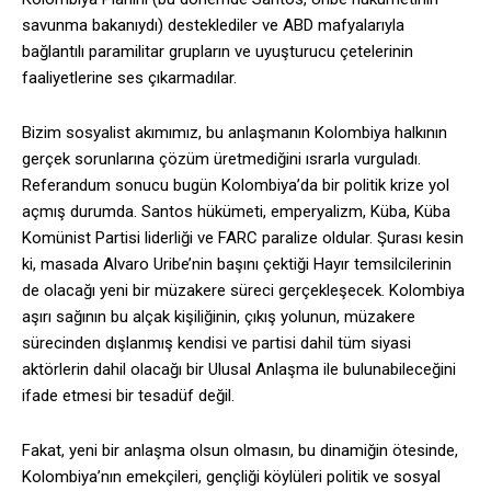
savunma bakanıydı) desteklediler ve ABD mafyalarıyla
bağlantılı paramilitar grupların ve uyuşturucu çetelerinin
faaliyetlerine ses çıkarmadılar.
Bizim sosyalist akımımız, bu anlaşmanın Kolombiya halkının
gerçek sorunlarına çözüm üretmediğini ısrarla vurguladı.
Referandum sonucu bugün Kolombiya’da bir politik krize yol
açmış durumda. Santos hükümeti, emperyalizm, Küba, Küba
Komünist Partisi liderliği ve FARC paralize oldular. Şurası kesin
ki, masada Alvaro Uribe’nin başını çektiği Hayır temsilcilerinin
de olacağı yeni bir müzakere süreci gerçekleşecek. Kolombiya
aşırı sağının bu alçak kişiliğinin, çıkış yolunun, müzakere
sürecinden dışlanmış kendisi ve partisi dahil tüm siyasi
aktörlerin dahil olacağı bir Ulusal Anlaşma ile bulunabileceğini
ifade etmesi bir tesadüf değil.
Fakat, yeni bir anlaşma olsun olmasın, bu dinamiğin ötesinde,
Kolombiya’nın emekçileri, gençliği köylüleri politik ve sosyal