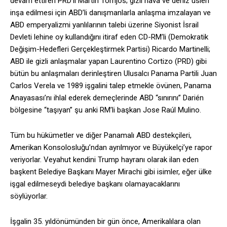
devam ettiren PRD’li Martín Torrijos; gizli hava ve deniz üsleri
inşa edilmesi için ABD’li danışmanlarla anlaşma imzalayan ve
ABD emperyalizmi yanlılarının talebi üzerine Siyonist İsrail
Devleti lehine oy kullandığını itiraf eden CD-RM’li (Demokratik
Değişim-Hedefleri Gerçekleştirmek Partisi) Ricardo Martinelli;
ABD ile gizli anlaşmalar yapan Laurentino Cortizo (PRD) gibi
bütün bu anlaşmaları derinleştiren Ulusalcı Panama Partili Juan
Carlos Verela ve 1989 işgalini talep etmekle övünen, Panama
Anayasası’nı ihlal ederek demeçlerinde ABD “sınırını” Darién
bölgesine “taşıyan” şu anki RM’li başkan Jose Raúl Mulino.
Tüm bu hükümetler ve diğer Panamalı ABD destekçileri,
Amerikan Konsolosluğu’ndan ayrılmıyor ve Büyükelçi’ye rapor
veriyorlar. Veyahut kendini Trump hayranı olarak ilan eden
başkent Belediye Başkanı Mayer Mirachi gibi isimler, eğer ülke
işgal edilmeseydi belediye başkanı olamayacaklarını
söylüyorlar.
İşgalin 35. yıldönümünden bir gün önce, Amerikalılara olan