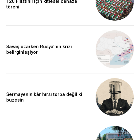
120 Filistinli için kitlesel cenaze
töreni
Savaş uzarken Rusya’nın krizi
belirginleşiyor
Sermayenin kâr hırsı torba değil ki
büzesin