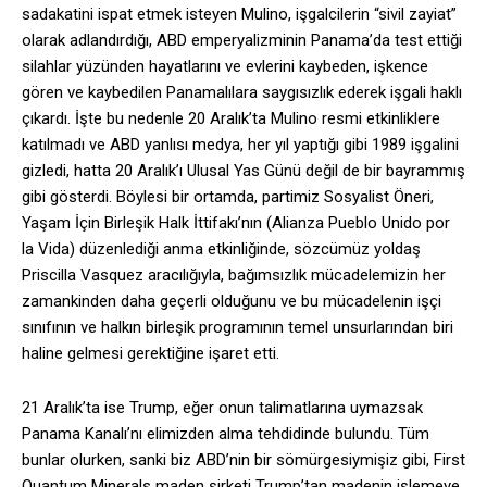
sadakatini ispat etmek isteyen Mulino, işgalcilerin “sivil zayiat”
olarak adlandırdığı, ABD emperyalizminin Panama’da test ettiği
silahlar yüzünden hayatlarını ve evlerini kaybeden, işkence
gören ve kaybedilen Panamalılara saygısızlık ederek işgali haklı
çıkardı. İşte bu nedenle 20 Aralık’ta Mulino resmi etkinliklere
katılmadı ve ABD yanlısı medya, her yıl yaptığı gibi 1989 işgalini
gizledi, hatta 20 Aralık’ı Ulusal Yas Günü değil de bir bayrammış
gibi gösterdi. Böylesi bir ortamda, partimiz Sosyalist Öneri,
Yaşam İçin Birleşik Halk İttifakı’nın (Alianza Pueblo Unido por
la Vida) düzenlediği anma etkinliğinde, sözcümüz yoldaş
Priscilla Vasquez aracılığıyla, bağımsızlık mücadelemizin her
zamankinden daha geçerli olduğunu ve bu mücadelenin işçi
sınıfının ve halkın birleşik programının temel unsurlarından biri
haline gelmesi gerektiğine işaret etti.
21 Aralık’ta ise Trump, eğer onun talimatlarına uymazsak
Panama Kanalı’nı elimizden alma tehdidinde bulundu. Tüm
bunlar olurken, sanki biz ABD’nin bir sömürgesiymişiz gibi, First
Quantum Minerals maden şirketi Trump’tan madenin işlemeye