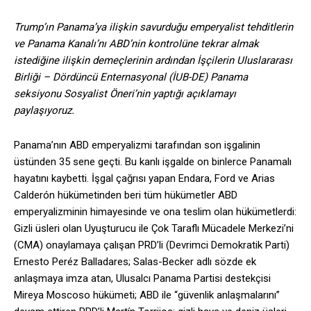
Trump’ın Panama’ya ilişkin savurduğu emperyalist tehditlerin
ve Panama Kanalı’nı ABD’nin kontrolüne tekrar almak
istediğine ilişkin demeçlerinin ardından İşçilerin Uluslararası
Birliği – Dördüncü Enternasyonal (İUB-DE) Panama
seksiyonu Sosyalist Öneri’nin yaptığı açıklamayı
paylaşıyoruz.
Panama’nın ABD emperyalizmi tarafından son işgalinin
üstünden 35 sene geçti. Bu kanlı işgalde on binlerce Panamalı
hayatını kaybetti. İşgal çağrısı yapan Endara, Ford ve Arias
Calderón hükümetinden beri tüm hükümetler ABD
emperyalizminin himayesinde ve ona teslim olan hükümetlerdi:
Gizli üsleri olan Uyuşturucu ile Çok Taraflı Mücadele Merkezi’ni
(CMA) onaylamaya çalışan PRD’li (Devrimci Demokratik Parti)
Ernesto Peréz Balladares; Salas-Becker adlı sözde ek
anlaşmaya imza atan, Ulusalcı Panama Partisi destekçisi
Mireya Moscoso hükümeti; ABD ile “güvenlik anlaşmalarını”