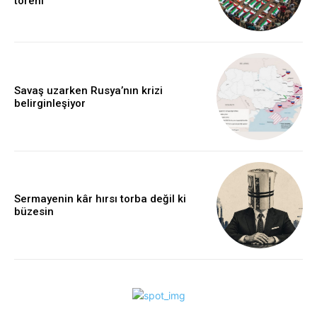
töreni
Savaş uzarken Rusya’nın krizi
belirginleşiyor
Sermayenin kâr hırsı torba değil ki
büzesin