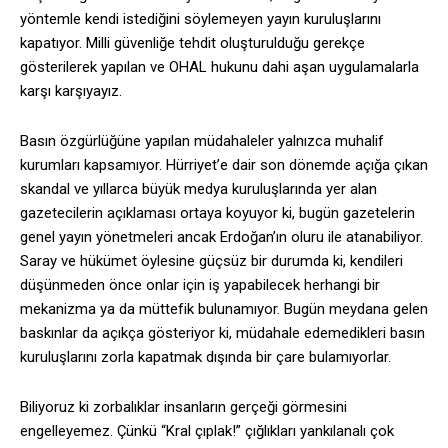
yöntemle kendi istediğini söylemeyen yayın kuruluşlarını
kapatıyor. Milli güvenliğe tehdit oluşturulduğu gerekçe
gösterilerek yapılan ve OHAL hukunu dahi aşan uygulamalarla
karşı karşıyayız.
Basın özgürlüğüne yapılan müdahaleler yalnızca muhalif
kurumları kapsamıyor. Hürriyet’e dair son dönemde açığa çıkan
skandal ve yıllarca büyük medya kuruluşlarında yer alan
gazetecilerin açıklaması ortaya koyuyor ki, bugün gazetelerin
genel yayın yönetmeleri ancak Erdoğan’ın oluru ile atanabiliyor.
Saray ve hükümet öylesine güçsüz bir durumda ki, kendileri
düşünmeden önce onlar için iş yapabilecek herhangi bir
mekanizma ya da müttefik bulunamıyor. Bugün meydana gelen
baskınlar da açıkça gösteriyor ki, müdahale edemedikleri basın
kuruluşlarını zorla kapatmak dışında bir çare bulamıyorlar.
Biliyoruz ki zorbalıklar insanların gerçeği görmesini
engelleyemez. Çünkü “Kral çıplak!” çığlıkları yankılanalı çok