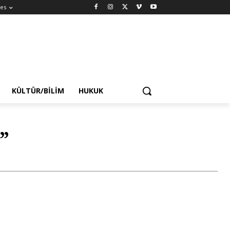
es
KÜLTÜR/BILIM
HUKUK
”