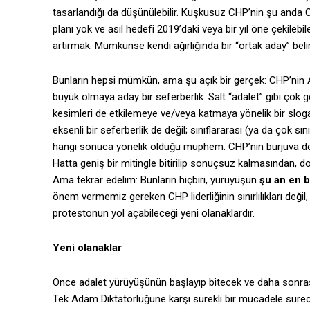
tasarlandığı da düşünülebilir. Kuşkusuz CHP’nin şu anda 
planı yok ve asıl hedefi 2019’daki veya bir yıl öne çekileb
artırmak. Mümkünse kendi ağırlığında bir “ortak aday” belirl
Bunların hepsi mümkün, ama şu açık bir gerçek: CHP’nin A
büyük olmaya aday bir seferberlik. Salt “adalet” gibi çok ge
kesimleri de etkilemeye ve/veya katmaya yönelik bir sloganl
eksenli bir seferberlik de değil; sınıflararası (ya da çok sı
hangi sonuca yönelik olduğu müphem. CHP’nin burjuva dem
Hatta geniş bir mitingle bitirilip sonuçsuz kalmasından, dol
Ama tekrar edelim: Bunların hiçbiri, yürüyüşün
şu an en b
önem vermemiz gereken CHP liderliğinin sınırlılıkları değil,
protestonun yol açabileceği yeni olanaklardır.
Yeni olanaklar
Önce adalet yürüyüşünün başlayıp bitecek ve daha sonrasın
Tek Adam Diktatörlüğüne karşı sürekli bir mücadele süreci