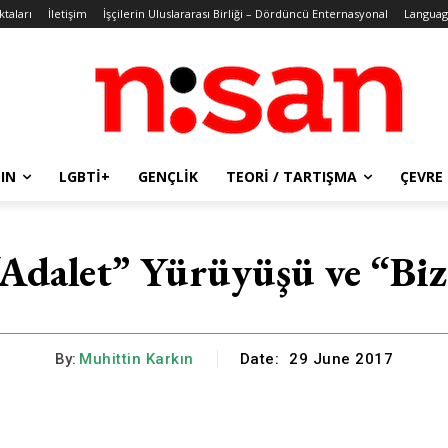
ktaları
İletişim
İşçilerin Uluslararası Birliği – Dördüncü Enternasyonal
Languag
IN
LGBTİ+
GENÇLIK
TEORI / TARTIŞMA
ÇEVRE
“Adalet” Yürüyüşü ve “Biz
By:
Muhittin Karkın
Date:
29 June 2017