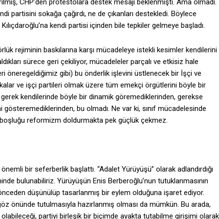
rilmiş, CHP’den protestolara destek mesajı beklenmişti. Ama olmadı.
di partisini sokağa çağırdı, ne de çıkanları destekledi. Böylece
Kılıçdaroğlu’na kendi partisi içinden bile tepkiler gelmeye başladı.
rlük rejiminin baskılarına karşı mücadeleye istekli kesimler kendilerini
dıkları sürece geri çekiliyor, mücadeleler parçalı ve etkisiz hale
 öneregeldiğimiz gibi) bu önderlik işlevini üstlenecek bir İşçi ve
lar ve işçi partileri olmak üzere tüm emekçi örgütlerini böyle bir
gerek kendilerinde böyle bir dinamik göremediklerinden, gerekse
isini gösteremediklerinden, bu olmadı. Ne var ki, sınıf mücadelesinde
bir boşluğu reformizm doldurmakta pek güçlük çekmez.
emli bir seferberlik başlattı. “Adalet Yürüyüşü” olarak adlandırdığı
inde bulunabiliriz. Yürüyüşün Enis Berberoğlu’nun tutuklanmasının
önceden düşünülüp tasarlanmış bir eylem olduğuna işaret ediyor.
a göz önünde tutulmasıyla hazırlanmış olması da mümkün. Bu arada,
labileceği, partiyi birleşik bir biçimde ayakta tutabilme girişimi olarak