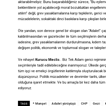
aktarabilmeliyiz. Bunu başarabildiğimiz sürece, “Bu eyle
beklentilerin yol açabileceği moral bozuklukları engellenmi
atılım” değil, grev yasaklamalarına karşı tepkilerin, gerici v
mücadelelerin, sokaktaki dinci baskılara karşı çıkışları birl
Öte yandan, son derece genel bir slogan olan “Adalet” çağr
kaldırılmasından ve gazeteciler ile tüm seçilmişlerin derh
iadesine, grev yasaklamalarının durdurulmasına, kıdem t
değişen politik, ekonomik ve toplumsal slogan ve taleplerle
Ve nihayet
Kurucu Meclis
… Biz Tek Adam gerici rejiminin
seçimleriyle tadil edilebileceğine inanmıyoruz. Ülkede ge
tüm işçi ve emekçi örgütlerinin katılımıyla oluşturulacak 
düşünüyoruz. Politik mücadeleler ve devrimler tarihi, ülk
olduğuna işaret etmekte. Ve bu amaçla bir kez daha tüm i
ediyoruz.
* Manşet
Adalet yürüyüşü
CHP
Gezi
TAGS