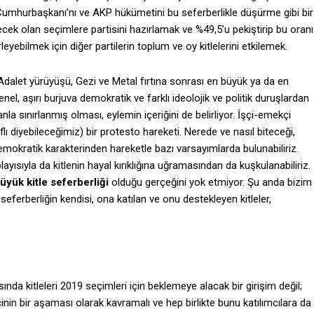
Cumhurbaşkanı’nı ve AKP hükümetini bu seferberlikle düşürme gibi bir
ilecek olan seçimlere partisini hazırlamak ve %49,5’u pekiştirip bu oranı
eyebilmek için diğer partilerin toplum ve oy kitlelerini etkilemek.
dalet yürüyüşü, Gezi ve Metal fırtına sonrası en büyük ya da en
nel, aşırı burjuva demokratik ve farklı ideolojik ve politik duruşlardan
a sınırlanmış olması, eylemin içeriğini de belirliyor. İşçi-emekçi
nıflı diyebileceğimiz) bir protesto hareketi. Nerede ve nasıl biteceği,
okratik karakterinden hareketle bazı varsayımlarda bulunabiliriz.
ayısıyla da kitlenin hayal kırıklığına uğramasından da kuşkulanabiliriz.
üyük kitle seferberliği
olduğu gerçeğini yok etmiyor. Şu anda bizim
 seferberliğin kendisi, ona katılan ve onu destekleyen kitleler,
da kitleleri 2019 seçimleri için beklemeye alacak bir girişim değil;
nin bir aşaması olarak kavramalı ve hep birlikte bunu katılımcılara da