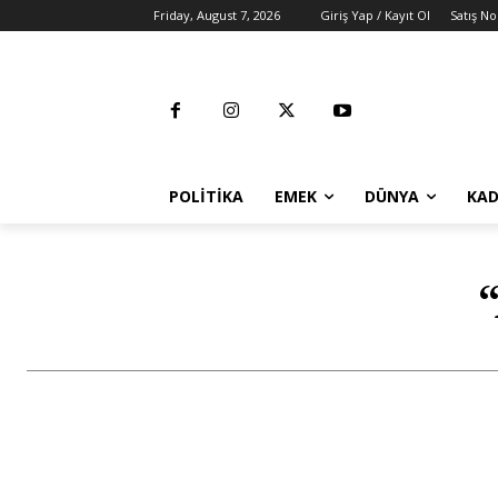
Friday, August 7, 2026
Giriş Yap / Kayıt Ol
Satış No
POLITIKA
EMEK
DÜNYA
KAD