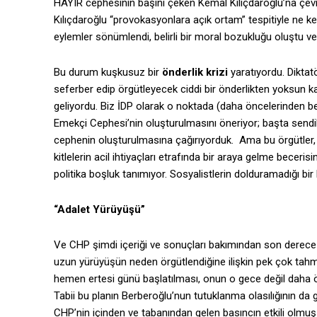
HAYIR cephesinin başını çeken Kemal Kılıçdaroğlu’na çev
Kılıçdaroğlu “provokasyonlara açık ortam” tespitiyle ne ken
eylemler sönümlendi, belirli bir moral bozukluğu oluştu ve 
Bu durum kuşkusuz bir
önderlik krizi
yaratıyordu. Diktatö
seferber edip örgütleyecek ciddi bir önderlikten yoksun kal
geliyordu. Biz İDP olarak o noktada (daha öncelerinden beri
Emekçi Cephesi’nin oluşturulmasını öneriyor; başta sendika
cephenin oluşturulmasına çağırıyorduk. Ama bu örgütler, 
kitlelerin acil ihtiyaçları etrafında bir araya gelme becer
politika boşluk tanımıyor. Sosyalistlerin dolduramadığı 
“Adalet Yürüyüşü”
Ve CHP şimdi içeriği ve sonuçları bakımından son derece ön
uzun yürüyüşün neden örgütlendiğine ilişkin pek çok tahm
hemen ertesi günü başlatılması, onun o gece değil daha 
Tabii bu planın Berberoğlu’nun tutuklanma olasılığının d
CHP’nin içinden ve tabanından gelen basıncın etkili olmuş o