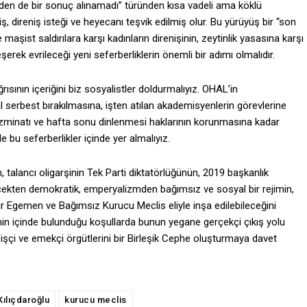
mden de bir sonuç alınamadı” türünden kısa vadeli ama köklü
ş, direniş isteği ve heyecanı teşvik edilmiş olur. Bu yürüyüş bir “son
e maşist saldırılara karşı kadınların direnişinin, zeytinlik yasasına karşı
eşerek evrileceği yeni seferberliklerin önemli bir adımı olmalıdır.
ısının içeriğini biz sosyalistler doldurmalıyız. OHAL’in
al serbest bırakılmasına, işten atılan akademisyenlerin görevlerine
azminatı ve hafta sonu dinlenmesi haklarının korunmasına kadar
 bu seferberlikler içinde yer almalıyız.
, talancı oligarşinin Tek Parti diktatörlüğünün, 2019 başkanlık
rçekten demokratik, emperyalizmden bağımsız ve sosyal bir rejimin,
bir Egemen ve Bağımsız Kurucu Meclis eliyle inşa edilebileceğini
enin içinde bulunduğu koşullarda bunun yegane gerçekçi çıkış yolu
şçi ve emekçi örgütlerini bir Birleşik Cephe oluşturmaya davet
Kılıçdaroğlu
kurucu meclis