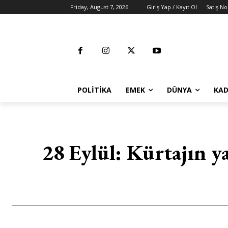
Friday, August 7, 2026
Giriş Yap / Kayıt Ol
Satış No
POLITIKA
EMEK
DÜNYA
KAD
28 Eylül: Kürtajın ya