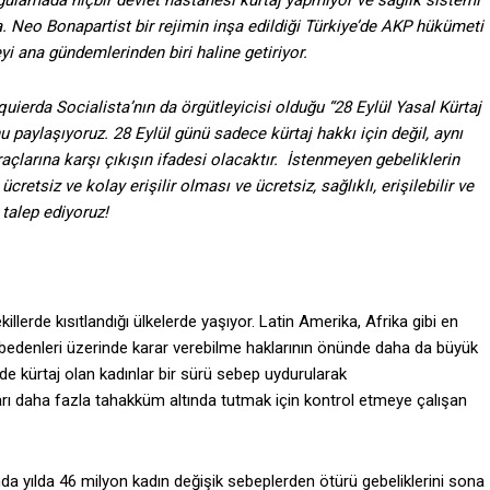
lamada hiçbir devlet hastanesi kürtaj yapmıyor ve sağlık sistemi
. Neo Bonapartist bir rejimin inşa edildiği Türkiye’de AKP hükümeti
i ana gündemlerinden biri haline getiriyor.
quierda Socialista’nın da örgütleyicisi olduğu “28 Eylül Yasal Kürtaj
aylaşıyoruz. 28 Eylül günü sadece kürtaj hakkı için değil, aynı
larına karşı çıkışın ifadesi olacaktır.
İstenmeyen gebeliklerin
retsiz ve kolay erişilir olması ve ücretsiz, sağlıklı, erişilebilir ve
talep ediyoruz!
llerde kısıtlandığı ülkelerde yaşıyor. Latin Amerika, Afrika gibi en
 bedenleri üzerinde karar verebilme haklarının önünde daha da büyük
erde kürtaj olan kadınlar bir sürü sebep uydurularak
ınları daha fazla tahakküm altında tutmak için kontrol etmeye çalışan
 yılda 46 milyon kadın değişik sebeplerden ötürü gebeliklerini sona