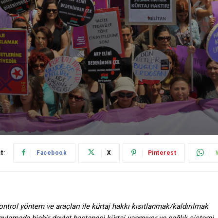
t:
Facebook
X
Pinterest
trol yöntem ve araçları ile kürtaj hakkı kısıtlanmak/kaldırılmak