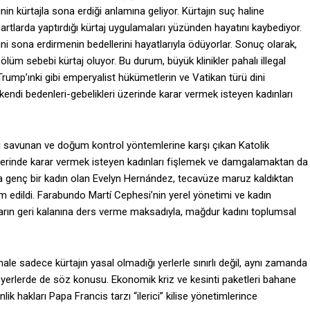
nin kürtajla sona erdiği anlamına geliyor. Kürtajın suç haline
 şartlarda yaptırdığı kürtaj uygulamaları yüzünden hayatını kaybediyor.
ni sona erdirmenin bedellerini hayatlarıyla ödüyorlar. Sonuç olarak,
ölüm sebebi kürtaj oluyor. Bu durum, büyük klinikler pahalı illegal
Trump’ınki gibi emperyalist hükümetlerin ve Vatikan türü dini
kendi bedenleri-gebelikleri üzerinde karar vermek isteyen kadınları
erini savunan ve doğum kontrol yöntemlerine karşı çıkan Katolik
i üzerinde karar vermek isteyen kadınları fişlemek ve damgalamaktan da
a genç bir kadın olan Evelyn Hernández, tecavüze maruz kaldıktan
m edildi. Farabundo Martí Cephesi’nin yerel yönetimi ve kadın
arın geri kalanına ders verme maksadıyla, mağdur kadını toplumsal
le sadece kürtajın yasal olmadığı yerlerle sınırlı değil, aynı zamanda
ğı yerlerde de söz konusu. Ekonomik kriz ve kesinti paketleri bahane
ik hakları Papa Francis tarzı “ilerici” kilise yönetimlerince