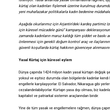
isteniyor. Yasal anlamda yasak olmamasına rağmen, uygu
kürtaj olan kadınları fişlemek üzerine kurulmuş durumda
yeni muhafazakar politikalarla kadın bedenine müdahaley
Aşağıda okurlarımız için Arjantin’deki kardeş partimiz Iz
için küresel mücadele günü” kampanyası deklerasyonunu p
zamanda kadınların maruz kaldığı tüm şiddet ve baskı araç
önlenmesi için gerekli doğum kontrol araç ve ilaçlarının üc
güvenli koşullarda kürtaj hakkının güvenceye alınmasını 
Yasal Kürtaj için küresel eylem
Dünya çapında 1424 milyon kadın yasal kürtajın değişik şeki
yoksul ve eşitsiz durumda olan bölgelerde kadınlar kendi
engellerle karşılaşıyorlar. El Salvador, Nikaragua gibi yerl
cezalandırılabiliyorlar. Kürtajın yasa dışı olması, biz kad
kapitalist ve patriarkal sistemin araçlarından biridir.
Yine de tüm yasak ve engellemelere rağmen, dünya çapında