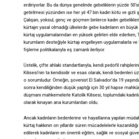
erdiriyorlar. Bu da dünya genelinde gebeliklerin yüzde 50’si
getirilmesi yüzünden ise her yıl 47 bin kadın kötü ve gizli
Çalışan, yoksul, genç ve göçmen binlerce kadın gebelikleri
kürtajın yasal olmadığı ülkelerde gebe kadınların en büyük 
kürtaj uygulamalarından en yüksek gelirleri elde ederken, 
kurumların desteğiyle kürtajı engelleyen uygulamalarla ve 
fişleme politikalarıyla eş zamanlı ilerliyor.
Üstelik, çifte ahlaki standartlarıyla, kendi pedofil rahipl
Kilisesi’nin ta kendisidir ve esas olarak, kendi bedenler
o sorumludur. Örneğin, şovenist El Salvador’da 19 yaşınd
sonra kendiliğinden düşük yaptığı için 30 yıl hapse mahkû
düşmanı mahkemelerle Katolik Kilisesi, toplumdaki kadınl
olarak kınayan ana kurumlardan oldu.
Ancak kadınların bedenlerine ve hayatlarına yapılan müdaha
kürtaj hakkının on yıllardır süren mücadelelerle kazanıldı
edilerek kadınların en önemli eğitim, sağlık ve sosyal güvenl