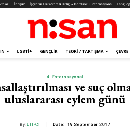
ktaları
İletişim
İşçilerin Uluslararası Birliği – Dördüncü Enternasyonal
Languag
IN
LGBTİ+
GENÇLIK
TEORI / TARTIŞMA
ÇEVRE
4. Enternasyonal
sallaştırılması ve suç olm
uluslararası eylem günü
By:
UIT-CI
Date:
19 September 2017