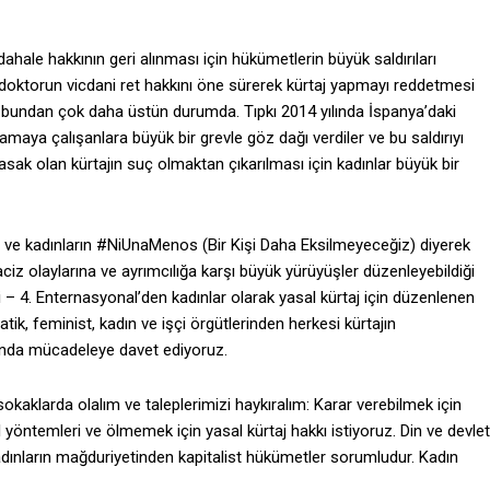
hale hakkının geri alınması için hükümetlerin büyük saldırıları
doktorun vicdani ret hakkını öne sürerek kürtaj yapmayı reddetmesi
i bundan çok daha üstün durumda. Tıpkı 2014 yılında İspanya’daki
nlamaya çalışanlara büyük bir grevle göz dağı verdiler ve bu saldırıyı
asak olan kürtajın suç olmaktan çıkarılması için kadınlar büyük bir
iği ve kadınların #NiUnaMenos (Bir Kişi Daha Eksilmeyeceğiz) diyerek
taciz olaylarına ve ayrımcılığa karşı büyük yürüyüşler düzenleyebildiği
ği – 4. Enternasyonal’den kadınlar olarak yasal kürtaj için düzenlenen
ik, feminist, kadın ve işçi örgütlerinden herkesi kürtajın
ında mücadeleye davet ediyoruz.
 sokaklarda olalım ve taleplerimizi haykıralım: Karar verebilmek için
yöntemleri ve ölmemek için yasal kürtaj hakkı istiyoruz. Din ve devlet
 Kadınların mağduriyetinden kapitalist hükümetler sorumludur. Kadın