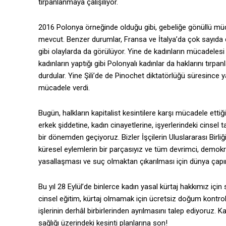
tırpanlanmaya çalışılıyor.
2016 Polonya örneğinde olduğu gibi, gebeliğe gönüllü müda
mevcut. Benzer durumlar, Fransa ve İtalya’da çok sayıda 
gibi olaylarda da görülüyor. Yine de kadınların mücadeles
kadınların yaptığı gibi Polonyalı kadınlar da haklarını tırpa
durdular. Yine Şili’de de Pinochet diktatörlüğü süresince y
mücadele verdi.
Bugün, halkların kapitalist kesintilere karşı mücadele ett
erkek şiddetine, kadın cinayetlerine, işyerlerindeki cinsel 
bir dönemden geçiyoruz. Bizler İşçilerin Uluslararası Birli
küresel eylemlerin bir parçasıyız ve tüm devrimci, demokrat
yasallaşması ve suç olmaktan çıkarılması için dünya çap
Bu yıl 28 Eylül’de binlerce kadın yasal kürtaj hakkımız için
cinsel eğitim, kürtaj olmamak için ücretsiz doğum kontrol 
işlerinin derhâl birbirlerinden ayrılmasını talep ediyoruz.
sağlığı üzerindeki kesinti planlarına son!