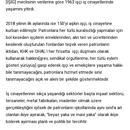
[İŞİG] meclisinin verilerine göre 1963 işçi iş cinayetlerinde
yaşamını yitirdi.
2018 yılının ilk aylarında ise 150’yi aşkın işçi, iş cinayetine
kurban edilmiştir. Patronlara her türlü kuralsızlığı yapmaları için
bol keseden işçilerin emeklerinden, alın teri ve ücretlerinden
kesilerek oluşturulan fonlardan teşvik veren patronların
iktidarı, KHK ve OHAL’i her fırsatta işçi düşmanı olarak
kullanarak hakkını[grev, sendikal örgütlenme, her türlü eylem
gösteri yürüyüş] gasp ederek işçi ve emekçilere yaşama hakkı
bile tanımayacağını, patronlara hizmet etmede sınır
tanımayacağını açık ve aleni bir şekilde göstermektedir.
İş cinayetlerinin sıkça yaşandığı sektörler başta inşaat sektörü,
tersaneler, metal fabrikaları, madenler olmak üzere
gerçekleştiğini işitsek de patronların işkollarında aynı sınıfa ait
olanları ikiye ayırarak, “beyaz yaka ve mavi yaka” olarak ikiye
bölerek ayırması planlı ve politik bir tercihtir.