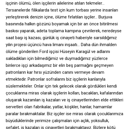
işçinin ölümü, ölen işçilerin ailelerine atılan tekmeler…
Tersanelerde filikalarda test için kum torbası yerine insanları
yerleştirerek denizin içine, ölüme fırlatılan işçiler… Burjuva
basınında halkın gözünü boyamak için bir an önce bitirilmesi
baskısı yaparak, adeta toplama kampına çevrilerek, neredeyse
saat başı iş kazası, günlük iş cinayeti haberiyle sarsıldığımız
yılın projesi üçüncü hava limanı inşaatı… Daha dün ihmalden
ölüme gönderilen Ford işçisi Hüseyin Karagül ve adlarını
sakladıkları için bilmediğimiz ve duymadığımız yüzlerce
binlerce işçi arkadaşımız bir elin beş parmağını geçmeyen
patronların kar hırsı yüzünden canını vermeye devam
etmektedir. Patronlar sofralarını biz işçilerin kanlarıyla
süslemekteler. Onlar için tek gelecek olarak gördükleri kendi
çocuklarına miras olarak işçilerin kolları, bacakları, kafalarından
oluşarak kazanılan iş kazaları ve iş cinayetlerinden elde ettikleri
servetleri olan fabrikalar, yatlar, köşkler, hanlar, hamamlar
paralar bırakmaktalar. Biz işçiler ise miras olarak çocuklarımıza
büyüdüklerinde yerimize çalışmaları için açlık, yoksulluk,
sefalet, iş kazaları iş cinayetleri bırakmaktayız. Bizlere kötü