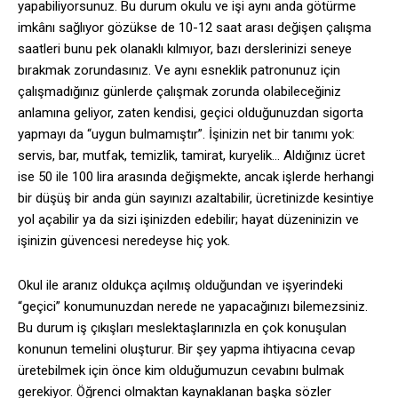
yapabiliyorsunuz. Bu durum okulu ve işi aynı anda götürme
imkânı sağlıyor gözükse de 10-12 saat arası değişen çalışma
saatleri bunu pek olanaklı kılmıyor, bazı derslerinizi seneye
bırakmak zorundasınız. Ve aynı esneklik patronunuz için
çalışmadığınız günlerde çalışmak zorunda olabileceğiniz
anlamına geliyor, zaten kendisi, geçici olduğunuzdan sigorta
yapmayı da “uygun bulmamıştır”. İşinizin net bir tanımı yok:
servis, bar, mutfak, temizlik, tamirat, kuryelik… Aldığınız ücret
ise 50 ile 100 lira arasında değişmekte, ancak işlerde herhangi
bir düşüş bir anda gün sayınızı azaltabilir, ücretinizde kesintiye
yol açabilir ya da sizi işinizden edebilir; hayat düzeninizin ve
işinizin güvencesi neredeyse hiç yok.
Okul ile aranız oldukça açılmış olduğundan ve işyerindeki
“geçici” konumunuzdan nerede ne yapacağınızı bilemezsiniz.
Bu durum iş çıkışları meslektaşlarınızla en çok konuşulan
konunun temelini oluşturur. Bir şey yapma ihtiyacına cevap
üretebilmek için önce kim olduğumuzun cevabını bulmak
gerekiyor. Öğrenci olmaktan kaynaklanan başka sözler