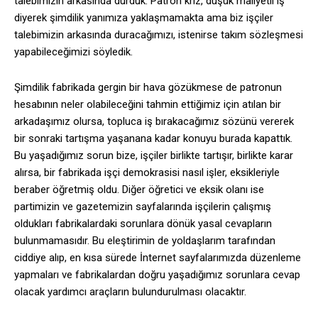
talebimizin arkasında durduk. Patron kriz, düşük maliyetli iş
diyerek şimdilik yanımıza yaklaşmamakta ama biz işçiler
talebimizin arkasında duracağımızı, istenirse takım sözleşmesi
yapabileceğimizi söyledik.
Şimdilik fabrikada gergin bir hava gözükmese de patronun
hesabının neler olabileceğini tahmin ettiğimiz için atılan bir
arkadaşımız olursa, topluca iş bırakacağımız sözünü vererek
bir sonraki tartışma yaşanana kadar konuyu burada kapattık.
Bu yaşadığımız sorun bize, işçiler birlikte tartışır, birlikte karar
alırsa, bir fabrikada işçi demokrasisi nasıl işler, eksikleriyle
beraber öğretmiş oldu. Diğer öğretici ve eksik olanı ise
partimizin ve gazetemizin sayfalarında işçilerin çalışmış
oldukları fabrikalardaki sorunlara dönük yasal cevapların
bulunmamasıdır. Bu eleştirimin de yoldaşlarım tarafından
ciddiye alıp, en kısa sürede İnternet sayfalarımızda düzenleme
yapmaları ve fabrikalardan doğru yaşadığımız sorunlara cevap
olacak yardımcı araçların bulundurulması olacaktır.