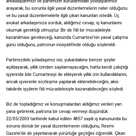
arkadaşlarımızı ve partimizin kurullarındaki yoldaşlarımızı
arayarak, bu sorunla ilgili yasal düzenlemelerin neler olduğunu
ve bu yasal düzenlemelerle ilgili çıkan kanunları istedik. Üç
avukat arkadaşımıza sorduk, aldığımız cevap, iş kanunlarını
okumak gerektiği olmuştur. Bir de fiili bir mücadeleyle
kazanılması gerekeceği, kanunda Cumartesi’nin yasal çalışma
günü olduğunu, patronun inisiyatifinde olduğu söylenildi.
Partimizdeki yoladaşımız ise, yukardakine benzer şeyler
açıklayarak, yıllık izinden sayılamayacağını, hatta kendi çalıştığı
işyerinde bile Cumartesiyi de ekleyerek yıllık izin kullandıklarını,
ancak işverenle sözleşme yapılarak eklenebileceğini, aksi
takdirde işçilerin fiili mücadelesiyle kazanabileceğini söyledi.
Biz de topladığımız ve konuşmalardan aldığımız verileri yan
yana getirerek, patrona bir cevap vermeyi düşündük.
22/05/2003 tarihinde kabul edilen 4857 sayılı iş kanununda bu
soruna dönük bir yasal düzenlemenin olduğunu, Resmi
Gazete’de de yayınlanarak yürürlüğe geçtiğini öğrendik. Çıkan