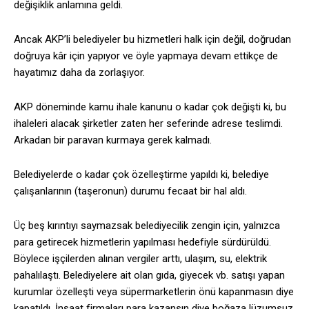
değişiklik anlamına geldi.
Ancak AKP’li belediyeler bu hizmetleri halk için değil, doğrudan
doğruya kâr için yapıyor ve öyle yapmaya devam ettikçe de
hayatımız daha da zorlaşıyor.
AKP döneminde kamu ihale kanunu o kadar çok değişti ki, bu
ihaleleri alacak şirketler zaten her seferinde adrese teslimdi.
Arkadan bir paravan kurmaya gerek kalmadı.
Belediyelerde o kadar çok özelleştirme yapıldı ki, belediye
çalışanlarının (taşeronun) durumu fecaat bir hal aldı.
Üç beş kırıntıyı saymazsak belediyecilik zengin için, yalnızca
para getirecek hizmetlerin yapılması hedefiyle sürdürüldü.
Böylece işçilerden alınan vergiler arttı, ulaşım, su, elektrik
pahalılaştı. Belediyelere ait olan gıda, giyecek vb. satışı yapan
kurumlar özelleşti veya süpermarketlerin önü kapanmasın diye
kapatıldı. İnşaat firmaları para kazansın diye boğaza lüzumsuz