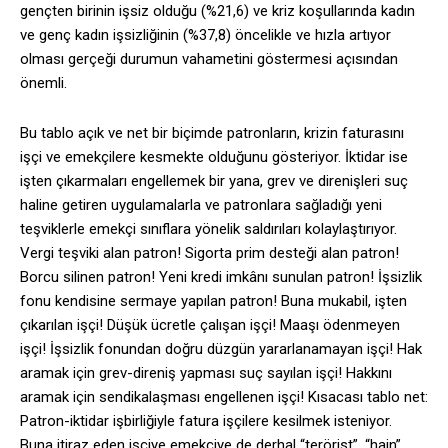
gençten birinin işsiz olduğu (%21,6) ve kriz koşullarında kadın
ve genç kadın işsizliğinin (%37,8) öncelikle ve hızla artıyor
olması gerçeği durumun vahametini göstermesi açısından
önemli.
Bu tablo açık ve net bir biçimde patronların, krizin faturasını
işçi ve emekçilere kesmekte olduğunu gösteriyor. İktidar ise
işten çıkarmaları engellemek bir yana, grev ve direnişleri suç
haline getiren uygulamalarla ve patronlara sağladığı yeni
teşviklerle emekçi sınıflara yönelik saldırıları kolaylaştırıyor.
Vergi teşviki alan patron! Sigorta prim desteği alan patron!
Borcu silinen patron! Yeni kredi imkânı sunulan patron! İşsizlik
fonu kendisine sermaye yapılan patron! Buna mukabil, işten
çıkarılan işçi! Düşük ücretle çalışan işçi! Maaşı ödenmeyen
işçi! İşsizlik fonundan doğru düzgün yararlanamayan işçi! Hak
aramak için grev-direniş yapması suç sayılan işçi! Hakkını
aramak için sendikalaşması engellenen işçi! Kısacası tablo net:
Patron-iktidar işbirliğiyle fatura işçilere kesilmek isteniyor.
Buna itiraz eden işçiye emekçiye de derhal “terörist”, “hain”