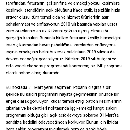
tarafından, faturanın işçi sınıfına ve emekçi yoksul kesimlere
kesilmek istendiğinin açık olduğunu ifade ettik. İşsizliğin hızla
artıyor oluşu, tüm temel gıda ve hizmet ürünlerinin aşırı
pahalanması ve enflasyonun 2018 yılı başında yapılan ücret
zam oranlarının en az iki katını çoktan aşmış olması bu
gerçeğin kanıtları. Bununla birlikte faturanın kesilip bitmediğini,
işten çıkarmadan hayat pahalılığına, zamlardan enflasyona
işçinin emekçinin belini bükecek saldırıların 2019 yılında da
devam edeceğini görebiliyoruz. Nitekim 2019 yılı bütçesi ve
orta vadeli ekonomi programı adı konmamış bir IMF programı
olarak sahne almış durumda.
Bu noktada 31 Mart yerel seçimleri iktidarın dizginsiz bir
şekilde bu saldırı programını hayata geçirmesinin önünde bir
engel olarak görülüyor. İktidar temsil ettiği patron kesimlerinin
çıkarları ve beklentileri noktasında işçi-emekçi karşıtı saldırı
programını olduğu gibi, açık açık devreye sokarsa 31 Mart’ta
sandıkta bedelini ödeyeceğinden korkuyor. Bunun için iktidar
hem saldırı programını uygulamak hem de sanki böyle