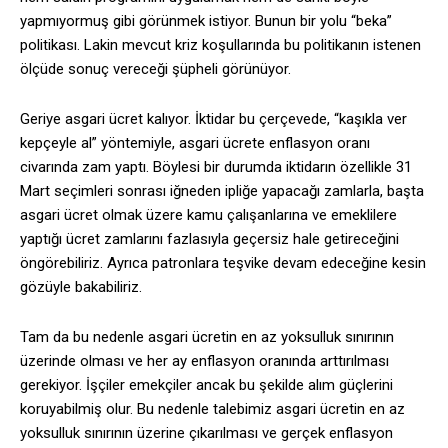
yapmıyormuş gibi görünmek istiyor. Bunun bir yolu “beka”
politikası. Lakin mevcut kriz koşullarında bu politikanın istenen
ölçüde sonuç vereceği şüpheli görünüyor.
Geriye asgari ücret kalıyor. İktidar bu çerçevede, “kaşıkla ver
kepçeyle al” yöntemiyle, asgari ücrete enflasyon oranı
civarında zam yaptı. Böylesi bir durumda iktidarın özellikle 31
Mart seçimleri sonrası iğneden ipliğe yapacağı zamlarla, başta
asgari ücret olmak üzere kamu çalışanlarına ve emeklilere
yaptığı ücret zamlarını fazlasıyla geçersiz hale getireceğini
öngörebiliriz. Ayrıca patronlara teşvike devam edeceğine kesin
gözüyle bakabiliriz.
Tam da bu nedenle asgari ücretin en az yoksulluk sınırının
üzerinde olması ve her ay enflasyon oranında arttırılması
gerekiyor. İşçiler emekçiler ancak bu şekilde alım güçlerini
koruyabilmiş olur. Bu nedenle talebimiz asgari ücretin en az
yoksulluk sınırının üzerine çıkarılması ve gerçek enflasyon