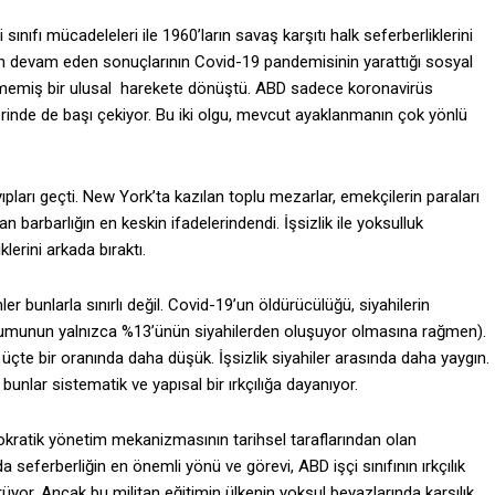
sınıfı mücadeleleri ile 1960’ların savaş karşıtı halk seferberliklerini
inin devam eden sonuçlarının Covid-19 pandemisinin yarattığı sosyal
lmemiş bir ulusal harekete dönüştü. ABD sadece koronavirüs
lerinde de başı çekiyor. Bu iki olgu, mevcut ayaklanmanın çok yönlü
pları geçti. New York’ta kazılan toplu mezarlar, emekçilerin paraları
n barbarlığın en keskin ifadelerindendi. İşsizlik ile yoksulluk
klerini arkada bıraktı.
unlarla sınırlı değil. Covid-19’un öldürücülüğü, siyahilerin
plumunun yalnızca %13’ünün siyahilerden oluşuyor olmasına rağmen).
 üçte bir oranında daha düşük. İşsizlik siyahiler arasında daha yaygın.
bunlar sistematik ve yapısal bir ırkçılığa dayanıyor.
ristokratik yönetim mekanizmasının tarihsel taraflarından olan
eferberliğin en önemli yönü ve görevi, ABD işçi sınıfının ırkçılık
rüyor. Ancak bu militan eğitimin ülkenin yoksul beyazlarında karşılık