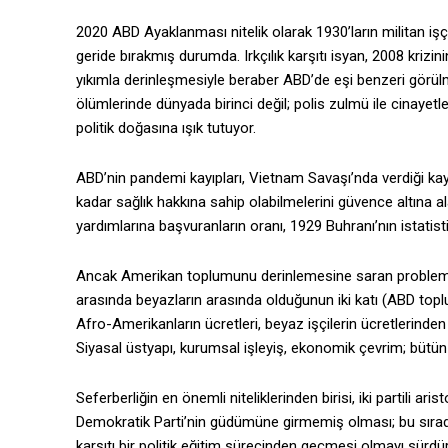
2020 ABD Ayaklanması nitelik olarak 1930’ların militan işçi 
geride bırakmış durumda. Irkçılık karşıtı isyan, 2008 kriz
yıkımla derinleşmesiyle beraber ABD’de eşi benzeri görü
ölümlerinde dünyada birinci değil; polis zulmü ile cinayet
politik doğasına ışık tutuyor.
ABD’nin pandemi kayıpları, Vietnam Savaşı’nda verdiği kayı
kadar sağlık hakkına sahip olabilmelerini güvence altına ala
yardımlarına başvuranların oranı, 1929 Buhranı’nın istatisti
Ancak Amerikan toplumunu derinlemesine saran problemler b
arasında beyazların arasında olduğunun iki katı (ABD to
Afro-Amerikanların ücretleri, beyaz işçilerin ücretlerinden
Siyasal üstyapı, kurumsal işleyiş, ekonomik çevrim; bütün 
Seferberliğin en önemli niteliklerinden birisi, iki partili a
Demokratik Parti’nin güdümüne girmemiş olması; bu sırada s
karşıtı bir politik eğitim sürecinden geçmesi olmayı sürdü