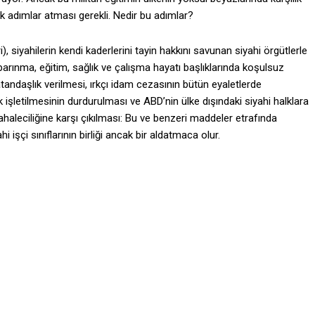
tik adımlar atması gerekli. Nedir bu adımlar?
eri), siyahilerin kendi kaderlerini tayin hakkını savunan siyahi örgütlerle
in barınma, eğitim, sağlık ve çalışma hayatı başlıklarında koşulsuz
andaşlık verilmesi, ırkçı idam cezasının bütün eyaletlerde
 işletilmesinin durdurulması ve ABD’nin ülke dışındaki siyahi halklara
aleciliğine karşı çıkılması: Bu ve benzeri maddeler etrafında
işçi sınıflarının birliği ancak bir aldatmaca olur.