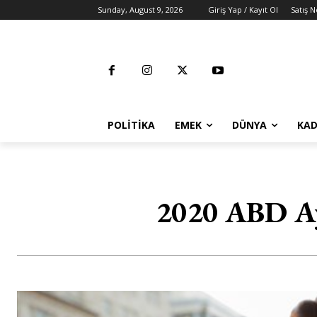
Sunday, August 9, 2026
Giriş Yap / Kayıt Ol
Satış N
POLITIKA
EMEK
DÜNYA
KAD
2020 ABD Aya