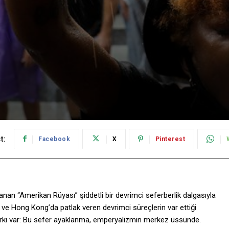
t:
Facebook
X
Pinterest
anan “Amerikan Rüyası” şiddetli bir devrimci seferberlik dalgasıyla
da ve Hong Kong’da patlak veren devrimci süreçlerin var ettiği
farkı var: Bu sefer ayaklanma, emperyalizmin merkez üssünde.