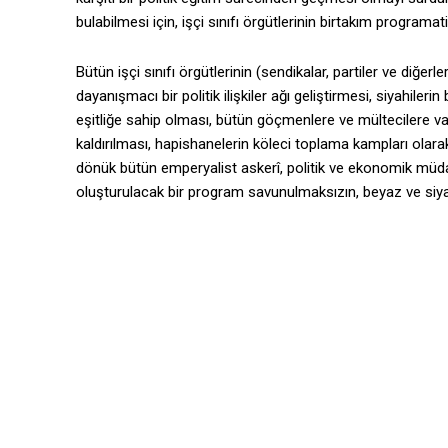
bulabilmesi için, işçi sınıfı örgütlerinin birtakım programa
Bütün işçi sınıfı örgütlerinin (sendikalar, partiler ve diğerl
dayanışmacı bir politik ilişkiler ağı geliştirmesi, siyahiler
eşitliğe sahip olması, bütün göçmenlere ve mültecilere vat
kaldırılması, hapishanelerin köleci toplama kampları olarak
dönük bütün emperyalist askerî, politik ve ekonomik müdah
oluşturulacak bir program savunulmaksızın, beyaz ve siyahi 