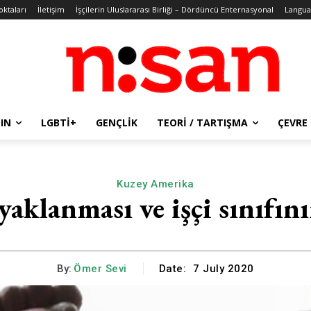
oktaları
İletişim
İşçilerin Uluslararası Birliği – Dördüncü Enternasyonal
Langua
IN
LGBTİ+
GENÇLIK
TEORI / TARTIŞMA
ÇEVRE
Kuzey Amerika
klanması ve işçi sınıfının
By:
Ömer Sevi
Date:
7 July 2020