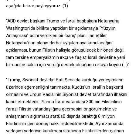
aşağıda tekrar paylaşıyoruz. (1)
“ABD devlet başkanı Trump ve İsrail başbakanı Netanyahu
Washington’da birlikte yaptıkları bir açıklamayla “Yüzyılın
Anlaşması” adını verdikleri bir ‘barış’ planı ilan ettiler.
Netanyahu’nun planın derhal uygulamaya konulacağını
açıklaması, bunun Filistin halkıyla görüşülecek bir öneri değil,
tam tersine emperyalizmin ırkçı ve faşist İsrail devletine yeni
bir canice saldırı için verdiği destek olduğunu ortaya koydu (…)”
“Trump, Siyonist devletin Batı Şeria’da kurduğu yerleşimlerin
üzerinde egemenliğini tanımakta, Kudüs’ün İsrail’in başkenti
olmasını ve Ürdün Vadisi’nin Siyonist devlet tarafından ilhakını
kabul etmektedir. Planda İsrail vatandaşı 300 bin Filistinlinin
farazi Filistin vatandaşlığına geçmesini öngörülmekte ve
anlaşmanın sığınmacı statüsü dışında bıraktığı 6 milyon
Filistinlinin geri dönüş hakkı reddedilmektedir. Aynı zamanda
yerleşim yerlerinin kurulması sırasında Filistinlilerden çalınan