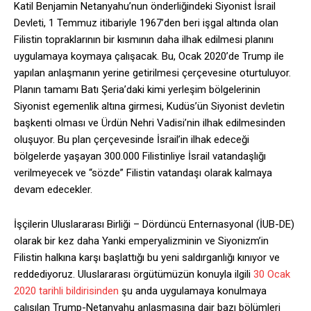
Katil Benjamin Netanyahu’nun önderliğindeki Siyonist İsrail
Devleti, 1 Temmuz itibariyle 1967’den beri işgal altında olan
Filistin topraklarının bir kısmının daha ilhak edilmesi planını
uygulamaya koymaya çalışacak. Bu, Ocak 2020’de Trump ile
yapılan anlaşmanın yerine getirilmesi çerçevesine oturtuluyor.
Planın tamamı Batı Şeria’daki kimi yerleşim bölgelerinin
Siyonist egemenlik altına girmesi, Kudüs’ün Siyonist devletin
başkenti olması ve Ürdün Nehri Vadisi’nin ilhak edilmesinden
oluşuyor. Bu plan çerçevesinde İsrail’in ilhak edeceği
bölgelerde yaşayan 300.000 Filistinliye İsrail vatandaşlığı
verilmeyecek ve “sözde” Filistin vatandaşı olarak kalmaya
devam edecekler.
İşçilerin Uluslararası Birliği – Dördüncü Enternasyonal (İUB-DE)
olarak bir kez daha Yanki emperyalizminin ve Siyonizm’in
Filistin halkına karşı başlattığı bu yeni saldırganlığı kınıyor ve
reddediyoruz. Uluslararası örgütümüzün konuyla ilgili
30 Ocak
2020 tarihli bildirisinden
şu anda uygulamaya konulmaya
çalışılan Trump-Netanyahu anlaşmasına dair bazı bölümleri