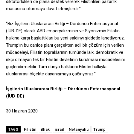
diktatörlükleri de plana destek vererek Filistinlileri pazarlık
masasına oturmaya davet etmişlerdir.”
“Biz İşçilerin Uluslararası Birliği – Dördüncü Enternasyonal
(İUB-DE) olarak ABD emperyalizminin ve Siyonizmin Filistin
halkına karşı başlattıkları bu yeni saldırıyı şiddetle lanetliyoruz.
Trump’ın bu canice planı gerçekten adil bir çözüm için verilen
mücadeleyi, Filistin topraklarının tümünde laik, demokratik ve
ırkçı olmayan tek bir Filistin devletinin kurulması mücadelesini
güçlendirmelidir. Tüm dünya halklarını Filistin halkıyla
uluslararası ölçekte dayanışmaya çağırıyoruz.”
İşçilerin Uluslararası Birliği – Dördüncü Enternasyonal
(İUB-DE)
30 Haziran 2020
Filistin
ilhak
israil
Netanyahu
Trump
TAGS