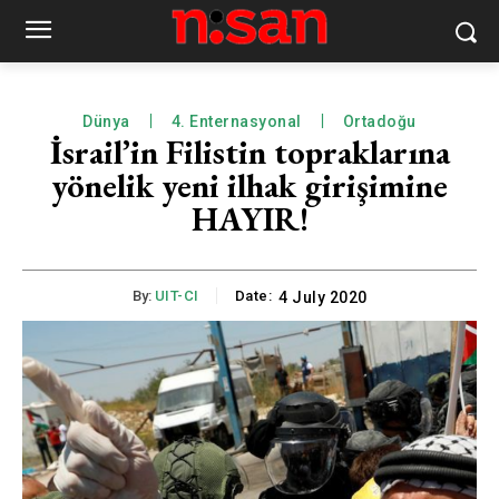
Dünya
4. Enternasyonal
Ortadoğu
İsrail’in Filistin topraklarına
yönelik yeni ilhak girişimine
HAYIR!
By:
UIT-CI
Date:
4 July 2020