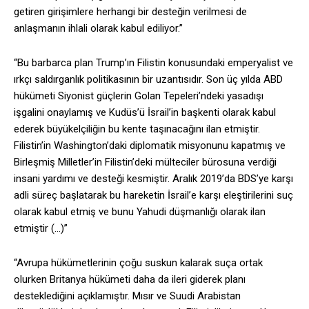
getiren girişimlere herhangi bir desteğin verilmesi de
anlaşmanın ihlali olarak kabul ediliyor.”
“Bu barbarca plan Trump’ın Filistin konusundaki emperyalist ve
ırkçı saldırganlık politikasının bir uzantısıdır. Son üç yılda ABD
hükümeti Siyonist güçlerin Golan Tepeleri’ndeki yasadışı
işgalini onaylamış ve Kudüs’ü İsrail’in başkenti olarak kabul
ederek büyükelçiliğin bu kente taşınacağını ilan etmiştir.
Filistin’in Washington’daki diplomatik misyonunu kapatmış ve
Birleşmiş Milletler’in Filistin’deki mülteciler bürosuna verdiği
insani yardımı ve desteği kesmiştir. Aralık 2019’da BDS’ye karşı
adli süreç başlatarak bu hareketin İsrail’e karşı eleştirilerini suç
olarak kabul etmiş ve bunu Yahudi düşmanlığı olarak ilan
etmiştir (…)”
“Avrupa hükümetlerinin çoğu suskun kalarak suça ortak
olurken Britanya hükümeti daha da ileri giderek planı
desteklediğini açıklamıştır. Mısır ve Suudi Arabistan