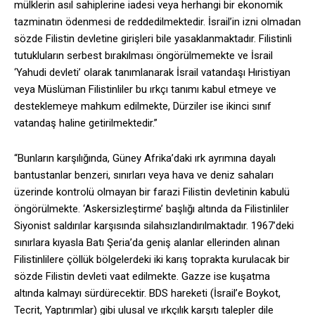
mülklerin asıl sahiplerine iadesi veya herhangi bir ekonomik
tazminatın ödenmesi de reddedilmektedir. İsrail’in izni olmadan
sözde Filistin devletine girişleri bile yasaklanmaktadır. Filistinli
tutukluların serbest bırakılması öngörülmemekte ve İsrail
‘Yahudi devleti’ olarak tanımlanarak İsrail vatandaşı Hıristiyan
veya Müslüman Filistinliler bu ırkçı tanımı kabul etmeye ve
desteklemeye mahkum edilmekte, Dürziler ise ikinci sınıf
vatandaş haline getirilmektedir.”
“Bunların karşılığında, Güney Afrika’daki ırk ayrımına dayalı
bantustanlar benzeri, sınırları veya hava ve deniz sahaları
üzerinde kontrolü olmayan bir farazi Filistin devletinin kabulü
öngörülmekte. ‘Askersizleştirme’ başlığı altında da Filistinliler
Siyonist saldırılar karşısında silahsızlandırılmaktadır. 1967’deki
sınırlara kıyasla Batı Şeria’da geniş alanlar ellerinden alınan
Filistinlilere çöllük bölgelerdeki iki karış toprakta kurulacak bir
sözde Filistin devleti vaat edilmekte. Gazze ise kuşatma
altında kalmayı sürdürecektir. BDS hareketi (İsrail’e Boykot,
Tecrit, Yaptırımlar) gibi ulusal ve ırkçılık karşıtı talepler dile