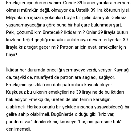
Emekçiler için durum vahim. Günde 39 liranın yaralara merhem
olması mümkün değil, olmuyor da. Üstelik 39 lira kötünün iyisi.
Milyonlarca işsizin, yoksulun böyle bir geliri dahi yok. Gelirsiz
yaşanamayacağına göre buna bir hal çare bulunması şart.
Peki, çözümü kim üretecek? İktidar mı? Onlar 39 lirayla bütün
krizlerin teğet geçtiği masalını anlatmaya devam ediyorlar. 39
lirayla kriz teğet geçer mi? Patronlar için evet, emekçiler için
hayır!
İktidar her durumda önceliği sermayeye verdi, veriyor. Kaynağı
da, teşviki de, muafiyeti de patronlara sağladı, sağlıyor.
Emekçinin işsizlik fonu dahi patronlara kaynak oluyor.
Kuşkusuz bu ülkenin emekçileri ne 39 lirayı ne de bu iktidarı
hak ediyor. Emekçi de, üreten de alın terinin karşılığını
alabilmeli. Herkes onurlu bir şekilde insanca yaşayabileceği bir
gelire sahip olabilmeli. Bugünlerde olduğu gibi “kriz var,
pandemi var” denilerek hiç kimseye “başının çaresine bak”
denilmemeli.