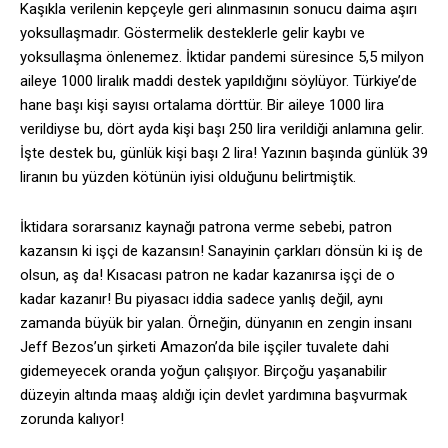
Kaşıkla verilenin kepçeyle geri alınmasının sonucu daima aşırı
yoksullaşmadır. Göstermelik desteklerle gelir kaybı ve
yoksullaşma önlenemez. İktidar pandemi süresince 5,5 milyon
aileye 1000 liralık maddi destek yapıldığını söylüyor. Türkiye’de
hane başı kişi sayısı ortalama dörttür. Bir aileye 1000 lira
verildiyse bu, dört ayda kişi başı 250 lira verildiği anlamına gelir.
İşte destek bu, günlük kişi başı 2 lira! Yazının başında günlük 39
liranın bu yüzden kötünün iyisi olduğunu belirtmiştik.
İktidara sorarsanız kaynağı patrona verme sebebi, patron
kazansın ki işçi de kazansın! Sanayinin çarkları dönsün ki iş de
olsun, aş da! Kısacası patron ne kadar kazanırsa işçi de o
kadar kazanır! Bu piyasacı iddia sadece yanlış değil, aynı
zamanda büyük bir yalan. Örneğin, dünyanın en zengin insanı
Jeff Bezos’un şirketi Amazon’da bile işçiler tuvalete dahi
gidemeyecek oranda yoğun çalışıyor. Birçoğu yaşanabilir
düzeyin altında maaş aldığı için devlet yardımına başvurmak
zorunda kalıyor!