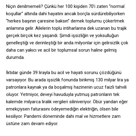
Niçin denilmemeli? Çünkü her 100 kişiden 70’i zaten “normal
koşullar” altında dahi hayatını ancak borçla sürdürebiliyorken
“herkes başının çaresine baksın” demek toplumu çökertmek
anlamına gelir. Ailelerin toplu intiharlarına dek uzanan bu trajik
gerçek birçok kez yaşandı. Şimdi işsizliğin ve yoksulluğun
genelleştiği ve derinleştiği bir anda milyonlar için gelirsizlik çok
daha can yakıcı ve acil bir toplumsal sorun haline gelmiş
durumda.
İktidar günde 39 lirayla bu acil ve hayati sorunu çözdüğünü
varsayıyor. Bu arada işsizlik fonunda birikmiş 130 milyar lira ya
patronlara kaynak ya da boşalmış hazinenin ucuz faizli tahvili
oluyor. Yetmiyor, deveyi havuduyla yutmuş patronların tek
kalemde milyarca liralık vergileri siliniveriyor. Öbür yandan eğer
emekçiysen faturasını ödeyemediğin elektriğin, ölsen bile
kesiliyor. Pandemi döneminde dahi mal ve hizmetlere zam
üstüne zam devam ediyor.