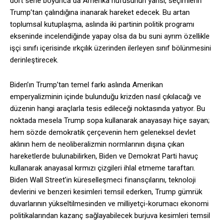
dört sene boyunca da Amerika nüfusunun yarısı, seçimlerin
Trump’tan çalındığına inanarak hareket edecek. Bu artan
toplumsal kutuplaşma, aslında iki partinin politik programı
ekseninde incelendiğinde yapay olsa da bu suni ayrım özellikle
işçi sınıfı içerisinde ırkçılık üzerinden ilerleyen sınıf bölünmesini
derinleştirecek.
Biden’ın Trump’tan temel farkı aslında Amerikan
emperyalizminin içinde bulunduğu krizden nasıl çıkılacağı ve
düzenin hangi araçlarla tesis edileceği noktasında yatıyor. Bu
noktada mesela Trump sopa kullanarak anayasayı hiçe sayan;
hem sözde demokratik çerçevenin hem geleneksel devlet
aklının hem de neoliberalizmin normlarının dışına çıkan
hareketlerde bulunabilirken, Biden ve Demokrat Parti havuç
kullanarak anayasal kırmızı çizgileri ihlal etmeme taraftarı.
Biden Wall Street’in küreselleşmeci finansçılarını, teknoloji
devlerini ve benzeri kesimleri temsil ederken, Trump gümrük
duvarlarının yükseltilmesinden ve milliyetçi-korumacı ekonomi
politikalarından kazanç sağlayabilecek burjuva kesimleri temsil