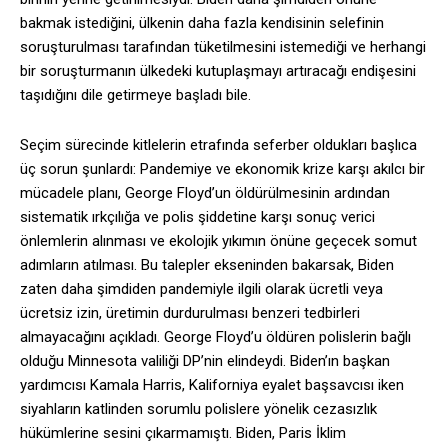
bakmak istediğini, ülkenin daha fazla kendisinin selefinin
soruşturulması tarafından tüketilmesini istemediği ve herhangi
bir soruşturmanın ülkedeki kutuplaşmayı artıracağı endişesini
taşıdığını dile getirmeye başladı bile.
Seçim sürecinde kitlelerin etrafında seferber oldukları başlıca
üç sorun şunlardı: Pandemiye ve ekonomik krize karşı akılcı bir
mücadele planı, George Floyd’un öldürülmesinin ardından
sistematik ırkçılığa ve polis şiddetine karşı sonuç verici
önlemlerin alınması ve ekolojik yıkımın önüne geçecek somut
adımların atılması. Bu talepler ekseninden bakarsak, Biden
zaten daha şimdiden pandemiyle ilgili olarak ücretli veya
ücretsiz izin, üretimin durdurulması benzeri tedbirleri
almayacağını açıkladı. George Floyd’u öldüren polislerin bağlı
olduğu Minnesota valiliği DP’nin elindeydi. Biden’ın başkan
yardımcısı Kamala Harris, Kaliforniya eyalet başsavcısı iken
siyahların katlinden sorumlu polislere yönelik cezasızlık
hükümlerine sesini çıkarmamıştı. Biden, Paris İklim