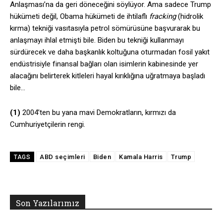
Anlaşması’na da geri döneceğini söylüyor. Ama sadece Trump
hükümeti değil, Obama hükümeti de ihtilaflı
fracking
(hidrolik
kırma) tekniği vasıtasıyla petrol sömürüsüne başvurarak bu
anlaşmayı ihlal etmişti bile. Biden bu tekniği kullanmayı
sürdürecek ve daha başkanlık koltuğuna oturmadan fosil yakıt
endüstrisiyle finansal bağları olan isimlerin kabinesinde yer
alacağını belirterek kitleleri hayal kırıklığına uğratmaya başladı
bile…
(1)
2004’ten bu yana mavi Demokratların, kırmızı da
Cumhuriyetçilerin rengi.
ABD seçimleri
Biden
Kamala Harris
Trump
TAGS
Son Yazılarımız