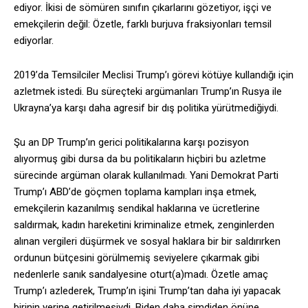
ediyor. İkisi de sömüren sınıfın çıkarlarını gözetiyor, işçi ve
emekçilerin değil: Özetle, farklı burjuva fraksiyonları temsil
ediyorlar.
2019’da Temsilciler Meclisi Trump’ı görevi kötüye kullandığı için
azletmek istedi. Bu süreçteki argümanları Trump’ın Rusya ile
Ukrayna’ya karşı daha agresif bir dış politika yürütmediğiydi.
Şu an DP Trump’ın gerici politikalarına karşı pozisyon
alıyormuş gibi dursa da bu politikaların hiçbiri bu azletme
sürecinde argüman olarak kullanılmadı. Yani Demokrat Parti
Trump’ı ABD’de göçmen toplama kampları inşa etmek,
emekçilerin kazanılmış sendikal haklarına ve ücretlerine
saldırmak, kadın hareketini kriminalize etmek, zenginlerden
alınan vergileri düşürmek ve sosyal haklara bir bir saldırırken
ordunun bütçesini görülmemiş seviyelere çıkarmak gibi
nedenlerle sanık sandalyesine oturt(a)madı. Özetle amaç
Trump’ı azlederek, Trump’ın işini Trump’tan daha iyi yapacak
birinin yerine getirilmesiydi. Biden daha şimdiden önüne