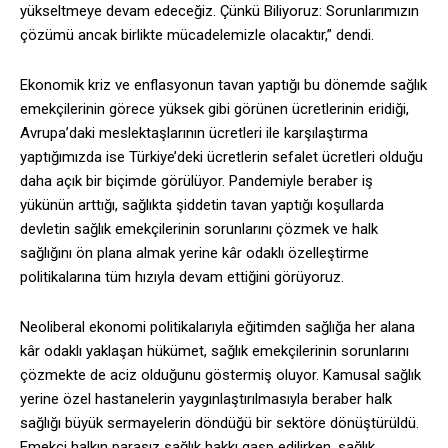
yükseltmeye devam edeceğiz. Çünkü Biliyoruz: Sorunlarımızın
çözümü ancak birlikte mücadelemizle olacaktır,” dendi.
Ekonomik kriz ve enflasyonun tavan yaptığı bu dönemde sağlık
emekçilerinin görece yüksek gibi görünen ücretlerinin eridiği,
Avrupa’daki meslektaşlarının ücretleri ile karşılaştırma
yaptığımızda ise Türkiye’deki ücretlerin sefalet ücretleri olduğu
daha açık bir biçimde görülüyor. Pandemiyle beraber iş
yükünün arttığı, sağlıkta şiddetin tavan yaptığı koşullarda
devletin sağlık emekçilerinin sorunlarını çözmek ve halk
sağlığını ön plana almak yerine kâr odaklı özelleştirme
politikalarına tüm hızıyla devam ettiğini görüyoruz.
Neoliberal ekonomi politikalarıyla eğitimden sağlığa her alana
kâr odaklı yaklaşan hükümet, sağlık emekçilerinin sorunlarını
çözmekte de aciz olduğunu göstermiş oluyor. Kamusal sağlık
yerine özel hastanelerin yaygınlaştırılmasıyla beraber halk
sağlığı büyük sermayelerin döndüğü bir sektöre dönüştürüldü.
Emekçi halkın parasız sağlık hakkı gasp edilirken, sağlık