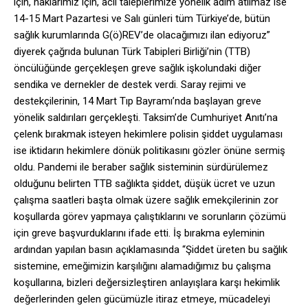
için, haklarımız için, acil taleplerimize yönelik adım atılmaz ise
14-15 Mart Pazartesi ve Salı günleri tüm Türkiye’de, bütün
sağlık kurumlarında G(ö)REV’de olacağımızı ilan ediyoruz”
diyerek çağrıda bulunan Türk Tabipleri Birliği’nin (TTB)
öncülüğünde gerçekleşen greve sağlık işkolundaki diğer
sendika ve dernekler de destek verdi. Saray rejimi ve
destekçilerinin, 14 Mart Tıp Bayramı’nda başlayan greve
yönelik saldırıları gerçekleşti. Taksim’de Cumhuriyet Anıtı’na
çelenk bırakmak isteyen hekimlere polisin şiddet uygulaması
ise iktidarın hekimlere dönük politikasını gözler önüne sermiş
oldu. Pandemi ile beraber sağlık sisteminin sürdürülemez
olduğunu belirten TTB sağlıkta şiddet, düşük ücret ve uzun
çalışma saatleri başta olmak üzere sağlık emekçilerinin zor
koşullarda görev yapmaya çalıştıklarını ve sorunların çözümü
için greve başvurduklarını ifade etti. İş bırakma eyleminin
ardından yapılan basın açıklamasında “Şiddet üreten bu sağlık
sistemine, emeğimizin karşılığını alamadığımız bu çalışma
koşullarına, bizleri değersizleştiren anlayışlara karşı hekimlik
değerlerinden gelen gücümüzle itiraz etmeye, mücadeleyi