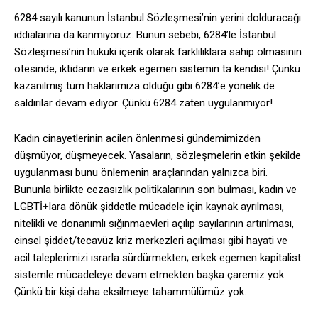
6284 sayılı kanunun İstanbul Sözleşmesi’nin yerini dolduracağı
iddialarına da kanmıyoruz. Bunun sebebi, 6284’le İstanbul
Sözleşmesi’nin hukuki içerik olarak farklılıklara sahip olmasının
ötesinde, iktidarın ve erkek egemen sistemin ta kendisi! Çünkü
kazanılmış tüm haklarımıza olduğu gibi 6284’e yönelik de
saldırılar devam ediyor. Çünkü 6284 zaten uygulanmıyor!
Kadın cinayetlerinin acilen önlenmesi gündemimizden
düşmüyor, düşmeyecek. Yasaların, sözleşmelerin etkin şekilde
uygulanması bunu önlemenin araçlarından yalnızca biri.
Bununla birlikte cezasızlık politikalarının son bulması, kadın ve
LGBTİ+lara dönük şiddetle mücadele için kaynak ayrılması,
nitelikli ve donanımlı sığınmaevleri açılıp sayılarının artırılması,
cinsel şiddet/tecavüz kriz merkezleri açılması gibi hayati ve
acil taleplerimizi ısrarla sürdürmekten; erkek egemen kapitalist
sistemle mücadeleye devam etmekten başka çaremiz yok.
Çünkü bir kişi daha eksilmeye tahammülümüz yok.