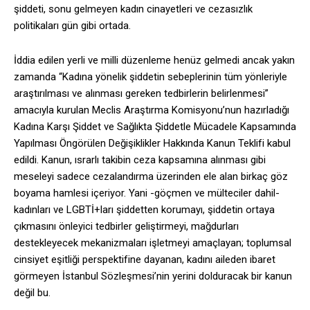
şiddeti, sonu gelmeyen kadın cinayetleri ve cezasızlık
politikaları gün gibi ortada.
İddia edilen yerli ve milli düzenleme henüz gelmedi ancak yakın
zamanda “Kadına yönelik şiddetin sebeplerinin tüm yönleriyle
araştırılması ve alınması gereken tedbirlerin belirlenmesi”
amacıyla kurulan Meclis Araştırma Komisyonu’nun hazırladığı
Kadına Karşı Şiddet ve Sağlıkta Şiddetle Mücadele Kapsamında
Yapılması Öngörülen Değişiklikler Hakkında Kanun Teklifi kabul
edildi. Kanun, ısrarlı takibin ceza kapsamına alınması gibi
meseleyi sadece cezalandırma üzerinden ele alan birkaç göz
boyama hamlesi içeriyor. Yani -göçmen ve mülteciler dahil-
kadınları ve LGBTİ+ları şiddetten korumayı, şiddetin ortaya
çıkmasını önleyici tedbirler geliştirmeyi, mağdurları
destekleyecek mekanizmaları işletmeyi amaçlayan; toplumsal
cinsiyet eşitliği perspektifine dayanan, kadını aileden ibaret
görmeyen İstanbul Sözleşmesi’nin yerini dolduracak bir kanun
değil bu.