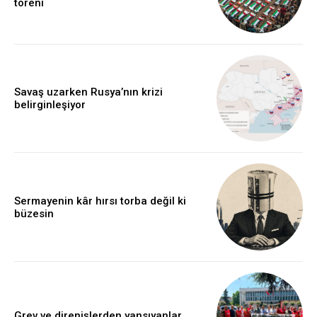
töreni
Savaş uzarken Rusya’nın krizi
belirginleşiyor
Sermayenin kâr hırsı torba değil ki
büzesin
Grev ve direnişlerden yansıyanlar