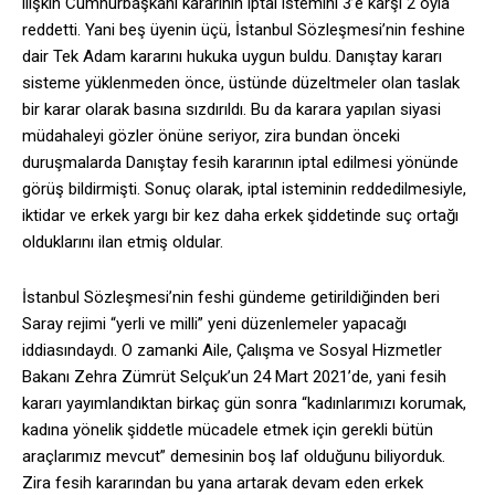
ilişkin Cumhurbaşkanı kararının iptal istemini 3’e karşı 2 oyla
reddetti. Yani beş üyenin üçü, İstanbul Sözleşmesi’nin feshine
dair Tek Adam kararını hukuka uygun buldu. Danıştay kararı
sisteme yüklenmeden önce, üstünde düzeltmeler olan taslak
bir karar olarak basına sızdırıldı. Bu da karara yapılan siyasi
müdahaleyi gözler önüne seriyor, zira bundan önceki
duruşmalarda Danıştay fesih kararının iptal edilmesi yönünde
görüş bildirmişti. Sonuç olarak, iptal isteminin reddedilmesiyle,
iktidar ve erkek yargı bir kez daha erkek şiddetinde suç ortağı
olduklarını ilan etmiş oldular.
İstanbul Sözleşmesi’nin feshi gündeme getirildiğinden beri
Saray rejimi “yerli ve milli” yeni düzenlemeler yapacağı
iddiasındaydı. O zamanki Aile, Çalışma ve Sosyal Hizmetler
Bakanı Zehra Zümrüt Selçuk’un 24 Mart 2021’de, yani fesih
kararı yayımlandıktan birkaç gün sonra “kadınlarımızı korumak,
kadına yönelik şiddetle mücadele etmek için gerekli bütün
araçlarımız mevcut” demesinin boş laf olduğunu biliyorduk.
Zira fesih kararından bu yana artarak devam eden erkek