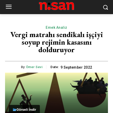
Emek Analiz
Vergi matrahı sendikalı işçiyi
soyup rejimin kasasını
dolduruyor
By:
Ömer Sevi
Date:
9 September 2022
Görseli İndir