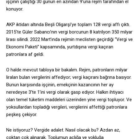
işçinin çalıştığı 30 günün en azından 9’una rejim tarafından el
konuyor.
AKP iktidarı altında Beşli Oligarşi’ye toplam 128 vergi affı çıktı.
2015’te Güler Sabancı’nın vergi borcunun 8 katrilyon 350 milyar
lirası silindi. 2022 Mart’ında rejimin meclisten geçirdiği “Vergi ve
Ekonomi Paketi” kapsamında, yurtdışına vergi kaçıran
patronlara af geldi.
O halde mevcut tabloya bir bakalım. Rejim, patronların milyar
liraları bulan vergilerini affediyor; vergi kaçıranı bağrına basıyor.
Bunun karşısında işçinin, emekçinin kazancının her ay
neredeyse 3’te 1’ini vergi olarak gasp ediyor. Halkın ihtiyacı
olan temel tüketim maddeleri üzerinden yine vergi topluyor. Ve
yoksullardan topladığı vergileri, vergilerini affettiği patronlara
peşkeş çekiyor.
Ne istiyoruz? Vergide adalet. Nasıl olacak bu? Azdan az,
çoktan çok alınarak. Toplumun açlığa ve yokluğa