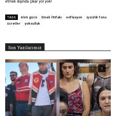
etmek dışında çıkar yol yok!
Alım gücü
Emek İttifakı
enflasyon
işsizlik fonu
TAGS
ücretler
yoksulluk
Son Yazılarımız