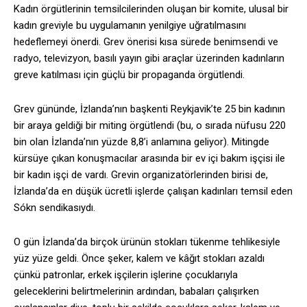
Kadın örgütlerinin temsilcilerinden oluşan bir komite, ulusal bir
kadın greviyle bu uygulamanın yenilgiye uğratılmasını
hedeflemeyi önerdi. Grev önerisi kısa sürede benimsendi ve
radyo, televizyon, basılı yayın gibi araçlar üzerinden kadınların
greve katılması için güçlü bir propaganda örgütlendi.
Grev gününde, İzlanda’nın başkenti Reykjavik’te 25 bin kadının
bir araya geldiği bir miting örgütlendi (bu, o sırada nüfusu 220
bin olan İzlanda’nın yüzde 8,8’i anlamına geliyor). Mitingde
kürsüye çıkan konuşmacılar arasında bir ev içi bakım işçisi ile
bir kadın işçi de vardı. Grevin organizatörlerinden birisi de,
İzlanda’da en düşük ücretli işlerde çalışan kadınları temsil eden
Sókn sendikasıydı.
O gün İzlanda’da birçok ürünün stokları tükenme tehlikesiyle
yüz yüze geldi. Önce şeker, kalem ve kâğıt stokları azaldı
çünkü patronlar, erkek işçilerin işlerine çocuklarıyla
geleceklerini belirtmelerinin ardından, babaları çalışırken