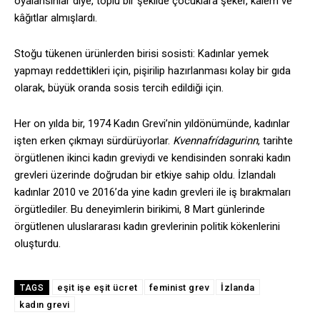
oyalansınlar diye, toplu bir şekilde çocuklara şeker, kalem ve
kâğıtlar almışlardı.
Stoğu tükenen ürünlerden birisi sosisti: Kadınlar yemek
yapmayı reddettikleri için, pişirilip hazırlanması kolay bir gıda
olarak, büyük oranda sosis tercih edildiği için.
Her on yılda bir, 1974 Kadın Grevi’nin yıldönümünde, kadınlar
işten erken çıkmayı sürdürüyorlar.
Kvennafrídagurinn
, tarihte
örgütlenen ikinci kadın greviydi ve kendisinden sonraki kadın
grevleri üzerinde doğrudan bir etkiye sahip oldu. İzlandalı
kadınlar 2010 ve 2016’da yine kadın grevleri ile iş bırakmaları
örgütlediler. Bu deneyimlerin birikimi, 8 Mart günlerinde
örgütlenen uluslararası kadın grevlerinin politik kökenlerini
oluşturdu.
eşit işe eşit ücret
feminist grev
İzlanda
TAGS
kadın grevi