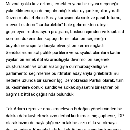
Mevcut çoklu kriz ortamı, emekten yana bir siyasi seçeneğin
yükseltilmesi için de hiç olmadığı kadar uygun koşullar yarattı.
Düzen muhalefetinin Saray karşısındaki sinik ve pasif tutumu,
mevcut sistemi “sürdürülebilir” hale getirmekten öteye
geçmeyen restorasyon programı, baskıcı rejimden ve kapitalist
sömürü düzeninden kopuşu temel alan bir seçeneğin
büyütülmesi için fazlasıyla elverişli bir zemin sağladı.
Sendikalardan sol politik partilere ve sosyalist akımlara kadar
yayılan bir emek ittifakı aracılığıyla devrimci bir seçenek
oluşturulabilir ve onun aracılığıyla cumhurbaşkanlığı ve
parlamento seçimlerine bu ittifakın adaylarıyla girilebilirdi. Bu
nedenle uzunca bir süredir İşçi Demokrasisi Partisi olarak, tüm
bu kesimlere dönük, sandık ve sokak siyasetini birleştiren bir
bağımsız ittifak çağrısında bulunduk.
Tek Adam rejimi ve onu simgeleyen Erdoğan yönetiminden bir
dakika dahi kaybetmeksizin derhal kurtulmak, hiç şüphesiz, İDP
olarak bizim de paylaştığımız ortak bir arzu oldu ve olmaya
devam ediyor. Bununla birlikte, Tek Adam rejiminden kopuşun