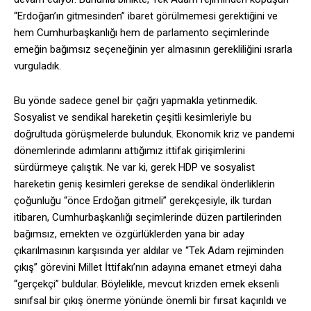
“Erdoğan’ın gitmesinden” ibaret görülmemesi gerektiğini ve
hem Cumhurbaşkanlığı hem de parlamento seçimlerinde
emeğin bağımsız seçeneğinin yer almasının gerekliliğini ısrarla
vurguladık.
Bu yönde sadece genel bir çağrı yapmakla yetinmedik.
Sosyalist ve sendikal hareketin çeşitli kesimleriyle bu
doğrultuda görüşmelerde bulunduk.
Ekonomik kriz ve pandemi
dönemlerinde adımlarını attığımız ittifak girişimlerini
sürdürmeye çalıştık. Ne var ki, gerek HDP ve sosyalist
hareketin geniş kesimleri gerekse de sendikal önderliklerin
çoğunluğu “önce Erdoğan gitmeli” gerekçesiyle, ilk turdan
itibaren, Cumhurbaşkanlığı seçimlerinde düzen partilerinden
bağımsız, emekten ve özgürlüklerden yana bir aday
çıkarılmasının karşısında yer aldılar ve “Tek Adam rejiminden
çıkış” görevini Millet İttifakı’nın adayına emanet etmeyi daha
“gerçekçi” buldular. Böylelikle, mevcut krizden emek eksenli
sınıfsal bir çıkış önerme yönünde önemli bir fırsat kaçırıldı ve