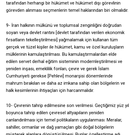
tarafından herhangi bir hükümet ve hükümet dışı görevlinin
görevden alınması seçmenlerin temel haklarından biri olmalıdır.
9- İran halkının mülkünü ve toplumsal zenginliğini doğrudan
soyan veya devlet rantını [devlet tarafından verilen ekonomik
fırsatların tekelleştirilmesi] yağmalamak için kullanan tüm
gerçek ve tüzel kişiler ile hükümet, kamu ve özel kuruluşların
mülklerinin kamulaştırılması. Bu kamulaştırmalardan elde
edilen servet derhal eğitim sisteminin modernleştirilmesi ve
yeniden inşası, emeklilik fonları, çevre ve gerek İslam
Cumhuriyeti gerekse [Pehlevi] monarşisi dönemlerinde
mahrum bırakılan ve daha az imkana sahip olan bölgelerin ve
halk kesimlerinin ihtiyaçları için harcanmalıdır.
10- Çevrenin tahrip edilmesine son verilmesi. Geçtiğimiz yüz yıl
boyunca tahrip edilen çevresel altyapıların yeniden
canlandırılması için temel politikaların uygulanması. Meralar,
sahiller, ormanlar ve dağ yamaçları gibi doğal bölgelerin
müşterek alanlara dönüştürülmesi. Bunlar özelleştirme adı