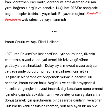
İranlı öğretmen, işçi, kadın, öğrenci ve emeklilerden oluşan
yirmi bağımsız örgüt ve sendika 14 Şubat 2023’te aşağıdaki
asgari talepler bildirisini yayımladı. Bu yazının orjinali
Socialist
Feminism
web sitesinde yayımlanmıştır.
***
İran’ın Onurlu ve Açık Fikirli Halkına:
1979 İran Devrimi’nin kırk dördüncü yıldönümünde, ülkenin
ekonomik, siyasi ve sosyal temeli bir kriz ve çözülme
girdabıyla sarsılmaktadır. Dolayısıyla, mevcut siyasi üstyapı
çerçevesinde bu durumun sona erdirilmesi için net ve
ulaşılabilir bir perspektif öngörmek mümkün değildir. Bu
nedenle, İran’ın ezilen halkı, özgürlük ve eşitlik arayışındaki
kadınlar ve gençler, mevcut insanlık dışı koşulların sona ermesi
için ülke çapında sokakları tarihi ve belirleyici savaş alanlarına
dönüştürmek için görülmemiş bir cesaretle canlarını veriyorlar.
Hükümetin kanlı baskısına rağmen, son beş aydır bir an bile