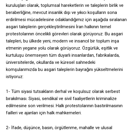
kuruluşları olarak, toplumsal hareketlerin ve taleplerin birlik ve
beraberliğine, mevcut insanlık dışı ve yıkıcı koşulların sona
erdirilmesi mücadelesine odaklandığımız için aşağıda sıralanan
asgari taleplerin gerçekleştirilmesini İran halkının temel
protestolarının öncelikli görevleri olarak görüyoruz. Bu asgari
talepleri, bu ülkede yeni, modern ve insancıl bir toplum inşa
etmenin yegane yolu olarak görüyoruz. Özgürlük, eşitlik ve
kurtuluşu önemseyen tüm duyarlı insanlardan, fabrikalarda,
üniversitelerde, okullarda ve küresel sahnedeki
komşularımızda bu asgari taleplerin bayrağını yükseltmelerini
istiyoruz:
1- Tüm siyasi tutsakların derhal ve koşulsuz olarak serbest
bırakılması. Siyasi, sendikal ve sivil faaliyetlerin kriminalize
edilmesine son verilmesi. Halk protestolarının bastırılmasının
failleri ve ajanları için halk mahkemeleri.
2- İfade, düşünce, basın, örgütlenme, mahalle ve ulusal