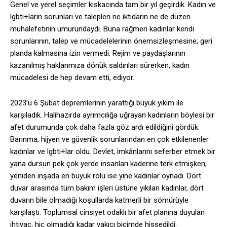
Genel ve yerel seçimler kıskacında tam bir yıl geçirdik. Kadın ve
lgbti+ların sorunları ve talepleri ne iktidarın ne de düzen
muhalefetinin umurundaydı. Buna rağmen kadınlar kendi
sorunlarının, talep ve mücadelelerinin önemsizleşmesine; geri
planda kalmasına izin vermedi. Rejim ve paydaşlarının
kazanılmış haklarımıza dönük saldırıları sürerken, kadın
mücadelesi de hep devam etti, ediyor.
2023’ü 6 Şubat depremlerinin yarattığı büyük yıkım ile
karşıladık. Halihazırda ayrımcılığa uğrayan kadınların böylesi bir
afet durumunda çok daha fazla göz ardı edildiğini gördük.
Barınma, hijyen ve güvenlik sorunlarından en çok etkilenenler
kadınlar ve lgbti+lar oldu. Devlet, imkânlarını seferber etmek bir
yana dursun pek çok yerde insanları kaderine terk etmişken;
yeniden inşada en büyük rolü ise yine kadınlar oynadı. Dört
duvar arasında tüm bakım işleri üstüne yıkılan kadınlar, dört
duvarın bile olmadığı koşullarda katmerli bir sömürüyle
karşılaştı. Toplumsal cinsiyet odaklı bir afet planına duyulan
ihtiyaç, hiç olmadığı kadar yakıcı biçimde hissedildi.