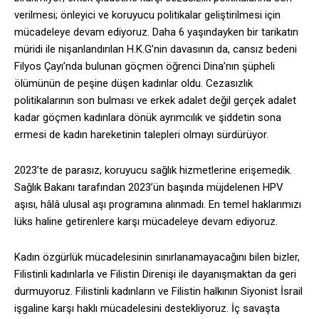
verilmesi; önleyici ve koruyucu politikalar geliştirilmesi için
mücadeleye devam ediyoruz. Daha 6 yaşındayken bir tarikatın
müridi ile nişanlandırılan H.K.G’nin davasının da, cansız bedeni
Filyos Çayı’nda bulunan göçmen öğrenci Dina’nın şüpheli
ölümünün de peşine düşen kadınlar oldu. Cezasızlık
politikalarının son bulması ve erkek adalet değil gerçek adalet
kadar göçmen kadınlara dönük ayrımcılık ve şiddetin sona
ermesi de kadın hareketinin talepleri olmayı sürdürüyor.
2023’te de parasız, koruyucu sağlık hizmetlerine erişemedik.
Sağlık Bakanı tarafından 2023’ün başında müjdelenen HPV
aşısı, hâlâ ulusal aşı programına alınmadı. En temel haklarımızı
lüks haline getirenlere karşı mücadeleye devam ediyoruz.
Kadın özgürlük mücadelesinin sınırlanamayacağını bilen bizler,
Filistinli kadınlarla ve Filistin Direnişi ile dayanışmaktan da geri
durmuyoruz. Filistinli kadınların ve Filistin halkının Siyonist İsrail
işgaline karşı haklı mücadelesini destekliyoruz. İç savaşta