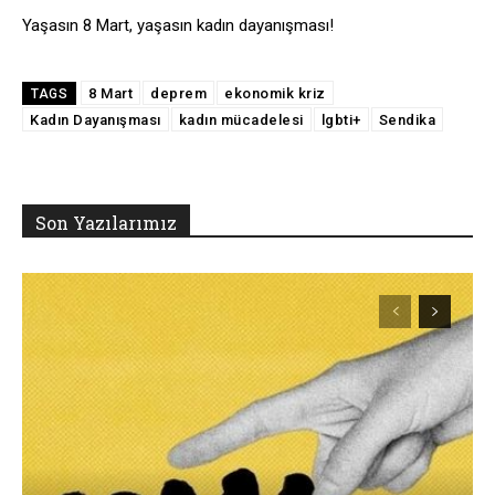
Yaşasın 8 Mart, yaşasın kadın dayanışması!
8 Mart
deprem
ekonomik kriz
TAGS
Kadın Dayanışması
kadın mücadelesi
lgbti+
Sendika
Son Yazılarımız