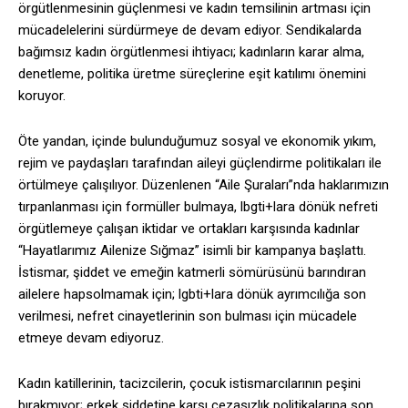
örgütlenmesinin güçlenmesi ve kadın temsilinin artması için
mücadelelerini sürdürmeye de devam ediyor. Sendikalarda
bağımsız kadın örgütlenmesi ihtiyacı; kadınların karar alma,
denetleme, politika üretme süreçlerine eşit katılımı önemini
koruyor.
Öte yandan, içinde bulunduğumuz sosyal ve ekonomik yıkım,
rejim ve paydaşları tarafından aileyi güçlendirme politikaları ile
örtülmeye çalışılıyor. Düzenlenen “Aile Şuraları”nda haklarımızın
tırpanlanması için formüller bulmaya, lbgti+lara dönük nefreti
örgütlemeye çalışan iktidar ve ortakları karşısında kadınlar
“Hayatlarımız Ailenize Sığmaz” isimli bir kampanya başlattı.
İstismar, şiddet ve emeğin katmerli sömürüsünü barındıran
ailelere hapsolmamak için; lgbti+lara dönük ayrımcılığa son
verilmesi, nefret cinayetlerinin son bulması için mücadele
etmeye devam ediyoruz.
Kadın katillerinin, tacizcilerin, çocuk istismarcılarının peşini
bırakmıyor; erkek şiddetine karşı cezasızlık politikalarına son