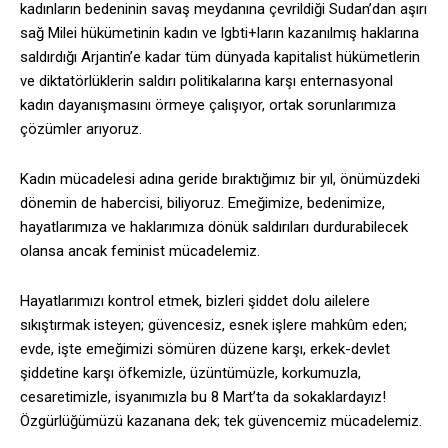
kadınların bedeninin savaş meydanına çevrildiği Sudan’dan aşırı
sağ Milei hükümetinin kadın ve lgbti+ların kazanılmış haklarına
saldırdığı Arjantin’e kadar tüm dünyada kapitalist hükümetlerin
ve diktatörlüklerin saldırı politikalarına karşı enternasyonal
kadın dayanışmasını örmeye çalışıyor, ortak sorunlarımıza
çözümler arıyoruz.
Kadın mücadelesi adına geride bıraktığımız bir yıl, önümüzdeki
dönemin de habercisi, biliyoruz. Emeğimize, bedenimize,
hayatlarımıza ve haklarımıza dönük saldırıları durdurabilecek
olansa ancak feminist mücadelemiz.
Hayatlarımızı kontrol etmek, bizleri şiddet dolu ailelere
sıkıştırmak isteyen; güvencesiz, esnek işlere mahkûm eden;
evde, işte emeğimizi sömüren düzene karşı, erkek-devlet
şiddetine karşı öfkemizle, üzüntümüzle, korkumuzla,
cesaretimizle, isyanımızla bu 8 Mart’ta da sokaklardayız!
Özgürlüğümüzü kazanana dek; tek güvencemiz mücadelemiz.