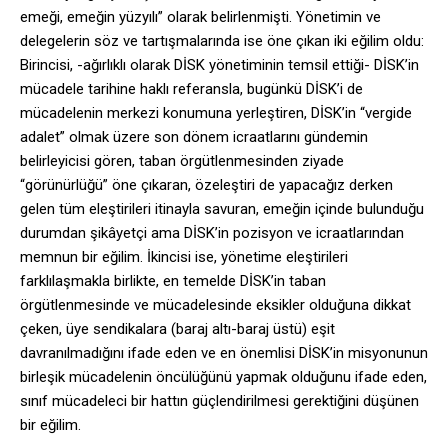
emeği, emeğin yüzyılı” olarak belirlenmişti. Yönetimin ve
delegelerin söz ve tartışmalarında ise öne çıkan iki eğilim oldu:
Birincisi, -ağırlıklı olarak DİSK yönetiminin temsil ettiği- DİSK’in
mücadele tarihine haklı referansla, bugünkü DİSK’i de
mücadelenin merkezi konumuna yerleştiren, DİSK’in “vergide
adalet” olmak üzere son dönem icraatlarını gündemin
belirleyicisi gören, taban örgütlenmesinden ziyade
“görünürlüğü” öne çıkaran, özeleştiri de yapacağız derken
gelen tüm eleştirileri itinayla savuran, emeğin içinde bulunduğu
durumdan şikâyetçi ama DİSK’in pozisyon ve icraatlarından
memnun bir eğilim. İkincisi ise, yönetime eleştirileri
farklılaşmakla birlikte, en temelde DİSK’in taban
örgütlenmesinde ve mücadelesinde eksikler olduğuna dikkat
çeken, üye sendikalara (baraj altı-baraj üstü) eşit
davranılmadığını ifade eden ve en önemlisi DİSK’in misyonunun
birleşik mücadelenin öncülüğünü yapmak olduğunu ifade eden,
sınıf mücadeleci bir hattın güçlendirilmesi gerektiğini düşünen
bir eğilim.