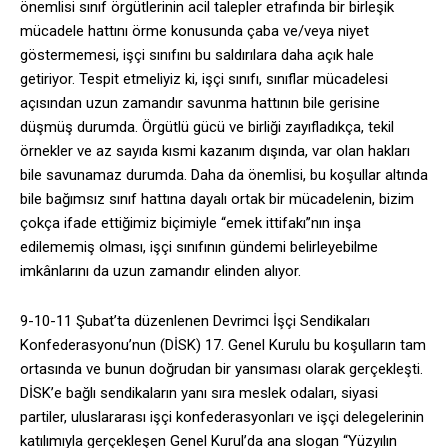
önemlisi sınıf örgütlerinin acil talepler etrafında bir birleşik
mücadele hattını örme konusunda çaba ve/veya niyet
göstermemesi, işçi sınıfını bu saldırılara daha açık hale
getiriyor. Tespit etmeliyiz ki, işçi sınıfı, sınıflar mücadelesi
açısından uzun zamandır savunma hattının bile gerisine
düşmüş durumda. Örgütlü gücü ve birliği zayıfladıkça, tekil
örnekler ve az sayıda kısmi kazanım dışında, var olan hakları
bile savunamaz durumda. Daha da önemlisi, bu koşullar altında
bile bağımsız sınıf hattına dayalı ortak bir mücadelenin, bizim
çokça ifade ettiğimiz biçimiyle “emek ittifakı”nın inşa
edilememiş olması, işçi sınıfının gündemi belirleyebilme
imkânlarını da uzun zamandır elinden alıyor.
9-10-11 Şubat’ta düzenlenen Devrimci İşçi Sendikaları
Konfederasyonu’nun (DİSK) 17. Genel Kurulu bu koşulların tam
ortasında ve bunun doğrudan bir yansıması olarak gerçekleşti.
DİSK’e bağlı sendikaların yanı sıra meslek odaları, siyasi
partiler, uluslararası işçi konfederasyonları ve işçi delegelerinin
katılımıyla gerçekleşen Genel Kurul’da ana slogan “Yüzyılın