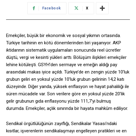
Facebook
X
Emekçiler, büyük bir ekonomik ve sosyal yıkımın ortasında.
Türkiye tarihinin en kötü dönemlerinden biri yaşanıyor. AKP
iktidarının sistematik uygulamaları sonucunda reel ücretler
düştü, vergi ve kesinti yükleri arttı. Bölüşüm ilişkileri emekçiler
lehine kötüleşti. GSYH’den sermaye ve emeğin aldığı pay
arasındaki makas iyice açıldı. Türkiye’de en zengin yüzde 10’luk
grubun geliri en yoksul yüzde 10’luk grubun gelirinin 14,2 katı
düzeyinde. Diğer yanda, yüksek enflasyon ve hayat pahalılığı ile
süren mücadele var. Son verilere göre en yoksul yüzde 20’lik
gelir grubunun gıda enflasyonu yüzde 111,7’yi bulmuş
durumda. Emekçiler, açlık sınırında bir hayata mahkûm ediliyor.
Sendikal örgütlülüğünün zayıflığı, Sendikalar Yasası’ndaki
kısıtlar, işverenlerin sendikalaşmayı engelleyen pratikleri ve en