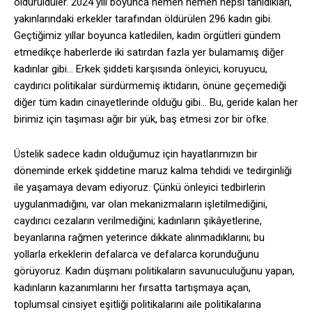
öldürüldüler. 2024 yılı boyunca hemen hemen hepsi tanıdıkları,
yakınlarındaki erkekler tarafından öldürülen 296 kadın gibi.
Geçtiğimiz yıllar boyunca katledilen, kadın örgütleri gündem
etmedikçe haberlerde iki satırdan fazla yer bulamamış diğer
kadınlar gibi… Erkek şiddeti karşısında önleyici, koruyucu,
caydırıcı politikalar sürdürmemiş iktidarın, önüne geçemediği
diğer tüm kadın cinayetlerinde olduğu gibi… Bu, geride kalan her
birimiz için taşıması ağır bir yük, baş etmesi zor bir öfke.
Üstelik sadece kadın olduğumuz için hayatlarımızın bir
döneminde erkek şiddetine maruz kalma tehdidi ve tedirginliği
ile yaşamaya devam ediyoruz. Çünkü önleyici tedbirlerin
uygulanmadığını, var olan mekanizmaların işletilmediğini,
caydırıcı cezaların verilmediğini; kadınların şikâyetlerine,
beyanlarına rağmen yeterince dikkate alınmadıklarını; bu
yollarla erkeklerin defalarca ve defalarca korunduğunu
görüyoruz. Kadın düşmanı politikaların savunuculuğunu yapan,
kadınların kazanımlarını her fırsatta tartışmaya açan,
toplumsal cinsiyet eşitliği politikalarını aile politikalarına