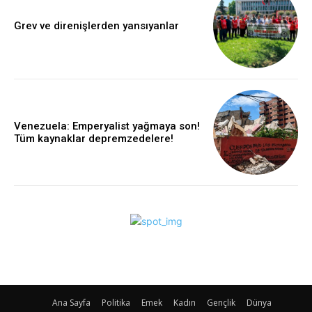
Grev ve direnişlerden yansıyanlar
Venezuela: Emperyalist yağmaya son!
Tüm kaynaklar depremzedelere!
Ana Sayfa
Politika
Emek
Kadın
Gençlik
Dünya