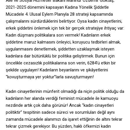
Aile ve Sosyal Hizmetler Bakanı Mahinur Özdemir Göktaş,
2021-2025 dönemini kapsayan Kadına Yönelik Şiddetle
Mücadele 4. Ulusal Eylem Planıyla 28 strateji kapsamında
çalışmalarını sürdürdüklerini belirtiyor. Oysa kadın cinayetlerini,
erkek şiddetini önlemek için tek bir gerçek stratejiye ihtiyaç var:
Kadın düşmanı politikalara son vermek! Kadınların erkek
şiddetine maruz kalmasını önleyici, koruyucu tedbirleri almak,
uygulanmasını denetlemek, şiddetten uzaklaşmak isteyen
kadınlara dair bütünlüklü bir politika geliştirmek. Bunun için
öncelikle cezasızlık politikalarına son verin, 6284’ü etkin bir
şekilde uygulayın! Kadınların beyanlarını ve şikâyetlerini
“kovuşturmaya yer yoktur”larla savuşturmayın!
Kadın cinayetlerinin münferit olmadığı da niçin politik olduğu da
kadınların her alanda verdiği feminist mücadele ile kamuoyu
nezdinde artık çok daha görünür! Ancak “kadın cinayetleri
politiktir” tespitinin sadece süreci ve sorumluları değil aynı
zamanda mücadele alanımızı da işaret ettiğinin de altını tekrar
tekrar çizmek gerekiyor. Bu yüzden, haklı öfkemizi kadın