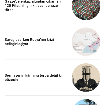
Gazze’de enkaz altından çıkarılan
120 Filistinli için kitlesel cenaze
töreni
Savaş uzarken Rusya’nın krizi
belirginleşiyor
Sermayenin kâr hırsı torba değil ki
büzesin