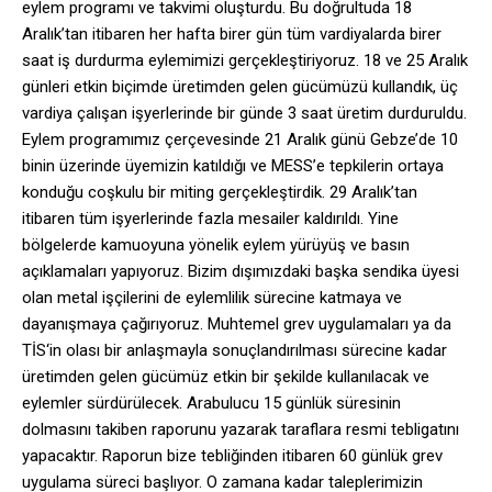
eylem programı ve takvimi oluşturdu. Bu doğrultuda 18
Aralık’tan itibaren her hafta birer gün tüm vardiyalarda birer
saat iş durdurma eylemimizi gerçekleştiriyoruz. 18 ve 25 Aralık
günleri etkin biçimde üretimden gelen gücümüzü kullandık, üç
vardiya çalışan işyerlerinde bir günde 3 saat üretim durduruldu.
Eylem programımız çerçevesinde 21 Aralık günü Gebze’de 10
binin üzerinde üyemizin katıldığı ve MESS’e tepkilerin ortaya
konduğu coşkulu bir miting gerçekleştirdik. 29 Aralık’tan
itibaren tüm işyerlerinde fazla mesailer kaldırıldı. Yine
bölgelerde kamuoyuna yönelik eylem yürüyüş ve basın
açıklamaları yapıyoruz. Bizim dışımızdaki başka sendika üyesi
olan metal işçilerini de eylemlilik sürecine katmaya ve
dayanışmaya çağırıyoruz. Muhtemel grev uygulamaları ya da
TİS‘in olası bir anlaşmayla sonuçlandırılması sürecine kadar
üretimden gelen gücümüz etkin bir şekilde kullanılacak ve
eylemler sürdürülecek. Arabulucu 15 günlük süresinin
dolmasını takiben raporunu yazarak taraflara resmi tebligatını
yapacaktır. Raporun bize tebliğinden itibaren 60 günlük grev
uygulama süreci başlıyor. O zamana kadar taleplerimizin