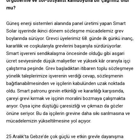
örgütlerine ve sol-sosyalist kamuoyuna bir çağrınız olur
mu?
Güneş enerji sistemleri alanında panel üretimi yapan Smart
Solar işyerinde ikinci dönem sözleşme mücadelemiz grev
boylarında sürüyor. Grevci üyelerimiz 68. günde ilk günkü inanç,
kararlılık ve coşkularıyla grevlerini başarıyla sürdürüyorlar.
Smart işvereni sendikalaşma öncesinde olduğu gibi asgari
ücret seviyesinde düşük maliyetler ve yüksek kâr oranıyla işçi
çalıştırma peşinde. Grev başladıktan itibaren toplu sözleşmeye
yönelik taleplerimize işverenin verdiği cevap, sözleşmenin
bağıtlanabilmesinden ve işçilerin kabulünden uzak noktada
oldu. Smart patronu grevin etkinliği ve kararlılığı karşısında,
çareyi grevi kırmak ve işçinin moralini bozmaya çalışmakta
arıyor. Oysa içine düştüğü çaresizliği ve çıkmazı da gözler
önüne seriyor. Bu da işçilerin grevine daha sıkı sarılmasına ve
mücadelemizin yükseltilmesine yol açıyor.
25 Aralık’ta Gebze’de çok güçlü ve etkin grevle dayanışma