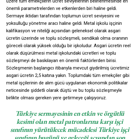
üzere tüm emekçilerin ücret seviyelerinin belirlenmesinde en
önemli parametrelerden ve etkenlerden biri haline geldi.
Sermaye iktidarı tarafından toplumun ücret seviyesini ve
yoksulluğu yönetme aracı haline geldi. Metal işkolu işçinin
kalifikasyon ve niteliği açısından geleneksel olarak asgari
ücretin üzerinde ve toplu sözleşmeli, sendikalı olma oranının
göreceli olarak yüksek olduğu bir işkoludur. Asgari ücretin reel
olarak düşürülmesi metal işkolundaki ücretleri ve toplu
sözleşmeyi de baskılayan en önemli faktörlerden birisi.
Sözleşmenin başlangıcı itibarıyla mevcut giydirilmiş ücretimiz
asgari ücretin 2,5 katına yakın. Toplumdaki tüm emekçiler gibi
metal işçilerinin de alım gücü uygulanan ekonomik politikalar
neticesinde şiddetli olarak düştü ve bu toplu sözleşmeyle
birlikte olması gereken yere getirmeye çalışıyoruz.
Türkiye sermayesinin en etkin ve örgütlü
kesimi olan metal patronlarına karşı işçi
sınıfının yürütülecek mücadelesi Türkiye işçi
sınıfının bugünü ve geleceği açısından son