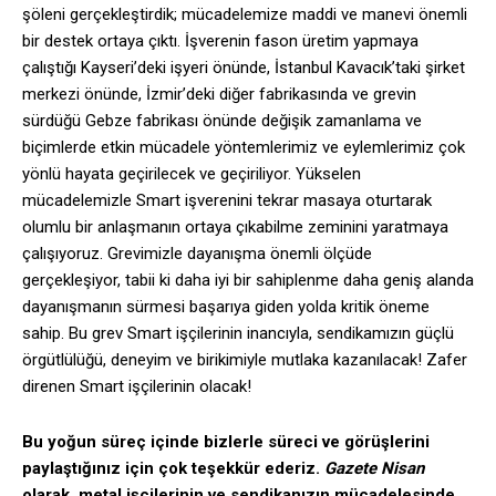
şöleni gerçekleştirdik; mücadelemize maddi ve manevi önemli
bir destek ortaya çıktı. İşverenin fason üretim yapmaya
çalıştığı Kayseri’deki işyeri önünde, İstanbul Kavacık’taki şirket
merkezi önünde, İzmir’deki diğer fabrikasında ve grevin
sürdüğü Gebze fabrikası önünde değişik zamanlama ve
biçimlerde etkin mücadele yöntemlerimiz ve eylemlerimiz çok
yönlü hayata geçirilecek ve geçiriliyor. Yükselen
mücadelemizle Smart işverenini tekrar masaya oturtarak
olumlu bir anlaşmanın ortaya çıkabilme zeminini yaratmaya
çalışıyoruz. Grevimizle dayanışma önemli ölçüde
gerçekleşiyor, tabii ki daha iyi bir sahiplenme daha geniş alanda
dayanışmanın sürmesi başarıya giden yolda kritik öneme
sahip. Bu grev Smart işçilerinin inancıyla, sendikamızın güçlü
örgütlülüğü, deneyim ve birikimiyle mutlaka kazanılacak! Zafer
direnen Smart işçilerinin olacak!
Bu yoğun süreç içinde bizlerle süreci ve görüşlerini
paylaştığınız için çok teşekkür ederiz.
Gazete Nisan
olarak, metal işçilerinin ve sendikanızın mücadelesinde