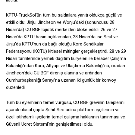
iletildi.
KPTU-TruckSol’ün tüm bu saldırılara yanıtı oldukça güçlü ve
etkili oldu: Jinju, Jincheon ve Wonju’daki (sonuncusu 28
Nisan’da) CU BGF lojistik merkezleri bloke edildi. 26 ve 27
Nisan’da KPTU basın açıklamaları, 28 Nisan’da ise Seul ve
Jinju’da KPTU’nun da bağlı olduğu Kore Sendikalar
Federasyonu (KCTU) kitlesel mitingler gerçekleştirdi. 28 ve 29
Nisan tarihlerinde yemek dağıtım kuryeleri ile beraber Çalışma
Bakanlığı’ndan Kara, Altyapı ve Ulaştırma Bakanlığı’na, oradan
Jincheon’daki CU BGF direniş alanına ve ardından
Cumhurbaşkanlığı Sarayı’na uzanan iki günlük bir konvoy
düzenledi.
Tüm bu eylemlerin temel vurgusu, CU BGF grevinin taleplerini
aşarak ulusal çapta Şehit Seo adına platform işçilerinin ve
özel istihdamlı işçilerin temel çalışma haklarının tanınması ve
Güvenli Ücret Sistemi’nin genişletilmesi oldu.