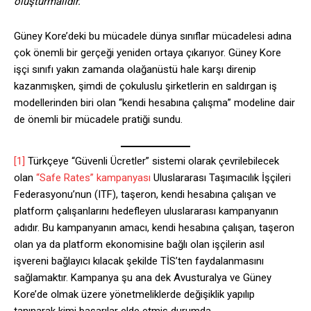
oluşturmalıdır.”
Güney Kore’deki bu mücadele dünya sınıflar mücadelesi adına
çok önemli bir gerçeği yeniden ortaya çıkarıyor. Güney Kore
işçi sınıfı yakın zamanda olağanüstü hale karşı direnip
kazanmışken, şimdi de çokuluslu şirketlerin en saldırgan iş
modellerinden biri olan “kendi hesabına çalışma” modeline dair
de önemli bir mücadele pratiği sundu.
[1]
Türkçeye “Güvenli Ücretler” sistemi olarak çevrilebilecek
olan
“Safe Rates” kampanyası
Uluslararası Taşımacılık İşçileri
Federasyonu’nun (ITF), taşeron, kendi hesabına çalışan ve
platform çalışanlarını hedefleyen uluslararası kampanyanın
adıdır. Bu kampanyanın amacı, kendi hesabına çalışan, taşeron
olan ya da platform ekonomisine bağlı olan işçilerin asıl
işvereni bağlayıcı kılacak şekilde TİS’ten faydalanmasını
sağlamaktır. Kampanya şu ana dek Avusturalya ve Güney
Kore’de olmak üzere yönetmeliklerde değişiklik yapılıp
tanınarak kimi başarılar elde etmiş durumda.