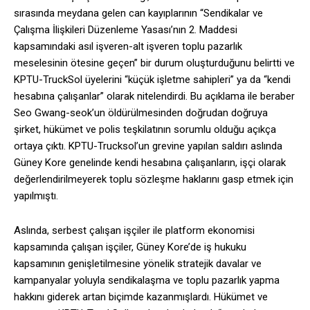
sırasında meydana gelen can kayıplarının “Sendikalar ve
Çalışma İlişkileri Düzenleme Yasası’nın 2. Maddesi
kapsamındaki asıl işveren-alt işveren toplu pazarlık
meselesinin ötesine geçen” bir durum oluşturduğunu belirtti ve
KPTU-TruckSol üyelerini “küçük işletme sahipleri” ya da “kendi
hesabına çalışanlar” olarak nitelendirdi. Bu açıklama ile beraber
Seo Gwang-seok’un öldürülmesinden doğrudan doğruya
şirket, hükümet ve polis teşkilatının sorumlu olduğu açıkça
ortaya çıktı. KPTU-Trucksol’un grevine yapılan saldırı aslında
Güney Kore genelinde kendi hesabına çalışanların, işçi olarak
değerlendirilmeyerek toplu sözleşme haklarını gasp etmek için
yapılmıştı.
Aslında, serbest çalışan işçiler ile platform ekonomisi
kapsamında çalışan işçiler, Güney Kore’de iş hukuku
kapsamının genişletilmesine yönelik stratejik davalar ve
kampanyalar yoluyla sendikalaşma ve toplu pazarlık yapma
hakkını giderek artan biçimde kazanmışlardı. Hükümet ve