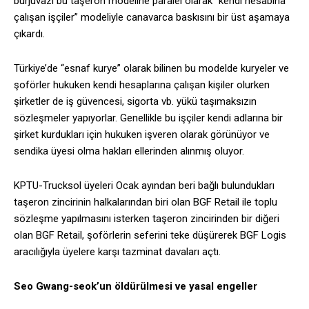
burjuvazi bu taşeron modeline paralel olarak “kendi hesabına
çalışan işçiler” modeliyle canavarca baskısını bir üst aşamaya
çıkardı.
Türkiye’de “esnaf kurye” olarak bilinen bu modelde kuryeler ve
şoförler hukuken kendi hesaplarına çalışan kişiler olurken
şirketler de iş güvencesi, sigorta vb. yükü taşımaksızın
sözleşmeler yapıyorlar. Genellikle bu işçiler kendi adlarına bir
şirket kurdukları için hukuken işveren olarak görünüyor ve
sendika üyesi olma hakları ellerinden alınmış oluyor.
KPTU-Trucksol üyeleri Ocak ayından beri bağlı bulundukları
taşeron zincirinin halkalarından biri olan BGF Retail ile toplu
sözleşme yapılmasını isterken taşeron zincirinden bir diğeri
olan BGF Retail, şoförlerin seferini teke düşürerek BGF Logis
aracılığıyla üyelere karşı tazminat davaları açtı.
Seo Gwang-seok’un öldürülmesi ve yasal engeller