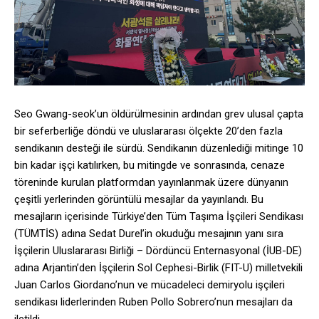
Seo Gwang-seok’un öldürülmesinin ardından grev ulusal çapta
bir seferberliğe döndü ve uluslararası ölçekte 20’den fazla
sendikanın desteği ile sürdü. Sendikanın düzenlediği mitinge 10
bin kadar işçi katılırken, bu mitingde ve sonrasında, cenaze
töreninde kurulan platformdan yayınlanmak üzere dünyanın
çeşitli yerlerinden görüntülü mesajlar da yayınlandı. Bu
mesajların içerisinde Türkiye’den Tüm Taşıma İşçileri Sendikası
(TÜMTİS) adına Sedat Durel’in okuduğu mesajının yanı sıra
İşçilerin Uluslararası Birliği – Dördüncü Enternasyonal (İUB-DE)
adına Arjantin’den İşçilerin Sol Cephesi-Birlik (FIT-U) milletvekili
Juan Carlos Giordano’nun ve mücadeleci demiryolu işçileri
sendikası liderlerinden Ruben Pollo Sobrero’nun mesajları da