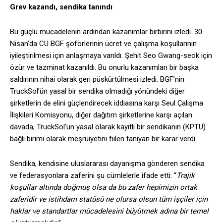
Grev kazandı, sendika tanındı
Bu güçlü mücadelenin ardından kazanımlar birbirini izledi. 30
Nisan’da CU BGF şoförlerinin ücret ve çalışma koşullarının
iyileştirilmesi için anlaşmaya varıldı. Şehit Seo Gwang-seok için
özür ve tazminat kazanıldı. Bu onurlu kazanımları bir başka
saldırının nihai olarak geri püskürtülmesi izledi: BGF’nin
TruckSol’ün yasal bir sendika olmadığı yönündeki diğer
şirketlerin de elini güçlendirecek iddiasına karşı Seul Çalışma
İlişkileri Komisyonu, diğer dağıtım şirketlerine karşı açılan
davada, TruckSol’un yasal olarak kayıtlı bir sendikanın (KPTU)
bağlı birimi olarak meşruiyetini fiilen tanıyan bir karar verdi.
Sendika, kendisine uluslararası dayanışma gönderen sendika
ve federasyonlara zaferini şu cümlelerle ifade etti: “
Trajik
koşullar altında doğmuş olsa da bu zafer hepimizin ortak
zaferidir ve istihdam statüsü ne olursa olsun tüm işçiler için
haklar ve standartlar mücadelesini büyütmek adına bir temel