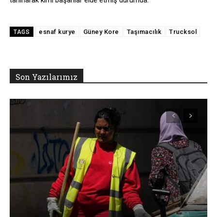
esnaf kurye
Güney Kore
Taşımacılık
Trucksol
TAGS
Son Yazılarımız