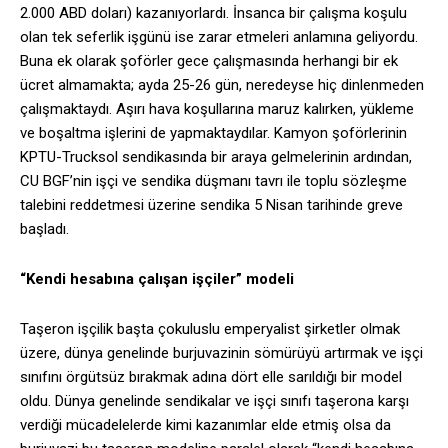
2.000 ABD doları) kazanıyorlardı. İnsanca bir çalışma koşulu
olan tek seferlik işgünü ise zarar etmeleri anlamına geliyordu.
Buna ek olarak şoförler gece çalışmasında herhangi bir ek
ücret almamakta; ayda 25-26 gün, neredeyse hiç dinlenmeden
çalışmaktaydı. Aşırı hava koşullarına maruz kalırken, yükleme
ve boşaltma işlerini de yapmaktaydılar. Kamyon şoförlerinin
KPTU-Trucksol sendikasında bir araya gelmelerinin ardından,
CU BGF’nin işçi ve sendika düşmanı tavrı ile toplu sözleşme
talebini reddetmesi üzerine sendika 5 Nisan tarihinde greve
başladı.
“Kendi hesabına çalışan işçiler” modeli
Taşeron işçilik başta çokuluslu emperyalist şirketler olmak
üzere, dünya genelinde burjuvazinin sömürüyü artırmak ve işçi
sınıfını örgütsüz bırakmak adına dört elle sarıldığı bir model
oldu. Dünya genelinde sendikalar ve işçi sınıfı taşerona karşı
verdiği mücadelelerde kimi kazanımlar elde etmiş olsa da