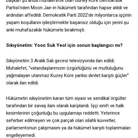
başkan şu anda muhalefette olan Güney Kore Demokratik
Partisi’nden Moon Jae-in hükümeti tarafından hapse atıldı ve
ardından affedildi. Demokratik Parti 2022’de milyonlarca işçinin
yaşam koşullarını iyileştirmekte başarısız olduğu için yerini şu
anki muhafazakâr hükümete bırakmıştı.
Sıkıyönetim: Yoon Suk Yeol için sonun başlangıcı mı?
Sıkıyönetim 3 Aralık Salı gecesi televizyonda ilan edildi.
Muhalefet, “vatandaşlarımızın özgürlüğünü ve mutluluğunu
yağmalayan utanmaz Kuzey Kore yanlısı devlet karşıtı güçler”
olarak ilan edildi.
Hükümetin sıkıyönetim kararı tüm siyasi ve sendikal örgütler
tarafından bir savaş ilanı olarak karşılandı. İşçi sınıfı ve halk
kesimlerinin çoğunluğu bu uygulamayı reddetti. Yeterince
seferber edilmeyen ve çok parçalı olan silahlı kuvvetler,
parlamentonun çalışmasını ya da hükümet karşıtı toplanmaları
engelleyemedi.