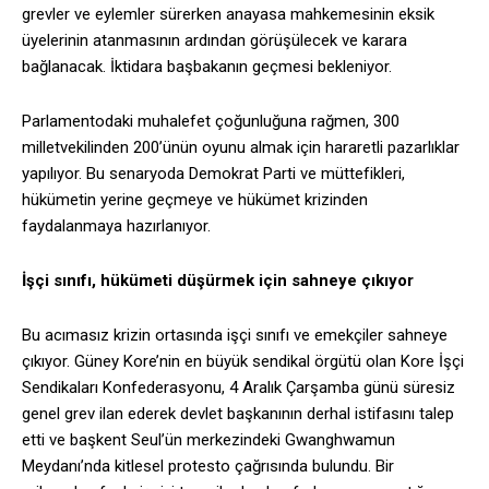
grevler ve eylemler sürerken anayasa mahkemesinin eksik
üyelerinin atanmasının ardından görüşülecek ve karara
bağlanacak. İktidara başbakanın geçmesi bekleniyor.
Parlamentodaki muhalefet çoğunluğuna rağmen, 300
milletvekilinden 200’ünün oyunu almak için hararetli pazarlıklar
yapılıyor. Bu senaryoda Demokrat Parti ve müttefikleri,
hükümetin yerine geçmeye ve hükümet krizinden
faydalanmaya hazırlanıyor.
İşçi sınıfı, hükümeti düşürmek için sahneye çıkıyor
Bu acımasız krizin ortasında işçi sınıfı ve emekçiler sahneye
çıkıyor. Güney Kore’nin en büyük sendikal örgütü olan Kore İşçi
Sendikaları Konfederasyonu, 4 Aralık Çarşamba günü süresiz
genel grev ilan ederek devlet başkanının derhal istifasını talep
etti ve başkent Seul’ün merkezindeki Gwanghwamun
Meydanı’nda kitlesel protesto çağrısında bulundu. Bir