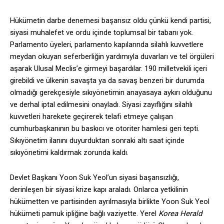
Hükümetin darbe denemesi başarısız oldu çünkü kendi partisi,
siyasi muhalefet ve ordu içinde toplumsal bir tabanı yok.
Parlamento üyeleri, parlamento kapılarında silahlı kuvvetlere
meydan okuyan seferberliğin yardımıyla duvarları ve tel örgüleri
aşarak Ulusal Meclis’e girmeyi başardılar. 190 milletvekili içeri
girebildi ve ülkenin savaşta ya da savaş benzeri bir durumda
olmadığı gerekçesiyle sıkıyönetimin anayasaya aykırı olduğunu
ve derhal iptal edilmesini onayladı. Siyasi zayıflığını silahlı
kuvvetleri harekete geçirerek telafi etmeye çalışan
cumhurbaşkanının bu baskıcı ve otoriter hamlesi geri tepti.
Sıkıyönetim ilanını duyurduktan sonraki altı saat içinde
sıkıyönetimi kaldırmak zorunda kaldı.
Devlet Başkanı Yoon Suk Yeol’un siyasi başarısızlığı,
derinleşen bir siyasi krize kapı araladı. Onlarca yetkilinin
hükümetten ve partisinden ayrılmasıyla birlikte Yoon Suk Yeol
hükümeti pamuk ipliğine bağlı vaziyette. Yerel
Korea Herald