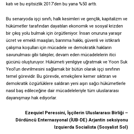
katı ve bu eşitsizlik 2017’den bu yana %50 arttı.
Bu senaryoda işçi sınıfı, halk kesimleri ve gençlik, kapitalizm ve
hükümetler tarafından dayatılan ekonomik ve sosyal krizden
bir çıkış yolu bulmak için örgütleniyor. İnsan onuruna yaraşır
ücret ve emekli maaşları, barınma hakkı, güvenli ve istikrarlı
çalışma koşulları için mücadele ve demokratik hakların
savunulması gibi talepler, devam eden mücadelelerin itici
gücünü oluşturuyor. Hükümeti yenilgiye uğratmak ve Yoon Suk
Yeol’un devrilmesini sağlamak bir bütün olarak işçi sınıfının
temel görevidir. Bu görevde, emekçilere kemer sıktıran ve
demokratik özgürlüklere saldıran yeni aşırı sağcı hükümetlerle
nasıl baş edileceğine dair mücadeleleriyle tüm uluslararası
dayanışmayı hak ediyorlar.
Ezequiel Peressini, İşçilerin Uluslararası Birliği –
Dördüncü Enternasyonal (İUB-DE) Arjantin seksiyonu
Izquierda Socialista (Sosyalist Sol)