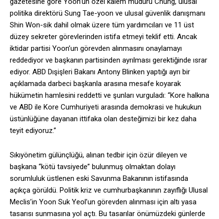
gazetesine göre Yoon’un özel kalem müdürü Chung, ulusal
politika direktörü Sung Tae-yoon ve ulusal güvenlik danışmanı
Shin Won-sik dahil olmak üzere tüm yardımcıları ve 11 üst
düzey sekreter görevlerinden istifa etmeyi teklif etti. Ancak
iktidar partisi Yoon’un görevden alınmasını onaylamayı
reddediyor ve başkanın partisinden ayrılması gerektiğinde ısrar
ediyor. ABD Dışişleri Bakanı Antony Blinken yaptığı ayrı bir
açıklamada darbeci başkanla arasına mesafe koyarak
hükümetin hamlesini reddetti ve şunları vurguladı: “Kore halkına
ve ABD ile Kore Cumhuriyeti arasında demokrasi ve hukukun
üstünlüğüne dayanan ittifaka olan desteğimizi bir kez daha
teyit ediyoruz.”
Sıkıyönetim gülünçlüğü, alınan tedbir için özür dileyen ve
başkana “kötü tavsiyede” bulunmuş olmaktan dolayı
sorumluluk üstlenen eski Savunma Bakanının istifasında
açıkça görüldü. Politik kriz ve cumhurbaşkanının zayıflığı Ulusal
Meclis’in Yoon Suk Yeol’un görevden alınması için altı yasa
tasarısı sunmasına yol açtı. Bu tasarılar önümüzdeki günlerde