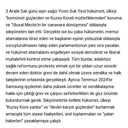
3 Aralık Salı günü aşırı sağcı Yoon Suk Yeol hükümeti, ülkeyi
“komünist güçlerden ve Kuzey Koreli müttefiklerinden” koruma
ve “Ulusal Meclis’in bir canavara dönüşmesi” iddiasıyla
sıkıyönetim ilan etti. Gerçekte ise bu çaba hükümetin, memur
atamalarına itiraz eden ve başkanın eşinin yolsuzluk iddiasıyla
soruşturulmasını talep eden parlamentonun yanı sıra yasaları
ve hükümet atamalarını engelleyen sosyal demokrat ve liberal
muhalefeti kontrol etme çabasıydı. Tüm bunlar, adaletsiz
sağlık reformunu protesto etmek için bir yıldan uzun süredir
devam eden doktor grevi de dahil olmak üzere sendika ve halk
taleplerinin ortasında gerçekleşti. Ayrıca Temmuz 2024’te
Samsung işçilerinin daha yüksek ücretler ve sendikalaşma
hakkı için çıktığı grev ve çarpıcı seferberlikleri de göz önünde
bulundurmak gerek. Sıkıyönetimle birlikte hükümet, ülkeyi
“Kuzey Kore yanlısı” ve “devlet karşıtı güçlerden” kurtarmak
amacıyla tüm siyasi faaliyetleri, sivil toplanmaları ve “yalan
haberleri” yasaklamaya çalıştı.