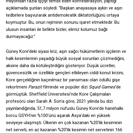
milyondan fazla işçiyi temsil eden konfederasyon, yaptığı
açıklamada şunları söyledi: “Başkan anayasaya aykırı ve aşırı
tedbirlere başvurarak antidemokratik diktatörlüğünü ortaya
koymuştur. Bu, onun rejiminin sonunu işaret etmektedir. Bu
ulusun insanları ile birlikte bizler, elimiz kolumuz bağlı
durmayacağız.”
Güney Kore’deki siyasi kriz, aşırı sağcı hükümetlerin işçilerin ve
halk kesimlerinin yaşadığı büyük sosyal sorunları çözmediğini,
aksine daha da kötüleştirdiğini gösteriyor. Düşük ücretler,
güvencesizlik ve özellikle gençleri etkileyen ciddi konut krizini,
Kore gerçekliğinin kaçınılmaz bir yansıması olan ödüllü gişe
rekortmeni
Parazit
filminde ve popüler dizi
Squid Games
‘de
görmüştük. Sheffield Üniversitesi’nde Kore Çalışmaları
profesörü olan Sarah A. Son’a göre, 2021 yılında bu dizi
yayınlandığında, 51,7 milyon nüfuslu Güney Kore’de hanehalkı
borcu GSYH’nin %100’ünü aşarak Asya’daki en yüksek
seviyeye ulaşmıştı. Ülkenin en çok kazanan %20’lik kesiminin
net serveti, en az kazanan %20’lik kesimin net servetinin 166