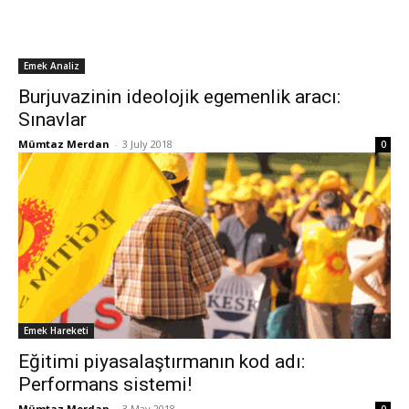
Emek Analiz
Burjuvazinin ideolojik egemenlik aracı:
Sınavlar
Mümtaz Merdan
-
3 July 2018
0
Emek Hareketi
Eğitimi piyasalaştırmanın kod adı:
Performans sistemi!
Mümtaz Merdan
-
3 May 2018