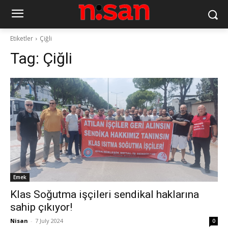
Etiketler
Çiğli
Tag:
Çiğli
Emek
Klas Soğutma işçileri sendikal haklarına
sahip çıkıyor!
Nisan
-
7 July 2024
0