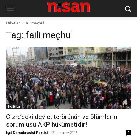
Etiketler
Faili meçhul
Tag:
faili meçhul
Politika
Cizre’deki devlet terörünün ve ölümlerin
sorumlusu AKP hükümetidir!
İşçi Demokrasisi Partisi
-
21 January 2015
0