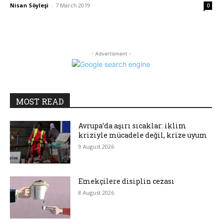
Nisan Söyleşi
-
7 March 2019
0
- Advertisment -
MOST READ
Avrupa’da aşırı sıcaklar: iklim
kriziyle mücadele değil, krize uyum
9 August 2026
Emekçilere disiplin cezası
8 August 2026