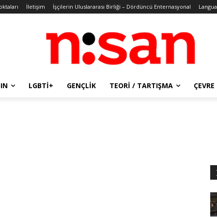
oktaları
İletişim
İşçilerin Uluslararası Birliği – Dördüncü Enternasyonal
Langua
IN
LGBTİ+
GENÇLIK
TEORI / TARTIŞMA
ÇEVRE