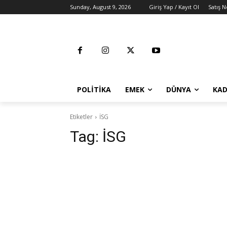
Sunday, August 9, 2026
Giriş Yap / Kayıt Ol
Satış N
POLITIKA
EMEK
DÜNYA
KAD
Etiketler
İSG
Tag:
İSG