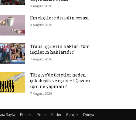
9 August 2026
Emekçilere disiplin cezası
8 August 2026
Trans işçilerin hakları tüm
işçilerin haklarıdır!
7 August 2026
Türkiye’de ücretler neden
çok düşük ve eşitsiz? Çözüm
için ne yapmalı?
7 August 2026
Ana Sayfa
Politika
Emek
Kadın
Gençlik
Dünya