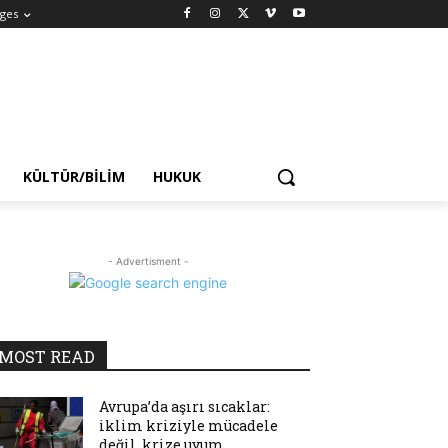
ges
KÜLTÜR/BILIM
HUKUK
- Advertisment -
MOST READ
Avrupa’da aşırı sıcaklar:
iklim kriziyle mücadele
değil, krize uyum