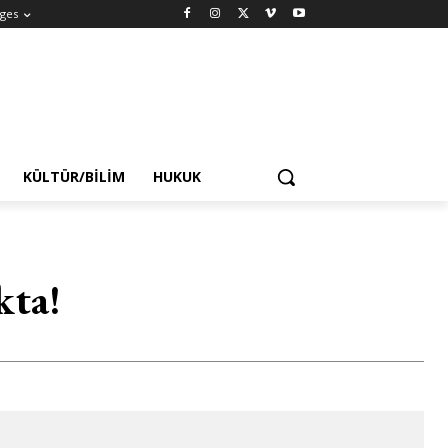
ges
KÜLTÜR/BILIM
HUKUK
kta!