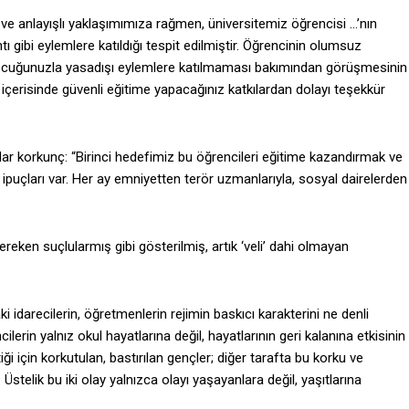
ü ve anlayışlı yaklaşımımıza rağmen, üniversitemiz öğrencisi …’nın
ı gibi eylemlere katıldığı tespit edilmiştir. Öğrencinin olumsuz
çocuğunuzla yasadışı eylemlere katılmaması bakımından görüşmesinin
 içerisinde güvenli eğitime yapacağınız katkılardan dolayı teşekkür
dar korkunç: “Birinci hedefimiz bu öğrencileri eğitime kazandırmak ve
ı ipuçları var. Her ay emniyetten terör uzmanlarıyla, sosyal dairelerden
reken suçlularmış gibi gösterilmiş, artık ‘veli’ dahi olmayan
idarecilerin, öğretmenlerin rejimin baskıcı karakterini ne denli
ilerin yalnız okul hayatlarına değil, hayatlarının geri kalanına etkisinin
tiği için korkutulan, bastırılan gençler; diğer tarafta bu korku ve
stelik bu iki olay yalnızca olayı yaşayanlara değil, yaşıtlarına