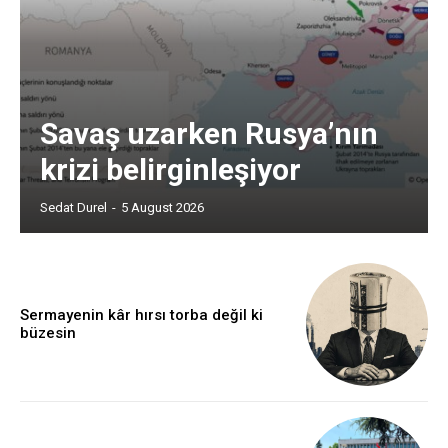
Savaş uzarken Rusya’nın
krizi belirginleşiyor
Sedat Durel
-
5 August 2026
Sermayenin kâr hırsı torba değil ki
büzesin