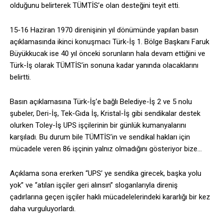
olduğunu belirterek TÜMTİS’e olan desteğini teyit etti.
15-16 Haziran 1970 direnişinin yıl dönümünde yapılan basın
açıklamasında ikinci konuşmacı Türk-İş 1. Bölge Başkanı Faruk
Büyükkucak ise 40 yıl önceki sorunların hala devam ettiğini ve
Türk-İş olarak TÜMTİS’in sonuna kadar yanında olacaklarını
belirtti.
Basın açıklamasına Türk-İş’e bağlı Belediye-İş 2 ve 5 nolu
şubeler, Deri-İş, Tek-Gıda İş, Kristal-İş gibi sendikalar destek
olurken Toley-İş UPS işçilerinin bir günlük kumanyalarını
karşıladı. Bu durum bile TÜMTİS’in ve sendikal hakları için
mücadele veren 86 işçinin yalnız olmadığını gösteriyor bize…
Açıklama sona ererken “UPS’ ye sendika girecek, başka yolu
yok” ve “atılan işçiler geri alınsın” sloganlarıyla direniş
çadırlarına geçen işçiler haklı mücadelelerindeki kararlığı bir kez
daha vurguluyorlardı.