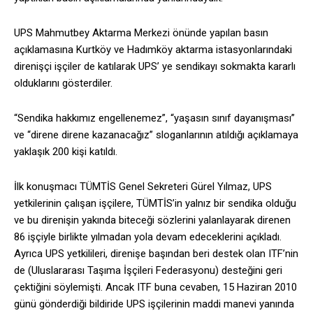
UPS Mahmutbey Aktarma Merkezi önünde yapılan basın
açıklamasına Kurtköy ve Hadımköy aktarma istasyonlarındaki
direnişçi işçiler de katılarak UPS’ ye sendikayı sokmakta kararlı
olduklarını gösterdiler.
“Sendika hakkımız engellenemez”, “yaşasın sınıf dayanışması”
ve “direne direne kazanacağız” sloganlarının atıldığı açıklamaya
yaklaşık 200 kişi katıldı.
İlk konuşmacı TÜMTİS Genel Sekreteri Gürel Yılmaz, UPS
yetkilerinin çalışan işçilere, TÜMTİS’in yalnız bir sendika olduğu
ve bu direnişin yakında biteceği sözlerini yalanlayarak direnen
86 işçiyle birlikte yılmadan yola devam edeceklerini açıkladı.
Ayrıca UPS yetkilileri, direnişe başından beri destek olan ITF’nin
de (Uluslararası Taşıma İşçileri Federasyonu) desteğini geri
çektiğini söylemişti. Ancak ITF buna cevaben, 15 Haziran 2010
günü gönderdiği bildiride UPS işçilerinin maddi manevi yanında