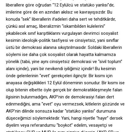
liberallere göre oğrudan “12 Eylülcü ve statüko yanlısı”dır,
imilerine göre de en azından akılsız ve kavrayışsızdır. Bu
konuda “sek” liberallerin ifadeleri daha sert ve tehditkârdır,
çünkü asıl amaç, liberalizmin “iskambilden kulelerini”
yıkabilecek sınıf karşıtlıklarını vurgulayan devrimci sosyalist
kesimin ideolojik-politik tasfiyesi ve cinsiyetsiz, yani sınıflar
üstü bir demokrasi alanına sıkıştırılmasıdır. Soldaki liberallerin
söylemi ise daha çok sosyalist olarak hayatta kalmamıza
yönelik (tabii, yine aynı cinsiyetsiz demokrasi ve “sivil toplum”
alanı içinde), yani bir nevikendi iyiliğimiz içindir! Bu kesimin
önde gelenlerinin “evet’ gerekçeleri ilginçtir. Bir kısmı için
anayasa değişiklikleri 12 Eylül döneminin sonudur. Bir kısmı ise
olup bitenin elbette öyle gerçek bir demokratikleşmeyle falan
ilgisinin bulunmadığını, AKP’nin de demokrasiyi falan dert
edinmediğini, ama “evet” oyu vermezsek, kitlelerin gözünde ve
AKP’nin dilinde sonsuza kadar “statüko yanlısı” durumuna
düşeceğimizi söylemektedir. Yani, hangi niyetle “hayır” dersek
diyelim veya referandumu “boykot” edelim, vesayetçi ve