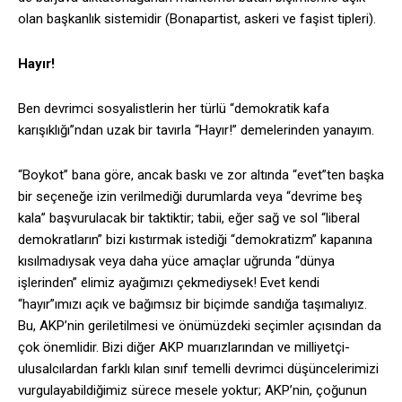
olan başkanlık sistemidir (Bonapartist, askeri ve faşist tipleri).
Hayır!
Ben devrimci sosyalistlerin her türlü “demokratik kafa
karışıklığı”ndan uzak bir tavırla “Hayır!” demelerinden yanayım.
“Boykot” bana göre, ancak baskı ve zor altında “evet”ten başka
bir seçeneğe izin verilmediği durumlarda veya “devrime beş
kala” başvurulacak bir taktiktir; tabii, eğer sağ ve sol “liberal
demokratların” bizi kıstırmak istediği “demokratizm” kapanına
kısılmadıysak veya daha yüce amaçlar uğrunda “dünya
işlerinden” elimiz ayağımızı çekmediysek! Evet kendi
“hayır”ımızı açık ve bağımsız bir biçimde sandığa taşımalıyız.
Bu, AKP’nin geriletilmesi ve önümüzdeki seçimler açısından da
çok önemlidir. Bizi diğer AKP muarızlarından ve milliyetçi-
ulusalcılardan farklı kılan sınıf temelli devrimci düşüncelerimizi
vurgulayabildiğimiz sürece mesele yoktur; AKP’nin, çoğunun