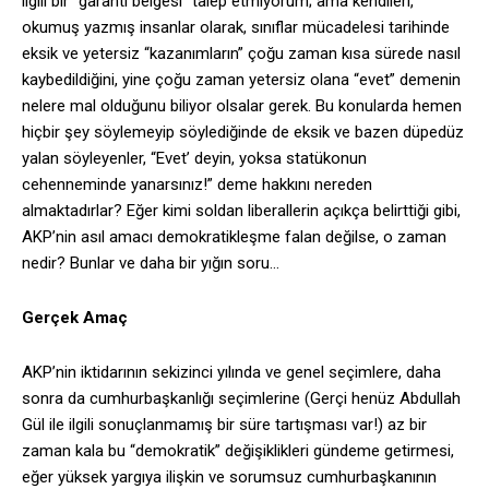
ilgili bir “garanti belgesi” talep etmiyorum; ama kendileri,
okumuş yazmış insanlar olarak, sınıflar mücadelesi tarihinde
eksik ve yetersiz “kazanımların” çoğu zaman kısa sürede nasıl
kaybedildiğini, yine çoğu zaman yetersiz olana “evet” demenin
nelere mal olduğunu biliyor olsalar gerek. Bu konularda hemen
hiçbir şey söylemeyip söylediğinde de eksik ve bazen düpedüz
yalan söyleyenler, “Evet’ deyin, yoksa statükonun
cehenneminde yanarsınız!” deme hakkını nereden
almaktadırlar? Eğer kimi soldan liberallerin açıkça belirttiği gibi,
AKP’nin asıl amacı demokratikleşme falan değilse, o zaman
nedir? Bunlar ve daha bir yığın soru…
Gerçek Amaç
AKP’nin iktidarının sekizinci yılında ve genel seçimlere, daha
sonra da cumhurbaşkanlığı seçimlerine (Gerçi henüz Abdullah
Gül ile ilgili sonuçlanmamış bir süre tartışması var!) az bir
zaman kala bu “demokratik” değişiklikleri gündeme getirmesi,
eğer yüksek yargıya ilişkin ve sorumsuz cumhurbaşkanının