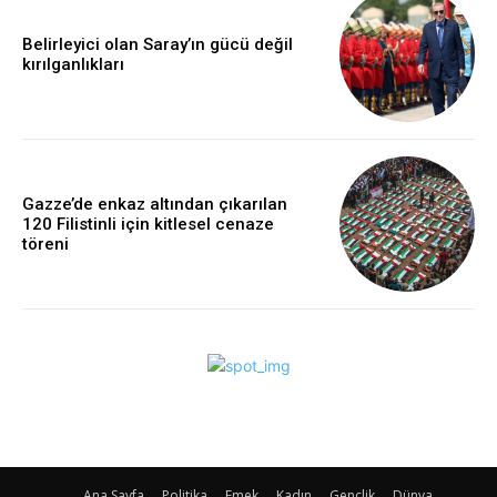
Belirleyici olan Saray’ın gücü değil
kırılganlıkları
Gazze’de enkaz altından çıkarılan
120 Filistinli için kitlesel cenaze
töreni
Ana Sayfa
Politika
Emek
Kadın
Gençlik
Dünya