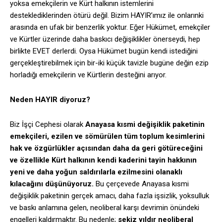
yoksa emekçilerin ve Kürt halkının istemlerini
desteklediklerinden ötürü değil. Bizim HAYIR’ımız ile onlarınki
arasında en ufak bir benzerlik yoktur. Eğer Hükümet, emekçiler
ve Kürtler üzerinde daha baskıcı değişiklikler önerseydi, hep
birlikte EVET derlerdi. Oysa Hükümet bugün kendi istediğini
gerçekleştirebilmek için bir-iki küçük tavizle bugüne değin ezip
horladığı emekçilerin ve Kürtlerin desteğini arıyor.
Neden HAYIR diyoruz?
Biz İşçi Cephesi olarak
Anayasa kısmi değişiklik paketinin
emekçileri, ezilen ve sömürülen tüm toplum kesimlerini
hak ve özgürlükler açısından daha da geri götüreceğini
ve özellikle Kürt halkının kendi kaderini tayin hakkının
yeni ve daha yoğun saldırılarla ezilmesini olanaklı
kılacağını düşünüyoruz.
Bu çerçevede Anayasa kısmi
değişiklik paketinin gerçek amacı, daha fazla işsizlik, yoksulluk
ve baskı anlamına gelen, neoliberal karşı devrimin önündeki
engelleri kaldırmaktır. Bu nedenle;
sekiz yıldır neoliberal