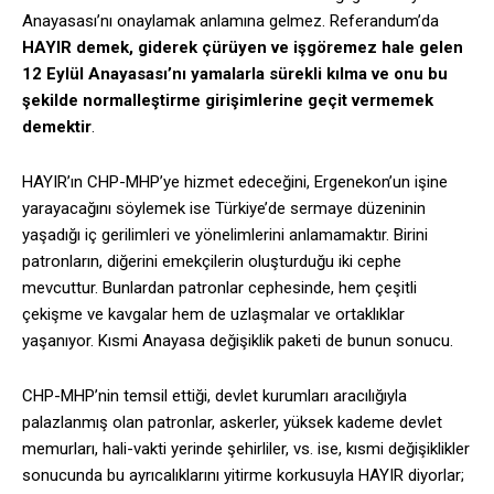
Anayasası’nı onaylamak anlamına gelmez. Referandum’da
HAYIR demek, giderek çürüyen ve işgöremez hale gelen
12 Eylül Anayasası’nı yamalarla sürekli kılma ve onu bu
şekilde normalleştirme girişimlerine geçit vermemek
demektir
.
HAYIR’ın CHP-MHP’ye hizmet edeceğini, Ergenekon’un işine
yarayacağını söylemek ise Türkiye’de sermaye düzeninin
yaşadığı iç gerilimleri ve yönelimlerini anlamamaktır. Birini
patronların, diğerini emekçilerin oluşturduğu iki cephe
mevcuttur. Bunlardan patronlar cephesinde, hem çeşitli
çekişme ve kavgalar hem de uzlaşmalar ve ortaklıklar
yaşanıyor. Kısmi Anayasa değişiklik paketi de bunun sonucu.
CHP-MHP’nin temsil ettiği, devlet kurumları aracılığıyla
palazlanmış olan patronlar, askerler, yüksek kademe devlet
memurları, hali-vakti yerinde şehirliler, vs. ise, kısmi değişiklikler
sonucunda bu ayrıcalıklarını yitirme korkusuyla HAYIR diyorlar;