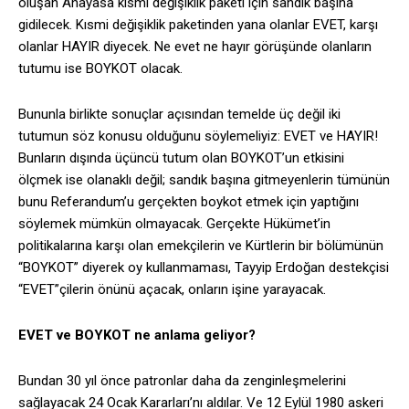
oluşan Anayasa kısmi değişiklik paketi için sandık başına
gidilecek. Kısmi değişiklik paketinden yana olanlar EVET, karşı
olanlar HAYIR diyecek. Ne evet ne hayır görüşünde olanların
tutumu ise BOYKOT olacak.
Bununla birlikte sonuçlar açısından temelde üç değil iki
tutumun söz konusu olduğunu söylemeliyiz: EVET ve HAYIR!
Bunların dışında üçüncü tutum olan BOYKOT’un etkisini
ölçmek ise olanaklı değil; sandık başına gitmeyenlerin tümünün
bunu Referandum’u gerçekten boykot etmek için yaptığını
söylemek mümkün olmayacak. Gerçekte Hükümet’in
politikalarına karşı olan emekçilerin ve Kürtlerin bir bölümünün
“BOYKOT” diyerek oy kullanmaması, Tayyip Erdoğan destekçisi
“EVET”çilerin önünü açacak, onların işine yarayacak.
EVET ve BOYKOT ne anlama geliyor?
Bundan 30 yıl önce patronlar daha da zenginleşmelerini
sağlayacak 24 Ocak Kararları’nı aldılar. Ve 12 Eylül 1980 askeri