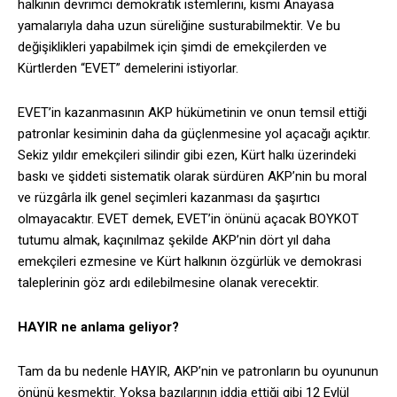
halkının devrimci demokratik istemlerini, kısmi Anayasa
yamalarıyla daha uzun süreliğine susturabilmektir. Ve bu
değişiklikleri yapabilmek için şimdi de emekçilerden ve
Kürtlerden “EVET” demelerini istiyorlar.
EVET’in kazanmasının AKP hükümetinin ve onun temsil ettiği
patronlar kesiminin daha da güçlenmesine yol açacağı açıktır.
Sekiz yıldır emekçileri silindir gibi ezen, Kürt halkı üzerindeki
baskı ve şiddeti sistematik olarak sürdüren AKP’nin bu moral
ve rüzgârla ilk genel seçimleri kazanması da şaşırtıcı
olmayacaktır. EVET demek, EVET’in önünü açacak BOYKOT
tutumu almak, kaçınılmaz şekilde AKP’nin dört yıl daha
emekçileri ezmesine ve Kürt halkının özgürlük ve demokrasi
taleplerinin göz ardı edilebilmesine olanak verecektir.
HAYIR ne anlama geliyor?
Tam da bu nedenle HAYIR, AKP’nin ve patronların bu oyununun
önünü kesmektir. Yoksa bazılarının iddia ettiği gibi 12 Eylül