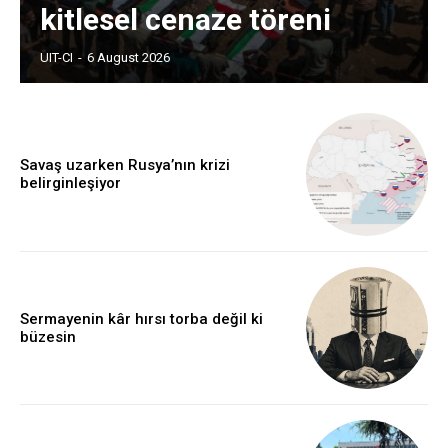
kitlesel cenaze töreni
UIT-CI
-
6 August 2026
Savaş uzarken Rusya’nın krizi
belirginleşiyor
Sermayenin kâr hırsı torba değil ki
büzesin