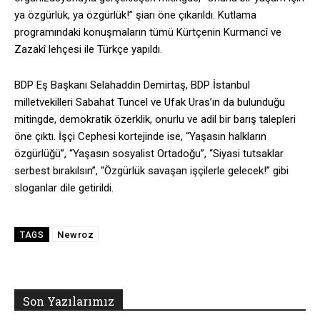
ya özgürlük, ya özgürlük!” şiarı öne çıkarıldı. Kutlama
programındaki konuşmaların tümü Kürtçenin Kurmancî ve
Zazakî lehçesi ile Türkçe yapıldı.
BDP Eş Başkanı Selahaddin Demirtaş, BDP İstanbul
milletvekilleri Sabahat Tuncel ve Ufak Uras’ın da bulunduğu
mitingde, demokratik özerklik, onurlu ve adil bir barış talepleri
öne çıktı. İşçi Cephesi kortejinde ise, “Yaşasın halkların
özgürlüğü”, “Yaşasın sosyalist Ortadoğu”, “Siyasi tutsaklar
serbest bırakılsın”, “Özgürlük savaşan işçilerle gelecek!” gibi
sloganlar dile getirildi.
Newroz
TAGS
Son Yazılarımız