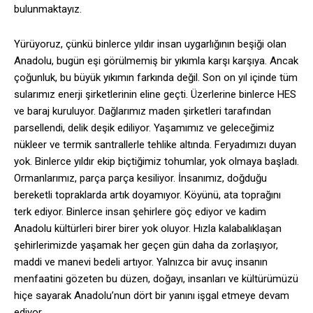
bulunmaktayız.
Yürüyoruz, çünkü binlerce yıldır insan uygarlığının beşiği olan
Anadolu, bugün eşi görülmemiş bir yıkımla karşı karşıya. Ancak
çoğunluk, bu büyük yıkımın farkında değil. Son on yıl içinde tüm
sularımız enerji şirketlerinin eline geçti. Üzerlerine binlerce HES
ve baraj kuruluyor. Dağlarımız maden şirketleri tarafından
parsellendi, delik deşik ediliyor. Yaşamımız ve geleceğimiz
nükleer ve termik santrallerle tehlike altında. Feryadımızı duyan
yok. Binlerce yıldır ekip biçtiğimiz tohumlar, yok olmaya başladı.
Ormanlarımız, parça parça kesiliyor. İnsanımız, doğduğu
bereketli topraklarda artık doyamıyor. Köyünü, ata toprağını
terk ediyor. Binlerce insan şehirlere göç ediyor ve kadim
Anadolu kültürleri birer birer yok oluyor. Hızla kalabalıklaşan
şehirlerimizde yaşamak her geçen gün daha da zorlaşıyor,
maddi ve manevi bedeli artıyor. Yalnızca bir avuç insanın
menfaatini gözeten bu düzen, doğayı, insanları ve kültürümüzü
hiçe sayarak Anadolu’nun dört bir yanını işgal etmeye devam
ediyor.