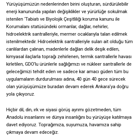
Yürüyüşümüzün nedenlerinden birini oluşturan, sürdürülebilir
enerji kanununda yapılan değişiklikler ve yürürlüğe sokulmak
istenilen ‘Tabiatı ve Biyolojik Çeşitliliği koruma kanunu ile
Korumalanı statüsündeki ormanlar, dağlar, nehirler,
hidroelektrik santralleriyle, mermer ocaklarıyla talan edilmek
istenilmektedir. Hidroelektrik santralleriyle suları ait olduğu tüm
canlılardan çalınan, madenlerle dağları delik deşik edilen,
kimyasal ilaçlarla toprağı zehirlenen, termik santrallerle havası
kirletilen, GDO’lu ürünlerle sağlığımızı ve nükleer santrallerle de
geleceğimizi tehdit eden ve sadece kar amacı güden tüm bu
uygulamaların durdurulması adına, 40 gün 40 gece sürecek
olan yürüyüşümüze buradan devam ederek Ankara’ya doğru
yola çıkıyoruz.
Hiçbir dil, din, ırk ve siyasi görüş ayrımı gözetmeden, tüm
Anadolu insanlarını ve dünya insanlığını bu yürüyüşe katılmaya
davet ediyoruz. Toprağımıza, suyumuza, havamıza sahip
çıkmaya devam edeceğiz.