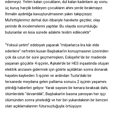
edemeyiz. Yetim kalan çocukların, dul kalan kadınların ay sonu
üç kuruş harçlık bekleyen çocukların ahını yerde bırakmayız.
İhmalin aydınlığa kavuşturulmasının yakın takipçisiyiz.
Müfettişlerimiz derhal dün itibariyle harekete geçtiler, olay
yerinde ilk incelemelerini yaptılar. Bu olayda sorumluluğu
bulunanlar en kısa sürede adalete teslim edilecektir”
“Yoksul-yetim” edebiyatı yaparak “milyarlarca lira kâr elde
edenlere” nefretini kusan Başbakan’ın konuşmasının üzerinden
çok da uzun bir süre geçmemişken, Eskişehir’de bir madende
yaşanan göçükte 4 işçinin, Aşkale’de bir HES inşaatında oluşan
elektrik arızasını gidermek için gölete açıldıktan sonra donarak
hayatını kaybeden 5 işçinin ve ardından Tuzla’daki bir
tersanede meydana gelen patlama sonucu 2 işçinin yaşamını
yitirdiği haberleri geliyor. Yaralı sayısını bir kenara bıraksak dahi,
ölümlerdeki “devamlılık”, Başbakan’ın basına yansıyan her işçi
ölümünden sonra yinelediği ve her biri yukarıdakinin bir benzeri
olan açıklamalarının fütursuzluğuyla örtüşüyor.