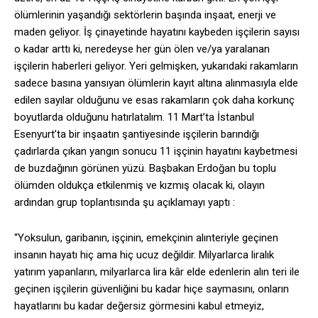
ölümlerinin yaşandığı sektörlerin başında inşaat, enerji ve
maden geliyor. İş çinayetinde hayatını kaybeden işçilerin sayısı
o kadar arttı ki, neredeyse her gün ölen ve/ya yaralanan
işçilerin haberleri geliyor. Yeri gelmişken, yukarıdaki rakamların
sadece basına yansıyan ölümlerin kayıt altına alınmasıyla elde
edilen sayılar olduğunu ve esas rakamların çok daha korkunç
boyutlarda olduğunu hatırlatalım. 11 Mart’ta İstanbul
Esenyurt’ta bir inşaatın şantiyesinde işçilerin barındığı
çadırlarda çıkan yangın sonucu 11 işçinin hayatını kaybetmesi
de buzdağının görünen yüzü. Başbakan Erdoğan bu toplu
ölümden oldukça etkilenmiş ve kızmış olacak ki, olayın
ardından grup toplantısında şu açıklamayı yaptı :
“Yoksulun, garibanın, işçinin, emekçinin alınteriyle geçinen
insanın hayatı hiç ama hiç ucuz değildir. Milyarlarca liralık
yatırım yapanların, milyarlarca lira kâr elde edenlerin alın teri ile
geçinen işçilerin güvenliğini bu kadar hiçe saymasını, onların
hayatlarını bu kadar değersiz görmesini kabul etmeyiz,