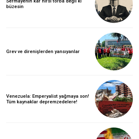
Sermayenin kâr hırsı torba değil ki
büzesin
Grev ve direnişlerden yansıyanlar
Venezuela: Emperyalist yağmaya son!
Tüm kaynaklar depremzedelere!