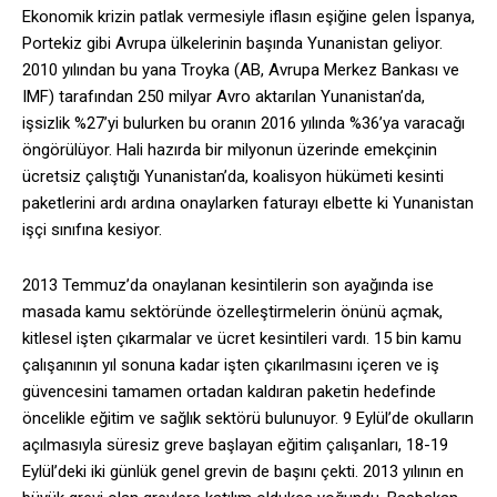
Ekonomik krizin patlak vermesiyle iflasın eşiğine gelen İspanya,
Portekiz gibi Avrupa ülkelerinin başında Yunanistan geliyor.
2010 yılından bu yana Troyka (AB, Avrupa Merkez Bankası ve
IMF) tarafından 250 milyar Avro aktarılan Yunanistan’da,
işsizlik %27’yi bulurken bu oranın 2016 yılında %36’ya varacağı
öngörülüyor. Hali hazırda bir milyonun üzerinde emekçinin
ücretsiz çalıştığı Yunanistan’da, koalisyon hükümeti kesinti
paketlerini ardı ardına onaylarken faturayı elbette ki Yunanistan
işçi sınıfına kesiyor.
2013 Temmuz’da onaylanan kesintilerin son ayağında ise
masada kamu sektöründe özelleştirmelerin önünü açmak,
kitlesel işten çıkarmalar ve ücret kesintileri vardı. 15 bin kamu
çalışanının yıl sonuna kadar işten çıkarılmasını içeren ve iş
güvencesini tamamen ortadan kaldıran paketin hedefinde
öncelikle eğitim ve sağlık sektörü bulunuyor. 9 Eylül’de okulların
açılmasıyla süresiz greve başlayan eğitim çalışanları, 18-19
Eylül’deki iki günlük genel grevin de başını çekti. 2013 yılının en