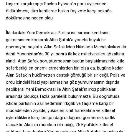
faşizm karşıtı rapçi Pavlos Fyssas’ın parti üyelerince
öldürülmesi, tüm kentlerde halkın faşizme karşı sokağa
dökülmesine neden oldu.
İktidardaki Yeni Demokrasi Partisi ise sıranın kendisine
gelmesinden korkarak Altın Şafak’a yönelik büyük bir
operasyon başlattı. Altın Şafak lideri Nikolaos Michaloliakos da
dahil, Yunanistan’da 30 yıl sonra ilk kez milletvekilleri gözaltına
alındı. Altın Şafak soruşturmasının bugün başlatılmasında kitle
seferberliği en önemli etmenlerden biri olsa da, bugüne kadar
Altın Şafak’ın hükümetten destek gördüğü bir sır değil. Polis ve
ordu içindeki Nazi yapılanmasına göz yumulmasının dışında
neoliberal Yeni Demokrasi ile Altın Şafak’ın ırkçı politikaları
arasında oldukça fazla paralellik bulunmakta. Bu doğrultuda
iktidar partisinin asıl hedefinin ırkçılık ve faşizme karşı bir
mücadeleden ziyade, yükselen sınıf hareketine ve kitlesel
eylemliliklere karşı bir gözdağı olduğunu görmemek saflık
olacaktır. Aksinin mümkün olmadığı, 25 Eylül’deki kitlesel
antifaşist gösterilere Yunan polisinin Altın Şafak sloganları ile