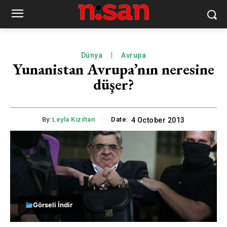
Dünya
Avrupa
Yunanistan Avrupa’nın neresine
düşer?
By:
Leyla Kızıltan
Date:
4 October 2013
Görseli İndir