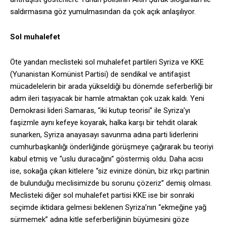
saldırmasına göz yumulmasından da çok açık anlaşılıyor.
Sol muhalefet
Öte yandan meclisteki sol muhalefet partileri Syriza ve KKE
(Yunanistan Komünist Partisi) de sendikal ve antifaşist
mücadelelerin bir arada yükseldiği bu dönemde seferberliği bir
adım ileri taşıyacak bir hamle atmaktan çok uzak kaldı. Yeni
Demokrasi lideri Samaras, “iki kutup teorisi” ile Syriza’yı
faşizmle aynı kefeye koyarak, halka karşı bir tehdit olarak
sunarken, Syriza anayasayı savunma adına parti liderlerini
cumhurbaşkanlığı önderliğinde görüşmeye çağırarak bu teoriyi
kabul etmiş ve “uslu duracağını” göstermiş oldu. Daha acısı
ise, sokağa çıkan kitlelere “siz evinize dönün, biz ırkçı partinin
de bulunduğu meclisimizde bu sorunu çözeriz” demiş olması.
Meclisteki diğer sol muhalefet partisi KKE ise bir sonraki
seçimde iktidara gelmesi beklenen Syriza’nın “ekmeğine yağ
sürmemek” adına kitle seferberliğinin büyümesini göze