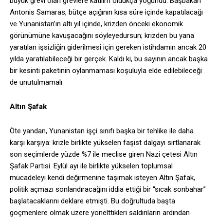
büyük grevi olan grevlere katılım oldukça yoğundu. Başbakan
Antonis Samaras, bütçe açığının kısa süre içinde kapatılacağı
ve Yunanistan’ın altı yıl içinde, krizden önceki ekonomik
görünümüne kavuşacağını söyleyedursun; krizden bu yana
yaratılan işsizliğin giderilmesi için gereken istihdamın ancak 20
yılda yaratılabileceği bir gerçek. Kaldı ki, bu sayının ancak başka
bir kesinti paketinin oylanmaması koşuluyla elde edilebileceği
de unutulmamalı.
Altın Şafak
Öte yandan, Yunanistan işçi sınıfı başka bir tehlike ile daha
karşı karşıya: krizle birlikte yükselen faşist dalgayı sırtlanarak
son seçimlerde yüzde %7 ile meclise giren Nazi çetesi Altın
Şafak Partisi. Eylül ayı ile birlikte yükselen toplumsal
mücadeleyi kendi değirmenine taşımak isteyen Altın Şafak,
politik açmazı sonlandıracağını iddia ettiği bir “sıcak sonbahar”
başlatacaklarını deklare etmişti. Bu doğrultuda başta
göçmenlere olmak üzere yönelttikleri saldırıların ardından