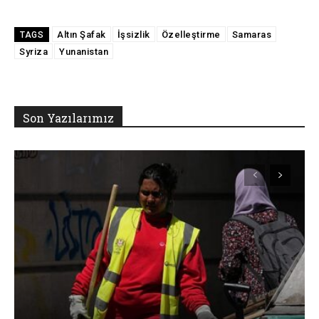
Altın Şafak
İşsizlik
Özelleştirme
Samaras
TAGS
Syriza
Yunanistan
Son Yazılarımız