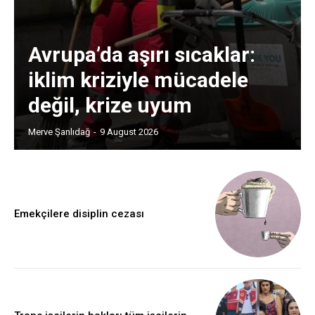
Avrupa’da aşırı sıcaklar:
iklim kriziyle mücadele
değil, krize uyum
Merve Şanlıdağ
-
9 August 2026
Emekçilere disiplin cezası