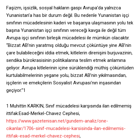
Faşizm, işsizlik, sosyal hakların gaspı Avrupa’da yalnızca
Yunanistan’a has bir durum değil. Bu nedenle Yunanistan işçi
sınıfının mücadelesinin kaderi ve başarıya ulaşmasının yolu tek
başına Yunanistan işçi sınıfının vereceği kavga ile değil tüm
Avrupa işçi sınıfının birleşik mücadelesi ile mümkün olacaktır.
“Bizzat AB’nin yaratmış olduğu mevcut çöküntüye yine AB’nin
çare bulabileceğini iddia etmek, kitlelerin direnişini burjuvazinin,
sendika bürokrasisinin politikalarına teslim etmek anlamına
geliyor. Avrupa kitlelerinin içine sürüklendiği müthiş çöküntüden
kurtulabilmelerinin yegane yolu, bizzat AB’nin yıkılmasından,
işçilerin ve emekçilerin Sosyalist Avrupası’nın inşasından
geçiyor.”1
1 Muhittin KARKIN, Sınıf mücadelesi karşısında ilan edilmemiş
ittifak:Esad-Merkel-Chavez Cephesi,
https://www.gazetenisan.net/gundem-analiz/one-
cikanlar/1706-sinif-mucadelesi-karsisinda-ilan-edilmemis-
ittifak-esad-merkel-chavez-cephesi
,