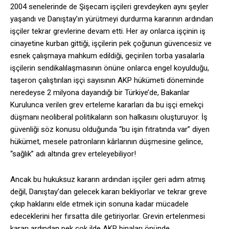
2004 senelerinde de Şişecam işçileri grevdeyken aynı şeyler
yaşandı ve Danıştay’ın yürütmeyi durdurma kararının ardından
işçiler tekrar grevlerine devam etti. Her ay onlarca işçinin iş
cinayetine kurban gittiği, işçilerin pek çoğunun güvencesiz ve
esnek çalışmaya mahkum edildiği, geçirilen torba yasalarla
işçilerin sendikalılaşmasının önüne onlarca engel koyulduğu,
taşeron çalıştırılan işçi sayısının AKP hükümeti döneminde
neredeyse 2 milyona dayandığı bir Türkiye’de, Bakanlar
Kurulunca verilen grev erteleme kararları da bu işçi emekçi
düşmanı neoliberal politikaların son halkasını oluşturuyor. İş
güvenliği söz konusu olduğunda “bu işin fıtratında var” diyen
hükümet, mesele patronların kârlarının düşmesine gelince,
“sağlık” adı altında grev erteleyebiliyor!
Ancak bu hukuksuz kararın ardından işçiler geri adım atmış
değil, Danıştay’dan gelecek kararı bekliyorlar ve tekrar greve
çıkıp haklarını elde etmek için sonuna kadar mücadele
edeceklerini her fırsatta dile getiriyorlar. Grevin ertelenmesi
kararı ardından pek çok ilde AKP binaları önünde