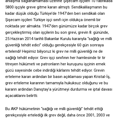
anlaşma sağlanamaması üzerine Şişecam işçileri 10 fabrikada
5800 işçiyle greve gitme kararı almıştı. Sendikalılaşmanın bu
kadar düşük olduğu Türkiye’de 1947’den beri sendikalı olan
Şişecam işçileri Türkiye işçi sınıfı için oldukça önemli bir
noktada yer almakta. 1947’den günümüze kadar birçok grev
gerçekleştirmiş olan işçilerin bu son grevi, grevin 8. gününde,
25 Haziran 2014 tarihli Bakanlar Kurulu kararıyla “sağlığı ve milli
güvenliği tehdit edici” olduğu gerekçesiyle 60 gün sonraya
ertelendi! Hepimiz biliyoruz ki grev ne milli güvenliği ne de
sağlığı tehdit ediyor. Grev işçi sınıfının her hamlesinde tir tir
titreyen hükümeti ve patronların her kuruşunu işçinin emek
gücü sayesinde cebe indirdiği kârlarını tehdit ediyor. Grevin
erteleme kararı ardından bir basın açıklaması yapan Kristal-İş,
grev erteleme kararının tamamıyla hukuksuz olduğunu ve bu
kararın ardından Danıştay’a yürütmeyi durdurma ve iptal davası
açacaklarını belirtti.
Bu AKP hükümetinin “sağlığı ve milli güvenliği” tehdit ettiği
gerekçesiyle ertelediği ilk grev değil, daha önce 2001, 2003 ve