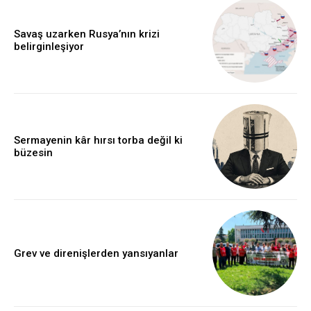
Savaş uzarken Rusya’nın krizi
belirginleşiyor
Sermayenin kâr hırsı torba değil ki
büzesin
Grev ve direnişlerden yansıyanlar