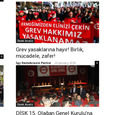
Emek Analiz
Grev yasaklarına hayır! Birlik,
mücadele, zafer!
0
İşçi Demokrasisi Partisi
-
26 January 2018
0
Emek Analiz
DİSK 15. Olağan Genel Kurulu’na