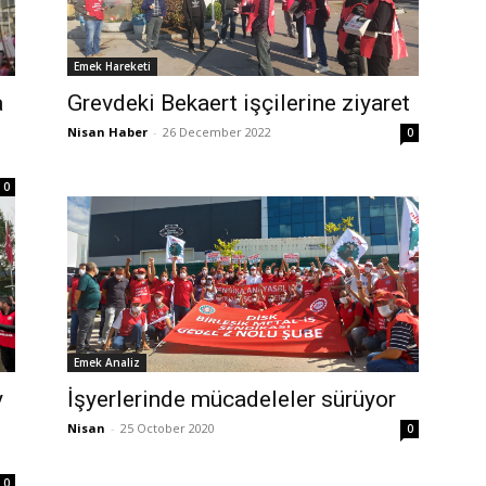
Emek Hareketi
a
Grevdeki Bekaert işçilerine ziyaret
Nisan Haber
-
26 December 2022
0
0
Emek Analiz
y
İşyerlerinde mücadeleler sürüyor
Nisan
-
25 October 2020
0
0