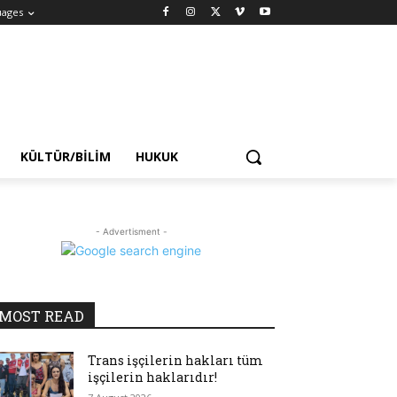
uages
KÜLTÜR/BILIM
HUKUK
- Advertisment -
MOST READ
Trans işçilerin hakları tüm
işçilerin haklarıdır!