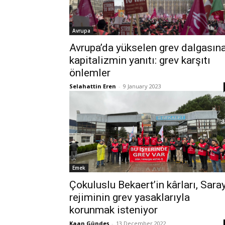
Avrupa
Avrupa’da yükselen grev dalgasın
kapitalizmin yanıtı: grev karşıtı
önlemler
Selahattin Eren
-
9 January 2023
Emek
Çokuluslu Bekaert’in kârları, Sara
rejiminin grev yasaklarıyla
korunmak isteniyor
Kaan Gündeş
-
13 December 2022