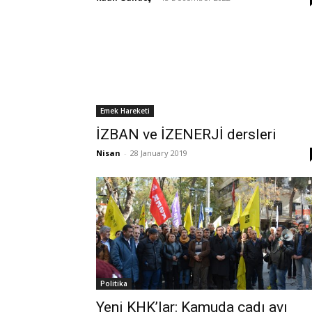
Emek Hareketi
İZBAN ve İZENERJİ dersleri
Nisan
-
28 January 2019
Politika
Yeni KHK’lar: Kamuda cadı avı