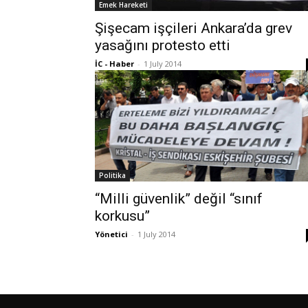
Emek Hareketi
Şişecam işçileri Ankara’da grev
yasağını protesto etti
İC - Haber
-
1 July 2014
Politika
“Milli güvenlik” değil “sınıf
korkusu”
Yönetici
-
1 July 2014