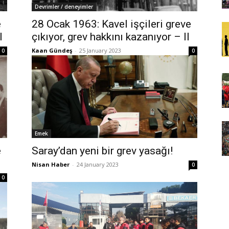
Devrimler / deneyimler
e
28 Ocak 1963: Kavel işçileri greve
I
çıkıyor, grev hakkını kazanıyor – II
Kaan Gündeş
-
25 January 2023
0
0
Emek
e
Saray’dan yeni bir grev yasağı!
Nisan Haber
-
24 January 2023
0
0