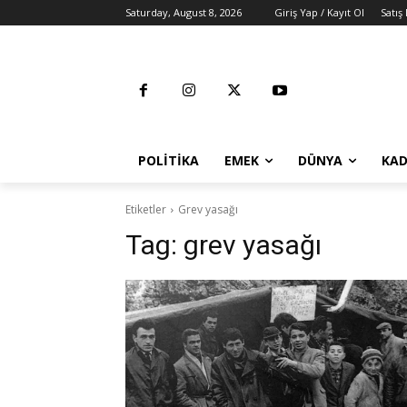
Saturday, August 8, 2026
Giriş Yap / Kayıt Ol
Satış
POLITIKA
EMEK
DÜNYA
KAD
Etiketler
Grev yasağı
Tag:
grev yasağı