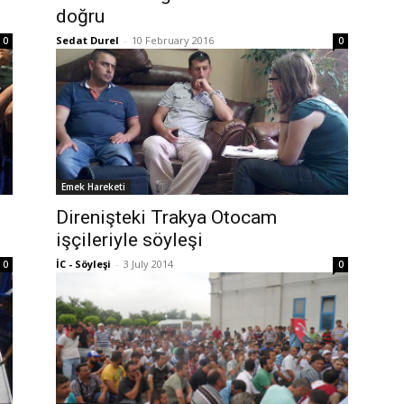
doğru
Sedat Durel
-
10 February 2016
0
0
Emek Hareketi
Direnişteki Trakya Otocam
işçileriyle söyleşi
İC - Söyleşi
-
3 July 2014
0
0