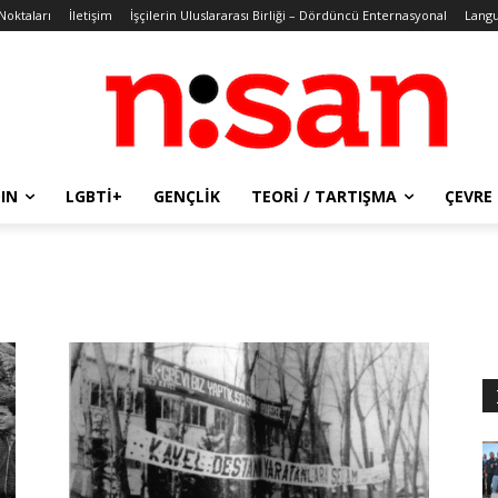
 Noktaları
İletişim
İşçilerin Uluslararası Birliği – Dördüncü Enternasyonal
Lang
IN
LGBTİ+
GENÇLIK
TEORI / TARTIŞMA
ÇEVRE