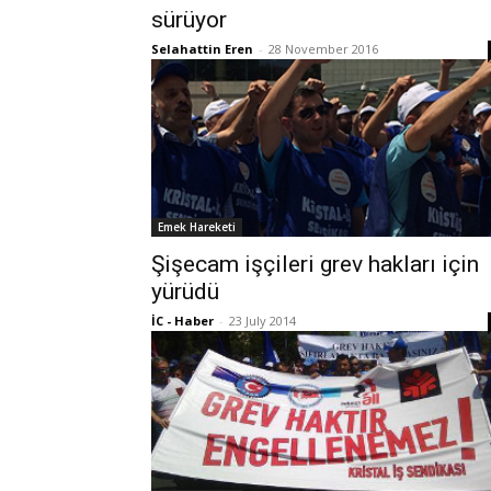
sürüyor
Selahattin Eren
-
28 November 2016
Emek Hareketi
Şişecam işçileri grev hakları için
yürüdü
İC - Haber
-
23 July 2014