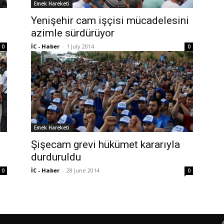
Emek Hareketi
Yenişehir cam işçisi mücadelesini
azimle sürdürüyor
İC - Haber
-
1 July 2014
0
0
Emek Hareketi
Şişecam grevi hükümet kararıyla
durduruldu
İC - Haber
-
28 June 2014
0
0