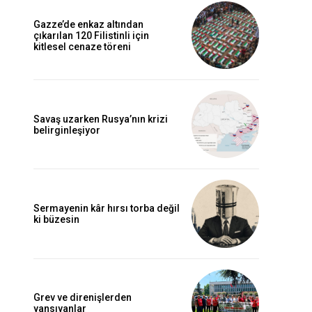
Gazze’de enkaz altından
çıkarılan 120 Filistinli için
kitlesel cenaze töreni
Savaş uzarken Rusya’nın krizi
belirginleşiyor
Sermayenin kâr hırsı torba değil
ki büzesin
Grev ve direnişlerden
yansıyanlar