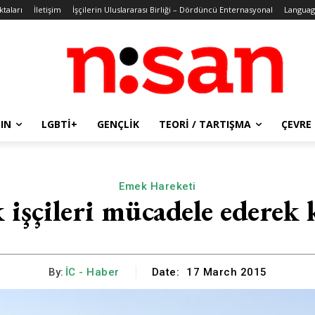
ktaları
İletişim
İşçilerin Uluslararası Birliği – Dördüncü Enternasyonal
Languag
IN
LGBTİ+
GENÇLIK
TEORI / TARTIŞMA
ÇEVRE
Emek Hareketi
 işçileri mücadele ederek 
By:
İC - Haber
Date:
17 March 2015