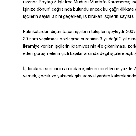
üzerine Boytaş 5 İşletme Müdürü Mustafa Karamemiş işçile
işinize dönün” çağrısında bulundu ancak bu çağrı dikkate a
işçilerin sayısı 3 bini geçerken, iş bırakan işçilerin sayısı 6 
Fabrikalardan dışarı taşan işçilerin talepleri şöyleydi: 20
30 zam yapılması, sözleşme süresinin 3 yıl değil 2 yıl olmas
ikramiye verilen işçilerin ikramiyesinin 4’e çıkarılması,
eden görüşmelerin gizli kapılar ardında değil işçilere açık 
İş bırakma sürecinin ardından işçilerin ücretlerine yüzde
yemek, çocuk ve yakacak gibi sosyal yardım kalemlerinde de