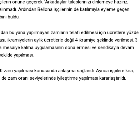
rin önüne geçerek “Arkadaşlar taleplerinizi dinlemeye hazırız,
lınmadı. Ardından Bellona işçilerinin de katılımıyla eyleme geçen
bini buldu.
09’dan bu yana yapılmayan zamların telafi edilmesi için ücretlere yüzde
ı, ikramiyelerin aylık ücretlerle değil 4 ikramiye şeklinde verilmesi, 3
 zorla mesaiye kalma uygulamasının sona ermesi ve sendikayla devam
şekilde yapılması.
 20 zam yapılması konusunda anlaşma sağlandı. Ayrıca işçilere kira,
 zam oranı seviyelerinde iyileştirme yapılması kararlaştırıldı.