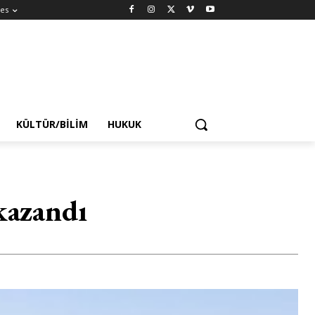
es
KÜLTÜR/BILIM
HUKUK
kazandı