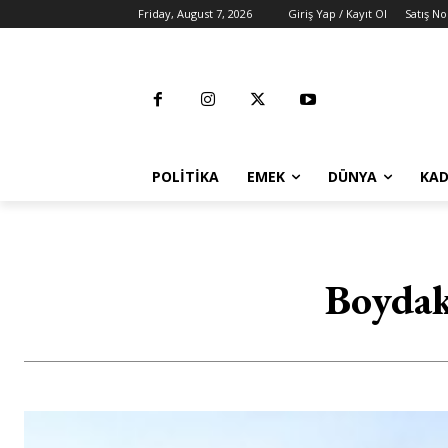
Friday, August 7, 2026
Giriş Yap / Kayıt Ol
Satış No
POLITIKA
EMEK
DÜNYA
KAD
Boydak