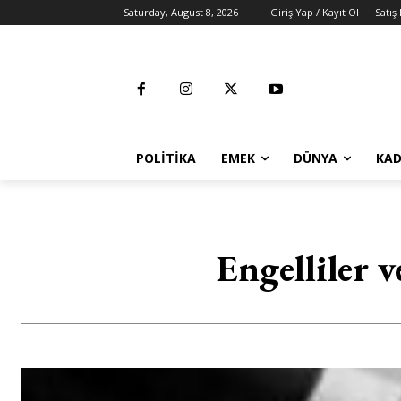
Saturday, August 8, 2026
Giriş Yap / Kayıt Ol
Satış
POLITIKA
EMEK
DÜNYA
KAD
Engelliler 