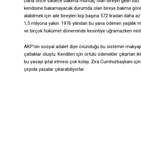
Daha önce sadece bakıma muhtaç olan bireyin geliri baz
kendisine bakamayacak durumda olan bireye bakma görevini
alabilmek için aile bireyleri kişi başına 572 liradan daha a
1,5 milyona yakın. 1976 yılından bu yana ödenen yaşlılık m
ve birçok hükümet döneminde kesintiye uğramazken nede
AKP’nin sosyal adalet diye övündüğü bu sistemin makyajı
çatlaklar oluştu. Kendileri için örtülü ödenekler çıkartan i
bu yasayı iptal etmesi çok kolay. Zira Cumhurbaşkanı için 
çırpıda yasalar çıkarabiliyorlar.