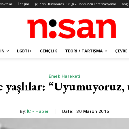
 Noktaları
İletişim
İşçilerin Uluslararası Birliği – Dördüncü Enternasyonal
Lang
IN
LGBTİ+
GENÇLIK
TEORI / TARTIŞMA
ÇEVRE
Emek Hareketi
ve yaşlılar: “Uyumuyoruz,
By:
İC - Haber
Date:
30 March 2015