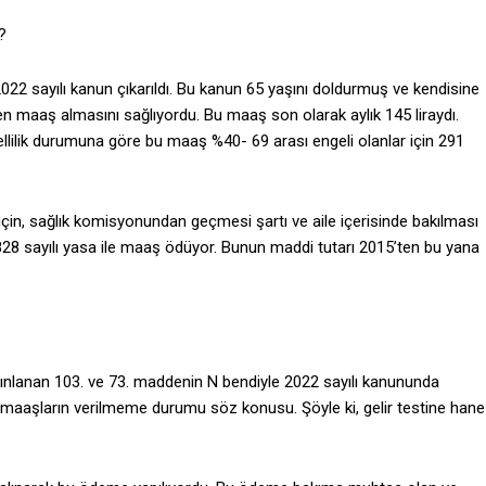
?
li 2022 sayılı kanun çıkarıldı. Bu kanun 65 yaşını doldurmuş ve kendisine
n maaş almasını sağlıyordu. Bu maaş son olarak aylık 145 liraydı.
ngellilik durumuna göre bu maaş %40- 69 arası engeli olanlar için 291
in, sağlık komisyonundan geçmesi şartı ve aile içerisinde bakılması
2828 sayılı yasa ile maaş ödüyor. Bunun maddi tutarı 2015’ten bu yana
ayınlanan 103. ve 73. maddenin N bendiyle 2022 sayılı kanununda
ız maaşların verilmeme durumu söz konusu. Şöyle ki, gelir testine hane