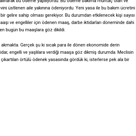
 alınarak bu ödeme yapılıyordu. Bu ödeme bakıma muhtaç olan ve
 üstlenen aile yakınına ödeniyordu. Yeni yasa ile bu bakım ücretini
z bir gelire sahip olması gerekiyor. Bu durumdan etkilenecek kişi sayısı
aaşı ve engelliler için ödenen maaş, darbe iktidarları döneminde dahi
n bugün bu maaşlara göz dikildi.
 akmakta. Gerçek şu ki sıcak para ile dönen ekonomide derin
ktidar, engelli ve yaşlılara verdiği maaşa göz dikmiş durumda. Meclisin
çıkartılan örtülü ödenek yasasında gördük ki, isterlerse pek ala bir