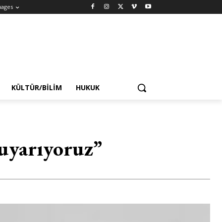
uages
KÜLTÜR/BILIM
HUKUK
 uyarıyoruz”