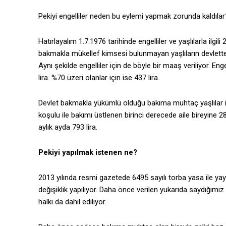
Pekiyi engelliler neden bu eylemi yapmak zorunda kaldılar
Hatırlayalım 1.7.1976 tarihinde engelliler ve yaşlılarla ilgi
bakmakla mükellef kimsesi bulunmayan yaşlıların devlette
Aynı şekilde engelliler için de böyle bir maaş veriliyor. E
lira. %70 üzeri olanlar için ise 437 lira.
Devlet bakmakla yükümlü olduğu bakıma muhtaç yaşlılar iç
koşulu ile bakımı üstlenen birinci derecede aile bireyine 
aylık ayda 793 lira.
Pekiyi yapılmak istenen ne?
2013 yılında resmi gazetede 6495 sayılı torba yasa ile y
değişiklik yapılıyor. Daha önce verilen yukarıda saydığım
halkı da dahil ediliyor.