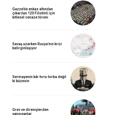
Gazze’de enkaz altından
çıkarılan 120 Filistinli için
kitlesel cenaze töreni
Savaş uzarken Rusya’nın krizi
belirginleşiyor
Sermayenin kâr hırsı torba değil
ki büzesin
Grev ve direnişlerden
yansıyanlar