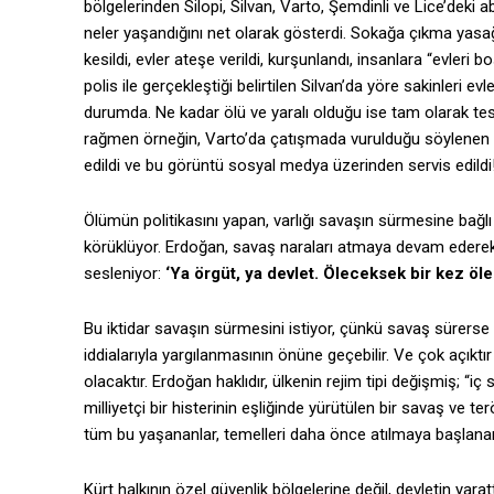
bölgelerinden Silopi, Silvan, Varto, Şemdinli ve Lice’deki 
neler yaşandığını net olarak gösterdi. Sokağa çıkma yasağı
kesildi, evler ateşe verildi, kurşunlandı, insanlara “evleri boş
polis ile gerçekleştiği belirtilen Silvan’da yöre sakinleri e
durumda. Ne kadar ölü ve yaralı olduğu ise tam olarak t
rağmen örneğin, Varto’da çatışmada vurulduğu söylenen PK
edildi ve bu görüntü sosyal medya üzerinden servis edildi
Ölümün politikasını yapan, varlığı savaşın sürmesine bağlı 
körüklüyor. Erdoğan, savaş naraları atmaya devam ederek 
sesleniyor:
‘Ya örgüt, ya devlet. Öleceksek bir kez öle
Bu iktidar savaşın sürmesini istiyor, çünkü savaş sürerse an
iddialarıyla yargılanmasının önüne geçebilir. Ve çok açıktır 
olacaktır. Erdoğan haklıdır, ülkenin rejim tipi değişmiş; “iç
milliyetçi bir histerinin eşliğinde yürütülen bir savaş ve t
tüm bu yaşananlar, temelleri daha önce atılmaya başlanan b
Kürt halkının özel güvenlik bölgelerine değil, devletin yara