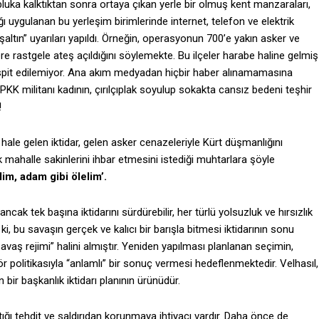
abluka kalktıktan sonra ortaya çıkan yerle bir olmuş kent manzaraları,
 uygulanan bu yerleşim birimlerinde internet, telefon ve elektrik
altın” uyarıları yapıldı.
Örneğin, operasyonun 700’e yakın asker ve
vlere rastgele ateş açıldığını söylemekte. Bu ilçeler harabe haline gelmiş
espit edilemiyor. Ana akım medyadan hiçbir haber alınamamasına
K militanı kadının, çırılçıplak soyulup sokakta cansız bedeni teşhir
!
hale gelen iktidar, gelen asker cenazeleriyle Kürt düşmanlığını
mahalle sakinlerini ihbar etmesini istediği muhtarlara şöyle
lim, adam gibi ölelim’.
cak tek başına iktidarını sürdürebilir, her türlü yolsuzluk ve hırsızlık
ki, bu savaşın gerçek ve kalıcı bir barışla bitmesi iktidarının sonu
 savaş rejimi” halini almıştır. Yeniden yapılması planlanan seçimin,
erör politikasıyla “anlamlı” bir sonuç vermesi hedeflenmektedir. Velhasıl,
ir başkanlık iktidarı planının ürünüdür.
ttığı tehdit ve saldırıdan korunmaya ihtiyacı vardır. Daha önce de