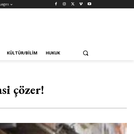
uages
KÜLTÜR/BILIM
HUKUK
si çözer!