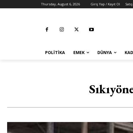
Thursday, August 6, 2026
Giriş Yap / Kayıt Ol
Satış
POLITIKA
EMEK
DÜNYA
KAD
Sıkıyöne