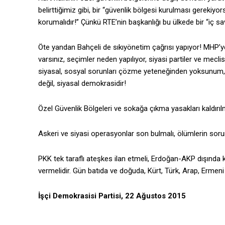
belirttiğimiz gibi, bir “güvenlik bölgesi kurulması gerekiyo
korumalıdır!” Çünkü RTE’nin başkanlığı bu ülkede bir “iç s
Öte yandan Bahçeli de sıkıyönetim çağrısı yapıyor! MHP’y
varsınız, seçimler neden yapılıyor, siyasi partiler ve me
siyasal, sosyal sorunları çözme yeteneğinden yoksunum, de
değil, siyasal demokrasidir!
Özel Güvenlik Bölgeleri ve sokağa çıkma yasakları kaldırıl
Askeri ve siyasi operasyonlar son bulmalı, ölümlerin sorum
PKK tek taraflı ateşkes ilan etmeli, Erdoğan-AKP dışında
vermelidir. Gün batıda ve doğuda, Kürt, Türk, Arap, Ermeni
İşçi Demokrasisi Partisi, 22 Ağustos 2015