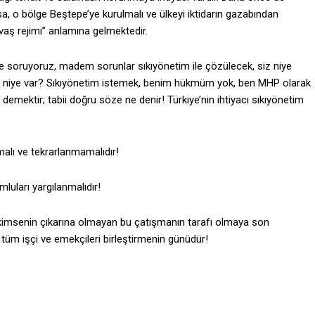
rsa, o bölge Beştepe’ye kurulmalı ve ülkeyi iktidarın gazabından
avaş rejimi” anlamına gelmektedir.
e soruyoruz, madem sorunlar sıkıyönetim ile çözülecek, siz niye
clis niye var? Sıkıyönetim istemek, benim hükmüm yok, ben MHP olarak
mektir; tabii doğru söze ne denir! Türkiye’nin ihtiyacı sıkıyönetim
malı ve tekrarlanmamalıdır!
luları yargılanmalıdır!
 kimsenin çıkarına olmayan bu çatışmanın tarafı olmaya son
 tüm işçi ve emekçileri birleştirmenin günüdür!