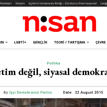
 Noktaları
İletişim
İşçilerin Uluslararası Birliği – Dördüncü Enternasyonal
Lang
IN
LGBTİ+
GENÇLIK
TEORI / TARTIŞMA
ÇEVRE
Politika
tim değil, siyasal demokra
By:
İşçi Demokrasisi Partisi
Date:
22 August 2015