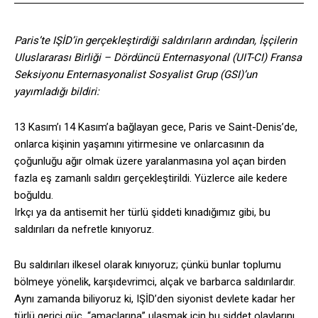
Paris’te IŞİD’in gerçekleştirdiği saldırıların ardından, İşçilerin
Uluslararası Birliği – Dördüncü Enternasyonal (UIT-CI) Fransa
Seksiyonu Enternasyonalist Sosyalist Grup (GSI)’un
yayımladığı bildiri:
13 Kasım’ı 14 Kasım’a bağlayan gece, Paris ve Saint-Denis’de,
onlarca kişinin yaşamını yitirmesine ve onlarcasının da
çoğunluğu ağır olmak üzere yaralanmasına yol açan birden
fazla eş zamanlı saldırı gerçekleştirildi. Yüzlerce aile kedere
boğuldu.
Irkçı ya da antisemit her türlü şiddeti kınadığımız gibi, bu
saldırıları da nefretle kınıyoruz.
Bu saldırıları ilkesel olarak kınıyoruz; çünkü bunlar toplumu
bölmeye yönelik, karşıdevrimci, alçak ve barbarca saldırılardır.
Aynı zamanda biliyoruz ki, IŞİD’den siyonist devlete kadar her
türlü gerici güç, “amaçlarına” ulaşmak için bu şiddet olaylarını