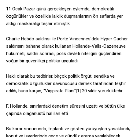
11 Ocak Pazar günü gerçekleşen eylemde, demokratik
özgürlükler ve özellikle laiklik düşmanlarının ön saflarda yer
aldığı maskaralığı teşhir etmiştik.
Charlie Hebdo saldırısı ile Porte Vincennes’deki Hyper Cacher
saldırısını bahane olarak kullanan Hollande-Valls-Cazeneuve
hükümeti, saldırı sonrası, polis devleti niteliğini güçlendiren
yoğun bir güvenlikçi politika uyguladı.
Haklı olarak bu tedbirler, birçok politik örgüt, sendika ve
demokratik özgürlükler savunucusu dernek tarafından teşhir
edildi; buna karşın, “Vigipirate Planı”[1] 20 yıldır yürürlüktedir.
F. Hollande, sınırlardaki denetim süresini uzattı ve bütün ülke
çapında olağanüstü hal ilan etti.
Bu karar sonucunda, toplantı ve gösteri yürüyüşleri yasaklandı;
konut ve işyerlerinde gece ve gündüz arama yapılabilecek,