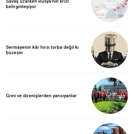
Savaş uzarken Rusya’nın krizi
belirginleşiyor
Sermayenin kâr hırsı torba değil ki
büzesin
Grev ve direnişlerden yansıyanlar